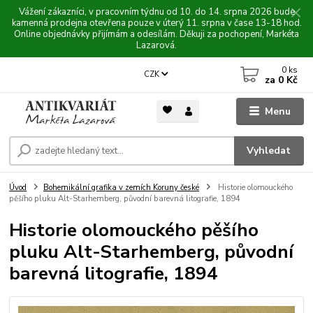
Vážení zákazníci, v pracovním týdnu od 10. do 14. srpna 2026 bude
kamenná prodejna otevřena pouze v úterý 11. srpna v čase 13-18 hod.
Online objednávky přijímám a odesílám. Děkuji za pochopení, Markéta
Lazarová.
0
ks
CZK
za
0 Kč
Menu
Vyhledat
Úvod
Bohemikální grafika v zemích Koruny české
Historie olomouckého
pěšího pluku Alt-Starhemberg, původní barevná litografie, 1894
Historie olomouckého pěšího
pluku Alt-Starhemberg, původní
barevná litografie, 1894