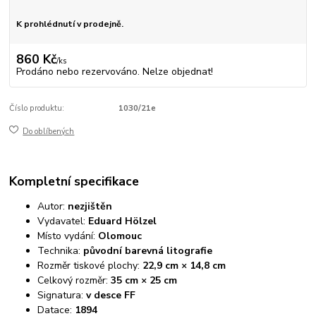
K prohlédnutí v prodejně.
860 Kč
/
ks
Prodáno nebo rezervováno. Nelze objednat!
Číslo produktu:
1030/21e
Do oblíbených
Kompletní specifikace
Autor:
nezjištěn
Vydavatel:
Eduard Hölzel
Místo vydání:
Olomouc
Technika:
původní barevná litografie
Rozměr tiskové plochy:
22,9 cm × 14,8 cm
Celkový rozměr:
35 cm × 25 cm
Signatura:
v desce FF
Datace:
1894