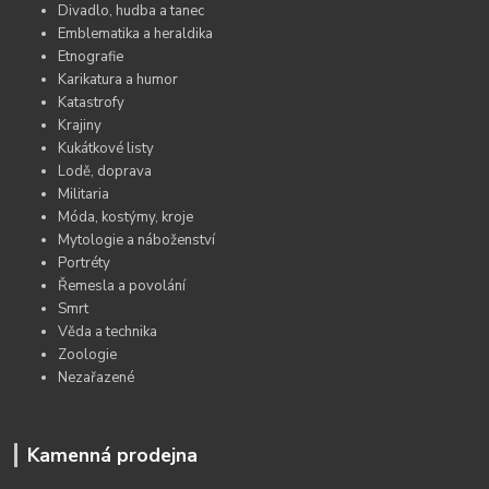
Divadlo, hudba a tanec
Emblematika a heraldika
Etnografie
Karikatura a humor
Katastrofy
Krajiny
Kukátkové listy
Lodě, doprava
Militaria
Móda, kostýmy, kroje
Mytologie a náboženství
Portréty
Řemesla a povolání
Smrt
Věda a technika
Zoologie
Nezařazené
Kamenná prodejna