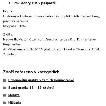
Stav:
dobrý, list v paspartě
Popis:
Uniformy – Historie olomouckého pěšího pluku Alt-Starhemberg,
původní barevná
litografie, 1894.
Z díla:
Neuwirth, Victor Ritter von. „Geschichte des K. u. K. Infanterie-
Regimentes
Alt-Starhemberg Nr. 54“. Vydal Eduard Hölzel v Olomouci, 1894.
2. vydání.
Zboží zařazeno v kategoriích
Bohemikální grafika v zemích Koruny české
Stará grafika 16. – 19. století
Morava
Militaria