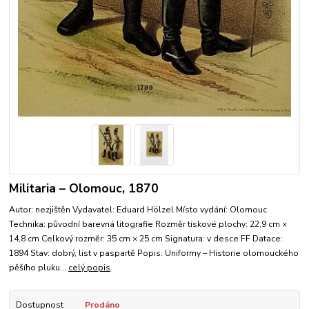
Militaria – Olomouc, 1870
Autor: nezjištěn Vydavatel: Eduard Hölzel Místo vydání: Olomouc
Technika: původní barevná litografie Rozměr tiskové plochy: 22,9 cm ×
14,8 cm Celkový rozměr: 35 cm × 25 cm Signatura: v desce FF Datace:
1894 Stav: dobrý, list v paspartě Popis: Uniformy – Historie olomouckého
pěšího pluku...
celý popis
Dostupnost
Prodáno