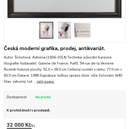
Česká moderní grafika, prodej, antikvariát.
Autor: Šimotová, Adriena (1926–2014) Technika: původní barevná
litografie Vydavatel: Galerie de France, Paříž, 54 rue de la Verrerie
Rozměr tiskové plochy: 51,0 × 38,0 cm Celkový rozměr v rámu: 77,0 cm ×
63,5 cm Datace: 1996 Signatura: tužkou vpravo dole, níže číslování: 6/40
Stav: výborný, list ...
celý popis
Dostupnost
K prohlédnutí v prodejně.
32 000 Kč
/
ks