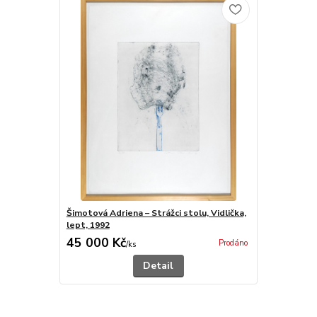
Šimotová Adriena – Strážci stolu, Vidlička,
lept, 1992
45 000 Kč
Prodáno
/
ks
Detail