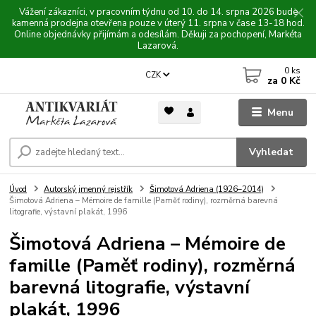
Vážení zákazníci, v pracovním týdnu od 10. do 14. srpna 2026 bude
kamenná prodejna otevřena pouze v úterý 11. srpna v čase 13-18 hod.
Online objednávky přijímám a odesílám. Děkuji za pochopení, Markéta
Lazarová.
0
ks
CZK
za
0 Kč
Menu
Vyhledat
Úvod
Autorský jmenný rejstřík
Šimotová Adriena (1926–2014)
Šimotová Adriena – Mémoire de famille (Paměť rodiny), rozměrná barevná
litografie, výstavní plakát, 1996
Šimotová Adriena – Mémoire de
famille (Paměť rodiny), rozměrná
barevná litografie, výstavní
plakát, 1996