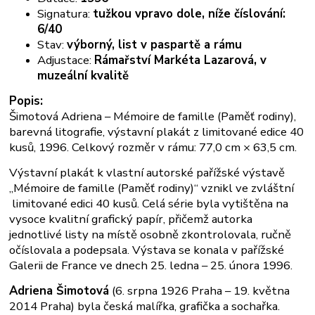
Signatura:
tužkou vpravo dole, níže číslování:
6/40
Stav:
výborný, list v paspartě a rámu
Adjustace:
Rámařství Markéta Lazarová, v
muzeální kvalitě
Popis:
Šimotová Adriena – Mémoire de famille (Paměť rodiny),
barevná litografie, výstavní plakát z limitované edice 40
kusů, 1996. Celkový rozměr v rámu: 77,0 cm × 63,5 cm.
Výstavní plakát k vlastní autorské pařížské výstavě
„Mémoire de famille (Paměť rodiny)“ vznikl ve zvláštní
limitované edici 40 kusů. Celá série byla vytištěna na
vysoce kvalitní grafický papír, přičemž autorka
jednotlivé listy na místě osobně zkontrolovala, ručně
očíslovala a podepsala. Výstava se konala v pařížské
Galerii de France ve dnech 25. ledna – 25. února 1996.
Adriena Šimotová
(6. srpna 1926 Praha – 19. května
2014 Praha) byla česká malířka, grafička a sochařka.