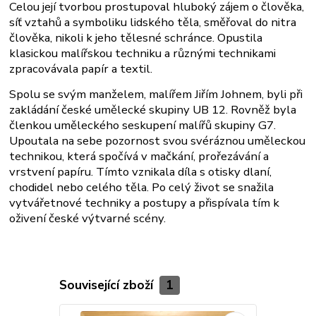
Celou její tvorbou prostupoval hluboký zájem o člověka,
síť vztahů a symboliku lidského těla, směřoval do nitra
člověka, nikoli k jeho tělesné schránce. Opustila
klasickou malířskou techniku a různými technikami
zpracovávala papír a textil.
Spolu se svým manželem, malířem Jiřím Johnem, byli při
zakládání české umělecké skupiny UB 12. Rovněž byla
členkou uměleckého seskupení malířů skupiny G7.
Upoutala na sebe pozornost svou svéráznou uměleckou
technikou, která spočívá v mačkání, prořezávání a
vrstvení papíru. Tímto vznikala díla s otisky dlaní,
chodidel nebo celého těla. Po celý život se snažila
vytvářetnové techniky a postupy a přispívala tím k
oživení české výtvarné scény.
Související zboží
1