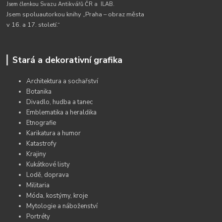
Jsem členkou Svazu Antikvářů ČR a
ILAB.
Jsem spoluautorkou knihy „Praha – obraz města
v 16. a 17. století.“
Stará a dekorativní grafika
Architektura a sochařství
Botanika
Divadlo, hudba a tanec
Emblematika a heraldika
Etnografie
Karikatura a humor
Katastrofy
Krajiny
Kukátkové listy
Lodě, doprava
Militaria
Móda, kostýmy, kroje
Mytologie a náboženství
Portréty