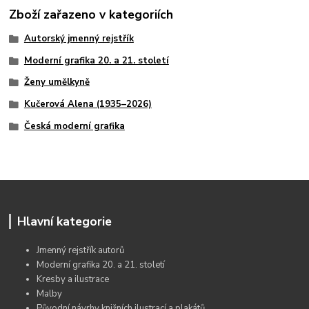
Zboží zařazeno v kategoriích
Autorský jmenný rejstřík
Moderní grafika 20. a 21. století
Ženy umělkyně
Kučerová Alena (1935–2026)
Česká moderní grafika
Hlavní kategorie
Jmenný rejstřík autorů
Moderní grafika 20. a 21. století
Kresby a ilustrace
Malby
Původní návrhy knižních ilustrací a plakátů