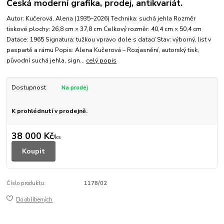
Česká moderní grafika, prodej, antikvariát.
Autor: Kučerová, Alena (1935–2026) Technika: suchá jehla Rozměr
tiskové plochy: 26,8 cm × 37,8 cm Celkový rozměr: 40,4 cm × 50,4 cm
Datace: 1965 Signatura: tužkou vpravo dole s datací Stav: výborný, list v
paspartě a rámu Popis: Alena Kučerová – Rozjasnění, autorský tisk,
původní suchá jehla, sign...
celý popis
Dostupnost
K prohlédnutí v prodejně.
38 000 Kč
/
ks
Koupit
Číslo produktu:
1178/02
Do oblíbených