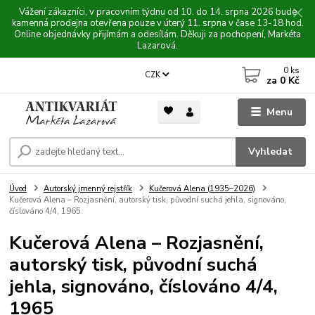
Vážení zákazníci, v pracovním týdnu od 10. do 14. srpna 2026 bude
kamenná prodejna otevřena pouze v úterý 11. srpna v čase 13-18 hod.
Online objednávky přijímám a odesílám. Děkuji za pochopení, Markéta
Lazarová.
0
ks
CZK
za
0 Kč
Menu
Vyhledat
Úvod
Autorský jmenný rejstřík
Kučerová Alena (1935–2026)
Kučerová Alena – Rozjasnění, autorský tisk, původní suchá jehla, signováno,
číslováno 4/4, 1965
Kučerová Alena – Rozjasnění,
autorský tisk, původní suchá
jehla, signováno, číslováno 4/4,
1965