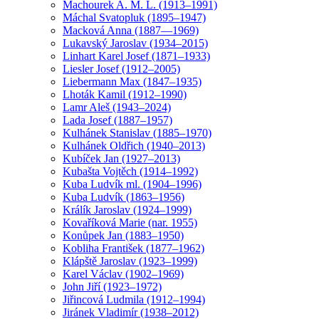
Machourek A. M. L. (1913–1991)
Máchal Svatopluk (1895–1947)
Macková Anna (1887—1969)
Lukavský Jaroslav (1934–2015)
Linhart Karel Josef (1871–1933)
Liesler Josef (1912–2005)
Liebermann Max (1847–1935)
Lhoták Kamil (1912–1990)
Lamr Aleš (1943–2024)
Lada Josef (1887–1957)
Kulhánek Stanislav (1885–1970)
Kulhánek Oldřich (1940–2013)
Kubíček Jan (1927–2013)
Kubašta Vojtěch (1914–1992)
Kuba Ludvík ml. (1904–1996)
Kuba Ludvík (1863–1956)
Králík Jaroslav (1924–1999)
Kovaříková Marie (nar. 1955)
Konůpek Jan (1883–1950)
Kobliha František (1877–1962)
Klápště Jaroslav (1923–1999)
Karel Václav (1902–1969)
John Jiří (1923–1972)
Jiřincová Ludmila (1912–1994)
Jiránek Vladimír (1938–2012)