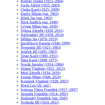
Rotrekl Teodor (1923–2004)
Fuchs Alfréd (1925–2003)
Chaba Karel (1925–2009)
Dančo Štěpán (nar. 1963)
Hísek Jan (nar. 1965)
Štreit Jindřich (nar. 1946)
Grygar Milan (nar. 1926)
Sýkora Zdeněk (1920–2011)
Načeradský Jiří (1939–2014)
Dědina Jan (1870–1955)
Havlíčková Daniela (1946–1999)
Švengsbír Jiří (1921–1983)
Jeníček Jiří (1895–1963)
Teige Karel (1900–1951)
Štika Karel (1898–1975)
Novák Jaroslav (1914–1984)
Drápal Vladimír (1921–2015)
Mézl Zdeněk (1934–2016)
Erazim Milan (1946–2020)
Komárek Vladimír (1928–2002)
Horst Leo (20. stol.)
Sodoma Viktor František (1917–1997)
Jiroudek František (1914–1991)
Hodonský František (nar. 1945)
Svoboda Jiří (1924–2011)