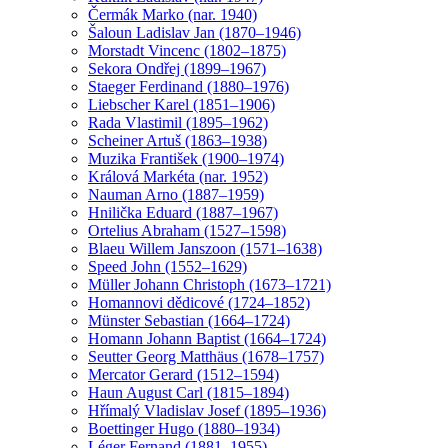
Čermák Marko (nar. 1940)
Šaloun Ladislav Jan (1870–1946)
Morstadt Vincenc (1802–1875)
Sekora Ondřej (1899–1967)
Staeger Ferdinand (1880–1976)
Liebscher Karel (1851–1906)
Rada Vlastimil (1895–1962)
Scheiner Artuš (1863–1938)
Muzika František (1900–1974)
Králová Markéta (nar. 1952)
Nauman Arno (1887–1959)
Hnilička Eduard (1887–1967)
Ortelius Abraham (1527–1598)
Blaeu Willem Janszoon (1571–1638)
Speed John (1552–1629)
Müller Johann Christoph (1673–1721)
Homannovi dědicové (1724–1852)
Münster Sebastian (1664–1724)
Homann Johann Baptist (1664–1724)
Seutter Georg Matthäus (1678–1757)
Mercator Gerard (1512–1594)
Haun August Carl (1815–1894)
Hřímalý Vladislav Josef (1895–1936)
Boettinger Hugo (1880–1934)
Léger Fernand (1881–1955)