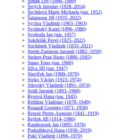
Šimák Lev (1896–1989)
Šerých Jaroslav (1928–2014)
Šechtlová Marie Michaela (nar. 1952)
Šalamoun Jiří (1935–2022)
Sychra Vladimír (1903–1963)
Svolinský Karel (1896–1986)
Svoboda Jan (nar. 1957)
Sukdolák Pavel (1925–2022)
Suchánek Vladimír (1833–2021)
Stretti-Zamponi Jaromír (1882–1959)
Steiner-Prag Hugo (1880–1945)
Stano Tono (nar. 1960)
Slíva Jiří (nar. 1947)
Slavíček Jan (1900–1970)
Sivko Václav (1923–1974)
Silovský Vladimír (1891–1974)
Seidl Jaromír (1893–1968)
Rysová Hana (nar. 1945)
Röhling Vladislav (1878–1949)
Rouault Georges (1871–1958)
Renoir Pierre-Auguste (1841–1919)
Rejžek Jiří (1914–1986)
Rambousek Jan (1895–1976)
Purkrábková Hana (1936–2019)
Pukl Vladimír (1896–1970)