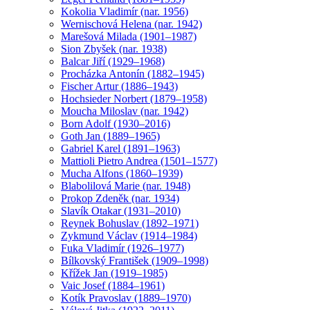
Kokolia Vladimír (nar. 1956)
Wernischová Helena (nar. 1942)
Marešová Milada (1901–1987)
Sion Zbyšek (nar. 1938)
Balcar Jiří (1929–1968)
Procházka Antonín (1882–1945)
Fischer Artur (1886–1943)
Hochsieder Norbert (1879–1958)
Moucha Miloslav (nar. 1942)
Born Adolf (1930–2016)
Goth Jan (1889–1965)
Gabriel Karel (1891–1963)
Mattioli Pietro Andrea (1501–1577)
Mucha Alfons (1860–1939)
Blabolilová Marie (nar. 1948)
Prokop Zdeněk (nar. 1934)
Slavík Otakar (1931–2010)
Reynek Bohuslav (1892–1971)
Zykmund Václav (1914–1984)
Fuka Vladimír (1926–1977)
Bílkovský František (1909–1998)
Křížek Jan (1919–1985)
Vaic Josef (1884–1961)
Kotík Pravoslav (1889–1970)