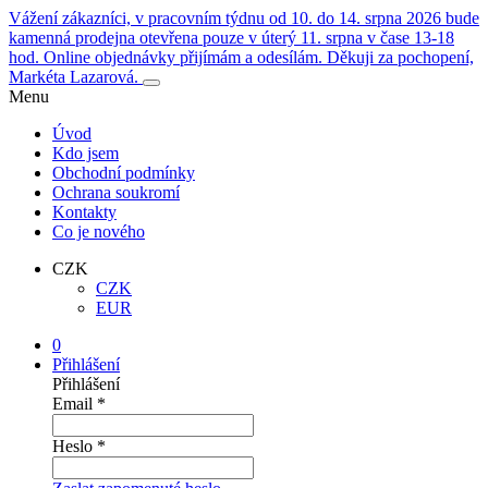
Vážení zákazníci, v pracovním týdnu od 10. do 14. srpna 2026 bude
kamenná prodejna otevřena pouze v úterý 11. srpna v čase 13-18
hod. Online objednávky přijímám a odesílám. Děkuji za pochopení,
Markéta Lazarová.
Menu
Úvod
Kdo jsem
Obchodní podmínky
Ochrana soukromí
Kontakty
Co je nového
CZK
CZK
EUR
0
Přihlášení
Přihlášení
Email
*
Heslo
*