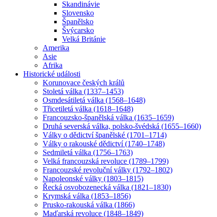
Skandinávie
Slovensko
Španělsko
Švýcarsko
Velká Británie
Amerika
Asie
Afrika
Historické události
Korunovace českých králů
Stoletá válka (1337–1453)
Osmdesátiletá válka (1568–1648)
Třicetiletá válka (1618–1648)
Francouzsko-španělská válka (1635–1659)
Druhá severská válka, polsko-švédská (1655–1660)
Války o dědictví španělské (1701–1714)
Války o rakouské dědictví (1740–1748)
Sedmiletá válka (1756–1763)
Velká francouzská revoluce (1789–1799)
Francouzské revoluční války (1792–1802)
Napoleonské války (1803–1815)
Řecká osvobozenecká válka (1821–1830)
Krymská válka (1853–1856)
Prusko-rakouská válka (1866)
Maďarská revoluce (1848–1849)