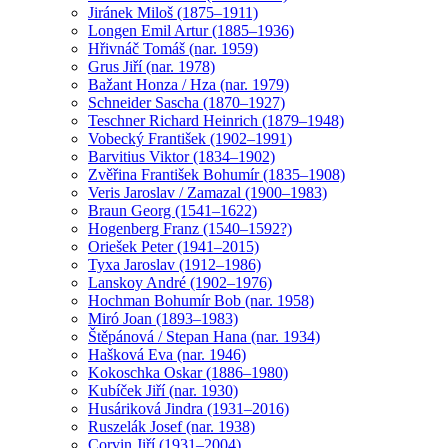
Jiránek Miloš (1875–1911)
Longen Emil Artur (1885–1936)
Hřivnáč Tomáš (nar. 1959)
Grus Jiří (nar. 1978)
Bažant Honza / Hza (nar. 1979)
Schneider Sascha (1870–1927)
Teschner Richard Heinrich (1879–1948)
Vobecký František (1902–1991)
Barvitius Viktor (1834–1902)
Zvěřina František Bohumír (1835–1908)
Veris Jaroslav / Zamazal (1900–1983)
Braun Georg (1541–1622)
Hogenberg Franz (1540–1592?)
Oriešek Peter (1941–2015)
Tyxa Jaroslav (1912–1986)
Lanskoy André (1902–1976)
Hochman Bohumír Bob (nar. 1958)
Miró Joan (1893–1983)
Štěpánová / Stepan Hana (nar. 1934)
Hašková Eva (nar. 1946)
Kokoschka Oskar (1886–1980)
Kubíček Jiří (nar. 1930)
Husáriková Jindra (1931–2016)
Ruszelák Josef (nar. 1938)
Corvin Jiří (1931–2004)