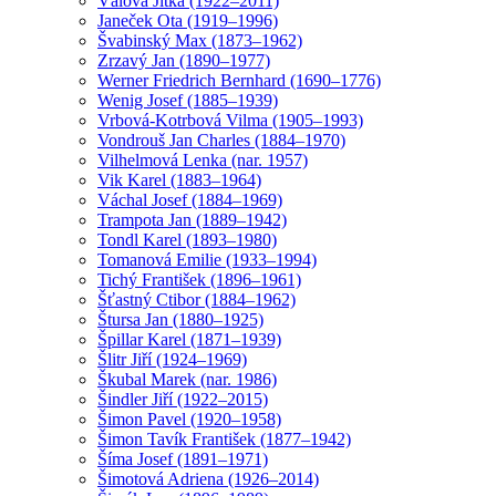
Válová Jitka (1922–2011)
Janeček Ota (1919–1996)
Švabinský Max (1873–1962)
Zrzavý Jan (1890–1977)
Werner Friedrich Bernhard (1690–1776)
Wenig Josef (1885–1939)
Vrbová-Kotrbová Vilma (1905–1993)
Vondrouš Jan Charles (1884–1970)
Vilhelmová Lenka (nar. 1957)
Vik Karel (1883–1964)
Váchal Josef (1884–1969)
Trampota Jan (1889–1942)
Tondl Karel (1893–1980)
Tomanová Emilie (1933–1994)
Tichý František (1896–1961)
Šťastný Ctibor (1884–1962)
Štursa Jan (1880–1925)
Špillar Karel (1871–1939)
Šlitr Jiří (1924–1969)
Škubal Marek (nar. 1986)
Šindler Jiří (1922–2015)
Šimon Pavel (1920–1958)
Šimon Tavík František (1877–1942)
Šíma Josef (1891–1971)
Šimotová Adriena (1926–2014)