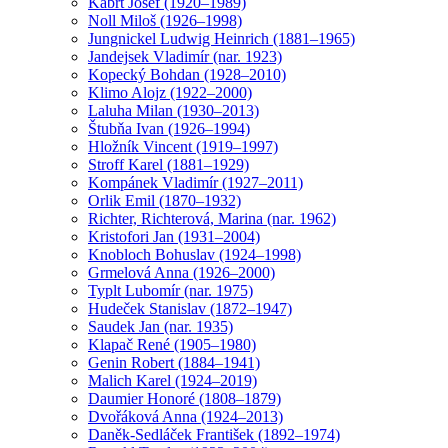
Kábrt Josef (1920–1989)
Noll Miloš (1926–1998)
Jungnickel Ludwig Heinrich (1881–1965)
Jandejsek Vladimír (nar. 1923)
Kopecký Bohdan (1928–2010)
Klimo Alojz (1922–2000)
Laluha Milan (1930–2013)
Štubňa Ivan (1926–1994)
Hložník Vincent (1919–1997)
Stroff Karel (1881–1929)
Kompánek Vladimír (1927–2011)
Orlik Emil (1870–1932)
Richter, Richterová, Marina (nar. 1962)
Kristofori Jan (1931–2004)
Knobloch Bohuslav (1924–1998)
Grmelová Anna (1926–2000)
Typlt Lubomír (nar. 1975)
Hudeček Stanislav (1872–1947)
Saudek Jan (nar. 1935)
Klapač René (1905–1980)
Genin Robert (1884–1941)
Malich Karel (1924–2019)
Daumier Honoré (1808–1879)
Dvořáková Anna (1924–2013)
Daněk-Sedláček František (1892–1974)