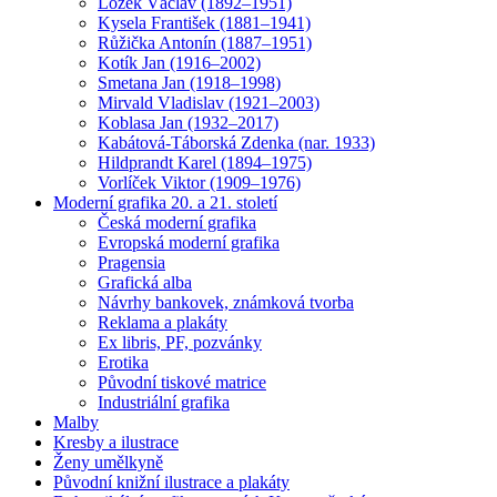
Ložek Václav (1892–1951)
Kysela František (1881–1941)
Růžička Antonín (1887–1951)
Kotík Jan (1916–2002)
Smetana Jan (1918–1998)
Mirvald Vladislav (1921–2003)
Koblasa Jan (1932–2017)
Kabátová-Táborská Zdenka (nar. 1933)
Hildprandt Karel (1894–1975)
Vorlíček Viktor (1909–1976)
Moderní grafika 20. a 21. století
Česká moderní grafika
Evropská moderní grafika
Pragensia
Grafická alba
Návrhy bankovek, známková tvorba
Reklama a plakáty
Ex libris, PF, pozvánky
Erotika
Původní tiskové matrice
Industriální grafika
Malby
Kresby a ilustrace
Ženy umělkyně
Původní knižní ilustrace a plakáty