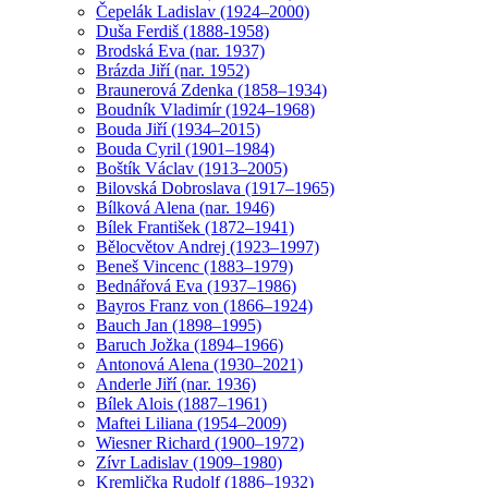
Čepelák Ladislav (1924–2000)
Duša Ferdiš (1888-1958)
Brodská Eva (nar. 1937)
Brázda Jiří (nar. 1952)
Braunerová Zdenka (1858–1934)
Boudník Vladimír (1924–1968)
Bouda Jiří (1934–2015)
Bouda Cyril (1901–1984)
Boštík Václav (1913–2005)
Bilovská Dobroslava (1917–1965)
Bílková Alena (nar. 1946)
Bílek František (1872–1941)
Bělocvětov Andrej (1923–1997)
Beneš Vincenc (1883–1979)
Bednářová Eva (1937–1986)
Bayros Franz von (1866–1924)
Bauch Jan (1898–1995)
Baruch Jožka (1894–1966)
Antonová Alena (1930–2021)
Anderle Jiří (nar. 1936)
Bílek Alois (1887–1961)
Maftei Liliana (1954–2009)
Wiesner Richard (1900–1972)
Zívr Ladislav (1909–1980)
Kremlička Rudolf (1886–1932)