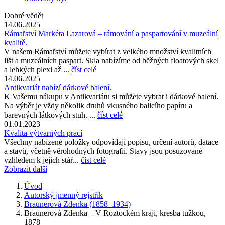
Dobré vědět
14.06.2025
Rámařství Markéta Lazarová – rámování a paspartování v muzeální
kvalitě.
V našem Rámařství můžete vybírat z velkého množství kvalitních
lišt a muzeálních paspart. Skla nabízíme od běžných floatových skel
a lehkých plexi až ...
číst celé
14.06.2025
Antikvariát nabízí dárkové balení.
K Vašemu nákupu v Antikvariátu si můžete vybrat i dárkové balení.
Na výběr je vždy několik druhů vkusného balicího papíru a
barevných látkových stuh. ...
číst celé
01.01.2023
Kvalita výtvarných prací
Všechny nabízené položky odpovídají popisu, určení autorů, datace
a stavů, včetně věrohodných fotografií. Stavy jsou posuzované
vzhledem k jejich stář...
číst celé
Zobrazit další
Úvod
Autorský jmenný rejstřík
Braunerová Zdenka (1858–1934)
Braunerová Zdenka – V Roztockém kraji, kresba tužkou,
1878