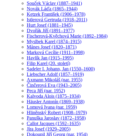
Souček Václav (1887–1941)
Novák Láďa (1865–1944)
Ketzek František (1906–1978)
Istlerová Gertruda (1918–2011)
Hurt Josef (1881–1945)
Dvořák Jiří (1891–1977)
Fischerová-Kvěchová Marie (1892–1984)
Myslbek Karel (1874–1915)
Mánes Josef (1820–1871)
Marková Cecílie (1911–1998)
Havlík Jan (1915–1995)
Filip Karel (20. století)
Sadeler I. Johann, Jan (1550–1600)
Liebscher Adolf (1857–1919)
Axmann Mikoláš (nar. 1955)
Činčerová Eva (1943–2005)
Peca Jiří (nar. 1952)
Kalvoda Alois (1875–1934)
Häusler Antonín (1869–1938)
Lomová Ivana (nar. 1959)
Hliněnský Robert (1908–1979)
Panuška Jaroslav (1872–1958)
Callot Jacques (1592–1635)
Jíra Josef (1929–2005)
Dokoupil Jiří Georg (nar. 1954)