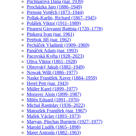
Puchnarová Dana (nar. 1939)
Procházka Jaro (1886–1949)
Preissig Vojtěch (1873–1944)
Pollak-Karlín, Richard (1867–1945)
Polášek Viktor (1911–1989)
Piranesi Giovanni Battista (1720–1778)
Pinkava Ivan (nar. 1961)
Petrbok Jiří (nar. 1962)
Pecháček Vladimír (1909–1969)
Panáček Adam (nar. 1993)
Pacovská Květa (1928–2023)
Oliva Viktor (1861–1928)
Obrovský Jakub (1882–1949)
Nowak Willi (1886–1977)
Naske František Xaver (1884–1959)
Herel Petr (nar. 1943)
Müller Karel (1899–1977)
Moravec Alois (1899–1987)
Milén Eduard (1891–1976)
Michal Rastislav (1936–2022)
Matoušek František (nar. 1967)
Mašek Václav (1893–1973)
Maryan, Pinchas Burstein (1927–1977)
Marold Luděk (1865–1898)
Majer Antonín (1882–1963)