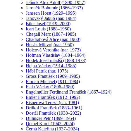
Jelínek Alex Adolf (1890–1957)
Jaroněk Bohumír (1866–1933)
Janssen Horst (1929–1995)
Janovský Jakub (nar. 1984)
Istler Josef (1919–2000)
Icart Louis (1888–1950)
Chagall Marc (1887–1985)
Chadrabová Alice (nar. 1960)
Husák Milivoj (nar. 1950)
Holcová Veronika (nar. 1973)
Hofman Vlastislav (1884–1964)
Hodek Josef mladší (1888-1973)
Hejna Václav (1914–1985)
Hábl Patrik (nar. 1975)
Gross František (1909–1985)
Florian Michael (1911–1984)
Fiala Václav (1896–1980)
Engelmüller Ferdinand František (1867–1924)
Emler František (1912–1992)
Eisnerová Tereza (nar. 1981)
Drtikol František (1883–1961)
Dostál František (1938–2022)
Dillinger Petr (1899–1954)
Demel Karel (1942–2024)
Černá Kateřina (1937–2024)