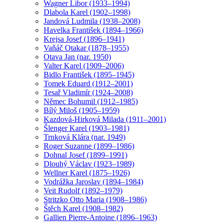
Wagner Libor (1933–1994)
Dlabola Karel (1902–1998)
Jandová Ludmila (1938–2008)
Havelka František (1894–1966)
Krejsa Josef (1896–1941)
Vaňáč Otakar (1878–1955)
Otava Jan (nar. 1950)
Valter Karel (1909–2006)
Bidlo František (1895–1945)
Tomek Eduard (1912–2001)
Tesař Vladimír (1924–2008)
Němec Bohumil (1912–1985)
Bílý Miloš (1905–1959)
Kazdová-Hirková Milada (1911–2001)
Šlenger Karel (1903–1981)
Trnková Klára (nar. 1949)
Roger Suzanne (1899–1986)
Dohnal Josef (1899–1991)
Dlouhý Václav (1923–1989)
Wellner Karel (1875–1926)
Vodrážka Jaroslav (1894–1984)
Veit Rudolf (1892–1979)
Stritzko Otto Maria (1908–1986)
Štěch Karel (1908–1982)
Gallien Pierre-Antoine (1896–1963)