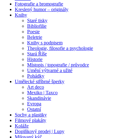
Fotografie a bromografie
Kreslený humor – originály
Knihy
Staré tisky
Bibliofilie
Poesie
Beletrie
Knihy s podpisem
Theologie, filosofie a psychologie
Stará Říše
Historie
Místopis / topografie / průvodce
Umění výtvarné a užité
Pohádky
Umělecké stříbrné šperky
Art deco
Mexiko | Taxco
Skandinávie
Evropa
Ostatní
Sochy a plastiky
Filmové plakáty
Koláže
Doplňkový prodej | Lupy
Milovaný kýč