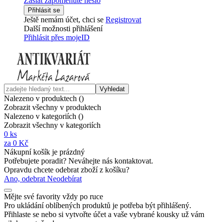
Zaslat zapomenuté heslo
Přihlásit se
Ještě nemám účet, chci se
Registrovat
Další možnosti přihlášení
Přihlásit přes mojeID
Vyhledat
Nalezeno v produktech (
)
Zobrazit všechny v produktech
Nalezeno v kategoriích (
)
Zobrazit všechny v kategoriích
0
ks
za
0 Kč
Nákupní košík je prázdný
Potřebujete poradit? Neváhejte nás kontaktovat.
Opravdu chcete odebrat zboží z košíku?
Ano, odebrat
Neodebírat
Mějte své favority vždy po ruce
Pro ukládání oblíbených produktů je potřeba být přihlášený.
Přihlaste se nebo si vytvořte účet a vaše vybrané kousky už vám