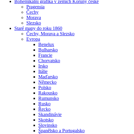
Bohemikální grafika v zemích Koruny české
Pragensia
Čechy
Morava
Slezsko
Staré mapy do roku 1860
Čechy, Morava a Slezsko
Evropa
Benelux
Bulharsko
Francie
Chorvatsko
Irsko
Itálie
Maďarsko
Německo
Polsko
Rakousko
Rumunsko
Rusko
Řecko
Skandinávie
Skotsko
Slovinsko
Španělsko a Portugalsko