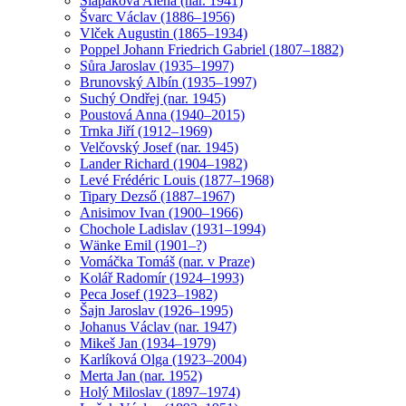
Šlapáková Alena (nar. 1941)
Švarc Václav (1886–1956)
Vlček Augustin (1865–1934)
Poppel Johann Friedrich Gabriel (1807–1882)
Sůra Jaroslav (1935–1997)
Brunovský Albín (1935–1997)
Suchý Ondřej (nar. 1945)
Poustová Anna (1940–2015)
Trnka Jiří (1912–1969)
Velčovský Josef (nar. 1945)
Lander Richard (1904–1982)
Levé Frédéric Louis (1877–1968)
Tipary Dezső (1887–1967)
Anisimov Ivan (1900–1966)
Chochole Ladislav (1931–1994)
Wänke Emil (1901–?)
Vomáčka Tomáš (nar. v Praze)
Kolář Radomír (1924–1993)
Peca Josef (1923–1982)
Šajn Jaroslav (1926–1995)
Johanus Václav (nar. 1947)
Mikeš Jan (1934–1979)
Karlíková Olga (1923–2004)
Merta Jan (nar. 1952)
Holý Miloslav (1897–1974)