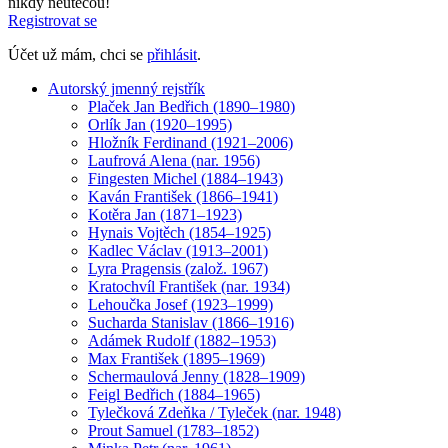
nikdy neutečou!
Registrovat se
Účet už mám, chci se
přihlásit
.
Autorský jmenný rejstřík
Plaček Jan Bedřich (1890–1980)
Orlík Jan (1920–1995)
Hložník Ferdinand (1921–2006)
Laufrová Alena (nar. 1956)
Fingesten Michel (1884–1943)
Kaván František (1866–1941)
Kotěra Jan (1871–1923)
Hynais Vojtěch (1854–1925)
Kadlec Václav (1913–2001)
Lyra Pragensis (založ. 1967)
Kratochvíl František (nar. 1934)
Lehoučka Josef (1923–1999)
Sucharda Stanislav (1866–1916)
Adámek Rudolf (1882–1953)
Max František (1895–1969)
Schermaulová Jenny (1828–1909)
Feigl Bedřich (1884–1965)
Tylečková Zdeňka / Tyleček (nar. 1948)
Prout Samuel (1783–1852)