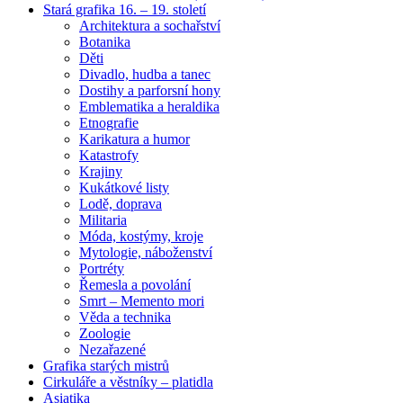
Stará grafika 16. – 19. století
Architektura a sochařství
Botanika
Děti
Divadlo, hudba a tanec
Dostihy a parforsní hony
Emblematika a heraldika
Etnografie
Karikatura a humor
Katastrofy
Krajiny
Kukátkové listy
Lodě, doprava
Militaria
Móda, kostýmy, kroje
Mytologie, náboženství
Portréty
Řemesla a povolání
Smrt – Memento mori
Věda a technika
Zoologie
Nezařazené
Grafika starých mistrů
Cirkuláře a věstníky – platidla
Asiatika