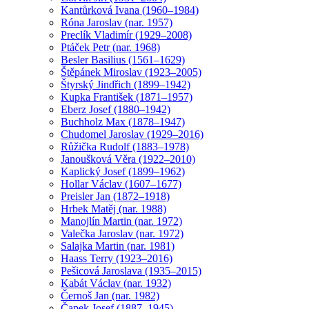
Kantůrková Ivana (1960–1984)
Róna Jaroslav (nar. 1957)
Preclík Vladimír (1929–2008)
Ptáček Petr (nar. 1968)
Besler Basilius (1561–1629)
Štěpánek Miroslav (1923–2005)
Štyrský Jindřich (1899–1942)
Kupka František (1871–1957)
Eberz Josef (1880–1942)
Buchholz Max (1878–1947)
Chudomel Jaroslav (1929–2016)
Růžička Rudolf (1883–1978)
Janoušková Věra (1922–2010)
Kaplický Josef (1899–1962)
Hollar Václav (1607–1677)
Preisler Jan (1872–1918)
Hrbek Matěj (nar. 1988)
Manojlín Martin (nar. 1972)
Valečka Jaroslav (nar. 1972)
Salajka Martin (nar. 1981)
Haass Terry (1923–2016)
Pešicová Jaroslava (1935–2015)
Kabát Václav (nar. 1932)
Černoš Jan (nar. 1982)
Čapek Josef (1887–1945)