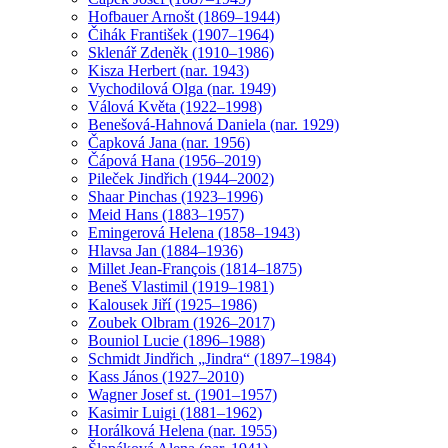
Hofbauer Arnošt (1869–1944)
Čihák František (1907–1964)
Sklenář Zdeněk (1910–1986)
Kisza Herbert (nar. 1943)
Vychodilová Olga (nar. 1949)
Válová Květa (1922–1998)
Benešová-Hahnová Daniela (nar. 1929)
Čapková Jana (nar. 1956)
Čápová Hana (1956–2019)
Pileček Jindřich (1944–2002)
Shaar Pinchas (1923–1996)
Meid Hans (1883–1957)
Emingerová Helena (1858–1943)
Hlavsa Jan (1884–1936)
Millet Jean-François (1814–1875)
Beneš Vlastimil (1919–1981)
Kalousek Jiří (1925–1986)
Zoubek Olbram (1926–2017)
Bouniol Lucie (1896–1988)
Schmidt Jindřich „Jindra“ (1897–1984)
Kass János (1927–2010)
Wagner Josef st. (1901–1957)
Kasimir Luigi (1881–1962)
Horálková Helena (nar. 1955)