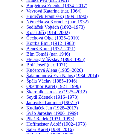
Minka Petr (nar. 1961)
Burgetová Zdeňka (1934–2017)
Vavrová Katarína (nar. 1964)
Hudeček František (1909–1990)
Němečková Kornelie (nar. 1932)
Sedláček Vojtěch (1892–1973)
Kolář Jiří (1914–2002)
Čechová Olga (1925–2010)
Kotrba Emil (1912–1983)
Beneš Karel (1932–2021)
Bím Tomáš (nar. 1946)
Fleissig Vítězslav (1893–1955)
Bolf Josef (nar. 1971)
Kučerová Alena (1935–2026)
Šalamounová Eva Natus (1934–2014)
Špála Václav (1885–1946)
Oberthor Karel (1921–1996)
Škarohlíd Jaroslav (1925–2012)
Seydl Zdenek (1916–1978)
Janovská Ludmila (1907–?)
Kudláček Jan (1928–2017)
Šváb Jaroslav (1906–1999)
Pilař Radek (1931–1993)
Hoffmeister Adolf (1902–1973)
Šafář Karel (1938–2016)