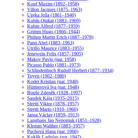
Kopf Maxim (1892–1958)
Villon Jacques (1875–1963)
Uprka Joža (1861–1940)
Kubín Otakar (1883–1969)
Kubin Alfred (1877–1959)
Grimm Hugo (1866–1944)
Philipp Martin Erich (1887–1978)
Pann Abel (1883–1963)
Utrillo Maurice (1883–1955)
Jenewein Felix (1857–1905)
Makov Pavlo (nar. 1958)
Picasso Pablo (1881–1973)
Schlindenbuch Rudolf Herbert (1877–1934)
Toyen (1902–1980)
Kodet Kristian (nar. 1948)
Hüttnerová Iva (nar. 1948)
Bouše Zdeněk (1928–1997)
Saudek Kája (1935–2015)
Stretti Viktor (1878–1957)
Stretti Mario (1910–1960)
Jansa Václav (1859–1913)
Langhans Jan Nepomuk (1851–1928)
Klemm Walther (1883–1957)
Puchová Hana (nar. 1966)
Kuklík Ladislav (nar. 1947)