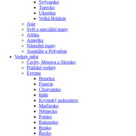
Švýcarsko
Turecko
Ukrajina
Velká Británie
Asie
Svět a speciální mapy
Afrika
Amerika
Námořní mapy
Austrálie a Polynésie
Veduty měst
Čechy, Morava a Slezsko
Pražské veduty
Evropa
Benelux
Francie
Chorvatsko
Itálie
Krymský poloostrov
Maďarsko
Německo
Polsko
Rakousko
Rusko
Řecko