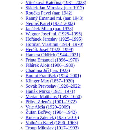
Vítečková Kateřina (1931–2023)
Sládek Jan Miroslav (nar. 1917)
Roučka Pavel (nar. 1942)
Ranný Emanuel ml. (nar. 1943)
Nepraš Karel (1932–2002)
Janáček Milan (nar. 1938)
Wagner Josef ml. (1925–1995)
Hořánek Jaroslav (1925–1995)
Hofman Vlastimil (1914–1970)
Herčík Josef (1922–1999)
Hamera Oldřich (1944–2021)
Frinta Emanuel (1896–1970)
Fišárek Alois (1906–1980)
Chadima Jiří (nar. 1923)
Burant František (1924–2001)
Klinger Max (1857–1920)
Sovák Pravoslav (1926–2022)
Hanák Mirko (1921–1971)
Merian Matthäus (1593–1650)
Přibyl Zdeněk (1901–1972)
Vaic Aleša (1920–2009)
Žufan Bořivoj (1904–1942)
Kučera Zdeněk (1935–2016)
Votlučka Karel (1896–1963)
Troup Miloslav (1917–1993)