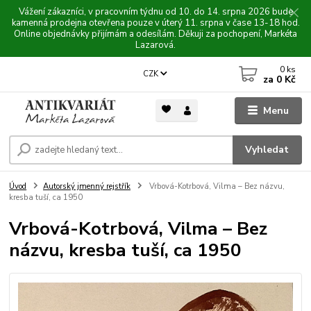
Vážení zákazníci, v pracovním týdnu od 10. do 14. srpna 2026 bude
kamenná prodejna otevřena pouze v úterý 11. srpna v čase 13-18 hod.
Online objednávky přijímám a odesílám. Děkuji za pochopení, Markéta
Lazarová.
0
ks
CZK
za
0 Kč
Menu
Vyhledat
Úvod
Autorský jmenný rejstřík
Vrbová-Kotrbová, Vilma – Bez názvu,
kresba tuší, ca 1950
Vrbová-Kotrbová, Vilma – Bez
názvu, kresba tuší, ca 1950