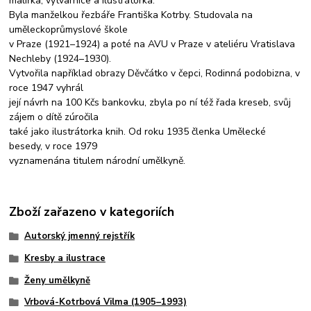
malířka, výtvarnice a ilustrátorka.
Byla manželkou řezbáře Františka Kotrby. Studovala na
uměleckoprůmyslové škole
v Praze (1921–1924) a poté na AVU v Praze v ateliéru Vratislava
Nechleby (1924–1930).
Vytvořila například obrazy Děvčátko v čepci, Rodinná podobizna, v
roce 1947 vyhrál
její návrh na 100 Kčs bankovku, zbyla po ní též řada kreseb, svůj
zájem o dítě zúročila
také jako ilustrátorka knih. Od roku 1935 členka Umělecké
besedy, v roce 1979
vyznamenána titulem národní umělkyně.
Zboží zařazeno v kategoriích
Autorský jmenný rejstřík
Kresby a ilustrace
Ženy umělkyně
Vrbová-Kotrbová Vilma (1905–1993)