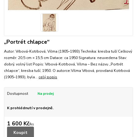
„Portrét chlapce“
Autor: Vrbová-Kotrbová, Vilma (1905–1993) Technika: kresba tuší Celkový
rozměr: 20,5 cm × 15,5 cm Datace: ca 1950 Signatura: neuvedena Stav:
dobrý, volný list Popis: Vrbová-Kotrbová, Vilma – Bez názvu „Portrét
chlapce“, kresba tuší, 1950. O autorce:Vilma Vrbová, provdaná Kotrbová
(1905–1993), byla...
celý popis
Dostupnost
K prohlédnutí v prodejně.
1 600 Kč
/
ks
Koupit