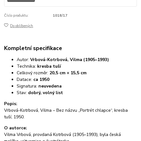
Číslo produktu:
1018/17
Do oblíbených
Kompletní specifikace
Autor:
Vrbová-Kotrbová, Vilma (1905–1993)
Technika:
kresba tuší
Celkový rozměr:
20,5 cm × 15,5 cm
Datace:
ca 1950
Signatura:
neuvedena
Stav:
dobrý, volný list
Popis:
Vrbová-Kotrbová, Vilma – Bez názvu „Portrét chlapce“, kresba
tuší, 1950.
O autorce:
Vilma Vrbová, provdaná Kotrbová (1905–1993), byla česká