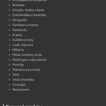
Architektura a sochařství
Botanika
Divadlo, hudba a tanec
Emblematika a heraldika
Etnografie
Karikatura a humor
Katastrofy
Krajiny
Kukátkové listy
Lodě, doprava
Militaria
Móda, kostýmy, kroje
Mytologie a náboženství
Portréty
Řemesla a povolání
Smrt
Věda a technika
Zoologie
Nezařazené