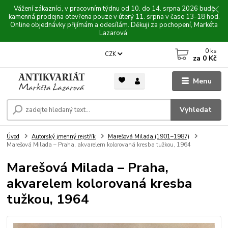
Vážení zákazníci, v pracovním týdnu od 10. do 14. srpna 2026 bude
kamenná prodejna otevřena pouze v úterý 11. srpna v čase 13-18 hod.
Online objednávky přijímám a odesílám. Děkuji za pochopení, Markéta
Lazarová.
0
ks
CZK
za
0 Kč
Menu
Vyhledat
Úvod
Autorský jmenný rejstřík
Marešová Milada (1901–1987)
Marešová Milada – Praha, akvarelem kolorovaná kresba tužkou, 1964
Marešová Milada – Praha,
akvarelem kolorovaná kresba
tužkou, 1964