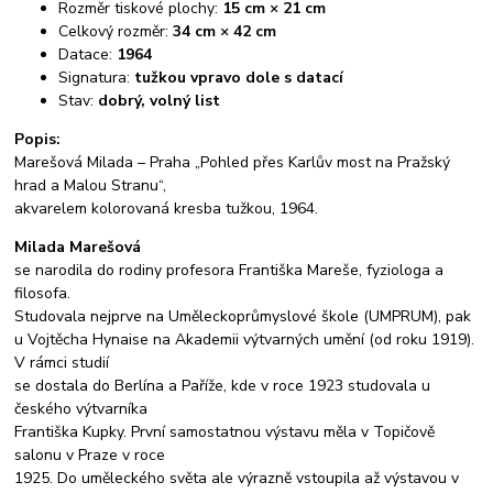
Rozměr tiskové plochy:
15 cm × 21 cm
Celkový rozměr:
34 cm × 42 cm
Datace:
1964
Signatura:
tužkou vpravo dole s datací
Stav:
dobrý, volný list
Popis:
Marešová Milada – Praha „Pohled přes Karlův most na Pražský
hrad a Malou Stranu“,
akvarelem kolorovaná kresba tužkou, 1964.
Milada Marešová
se narodila do rodiny profesora Františka Mareše, fyziologa a
filosofa.
Studovala nejprve na Uměleckoprůmyslové škole (UMPRUM), pak
u Vojtěcha Hynaise na Akademii výtvarných umění (od roku 1919).
V rámci studií
se dostala do Berlína a Paříže, kde v roce 1923 studovala u
českého výtvarníka
Františka Kupky. První samostatnou výstavu měla v Topičově
salonu v Praze v roce
1925. Do uměleckého světa ale výrazně vstoupila až výstavou v