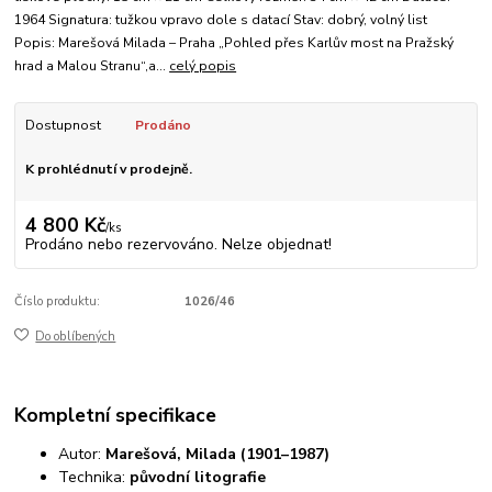
1964 Signatura: tužkou vpravo dole s datací Stav: dobrý, volný list
Popis: Marešová Milada – Praha „Pohled přes Karlův most na Pražský
hrad a Malou Stranu“,a...
celý popis
Dostupnost
Prodáno
K prohlédnutí v prodejně.
4 800 Kč
/
ks
Prodáno nebo rezervováno. Nelze objednat!
Číslo produktu:
1026/46
Do oblíbených
Kompletní specifikace
Autor:
Marešová, Milada (1901–1987)
Technika:
původní litografie