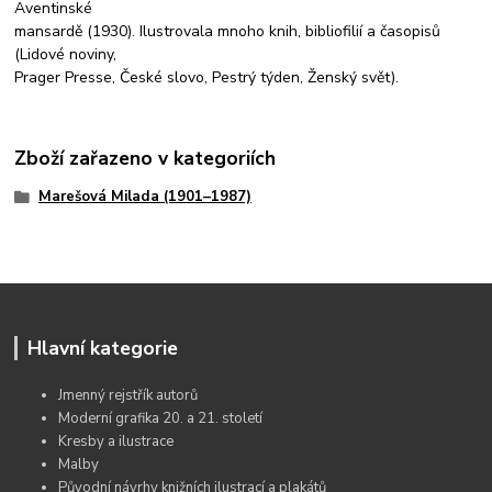
Aventinské
mansardě (1930). Ilustrovala mnoho knih, bibliofilií a časopisů
(Lidové noviny,
Prager Presse, České slovo, Pestrý týden, Ženský svět).
Zboží zařazeno v kategoriích
Marešová Milada (1901–1987)
Hlavní kategorie
Jmenný rejstřík autorů
Moderní grafika 20. a 21. století
Kresby a ilustrace
Malby
Původní návrhy knižních ilustrací a plakátů