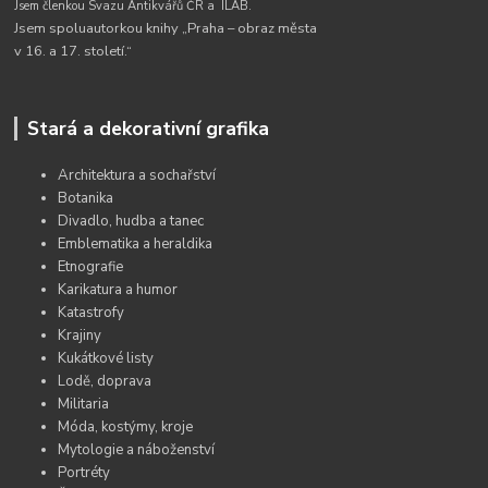
Jsem členkou Svazu Antikvářů ČR a
ILAB.
Jsem spoluautorkou knihy „Praha – obraz města
v 16. a 17. století.“
Stará a dekorativní grafika
Architektura a sochařství
Botanika
Divadlo, hudba a tanec
Emblematika a heraldika
Etnografie
Karikatura a humor
Katastrofy
Krajiny
Kukátkové listy
Lodě, doprava
Militaria
Móda, kostýmy, kroje
Mytologie a náboženství
Portréty