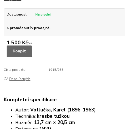
Dostupnost
K prohlédnutí v prodejně.
1 500 Kč
/
ks
Koupit
Číslo produktu:
1015/055
Do oblíbených
Kompletní specifikace
Autor:
Votlučka, Karel (1896–1963)
Technika:
kresba tužkou
Rozměr:
13,7 cm × 20,5 cm
Datace:
ca 1920