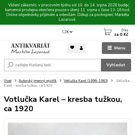
Vážení zákazníci, v pracovním týdnu od 10. do 14. srpna 2026 bude
kamenná prodejna otevřena pouze v úterý 11. srpna v čase 13-18 hod.
Online objednávky přijímám a odesílám. Děkuji za pochopení, Markéta
Lazarová.
0
ks
CZK
za
0 Kč
Menu
Vyhledat
Úvod
Autorský jmenný rejstřík
Votlučka Karel (1896–1963)
Votlučka
Karel – kresba tužkou, ca 1920
Votlučka Karel – kresba tužkou,
ca 1920