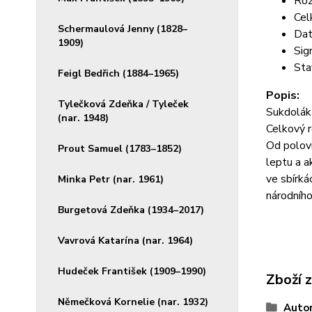
Roz
Cel
Schermaulová Jenny (1828–
Dat
1909)
Sig
Sta
Feigl Bedřich (1884–1965)
Popis:
Tylečková Zdeňka / Tyleček
Sukdolák 
(nar. 1948)
Celkový 
Od polovi
Prout Samuel (1783–1852)
leptu a 
ve sbírká
Minka Petr (nar. 1961)
národního
Burgetová Zdeňka (1934–2017)
Vavrová Katarína (nar. 1964)
Hudeček František (1909–1990)
Zboží 
Němečková Kornelie (nar. 1932)
Autor