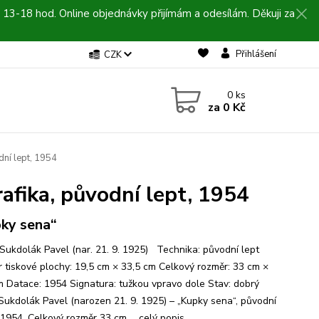
 13-18 hod. Online objednávky přijímám a odesílám. Děkuji za
Přihlášení
CZK
0
ks
za
0 Kč
dní lept, 1954
afika, původní lept, 1954
ky sena“
 Sukdolák Pavel (nar. 21. 9. 1925) Technika: původní lept
 tiskové plochy: 19,5 cm × 33,5 cm Celkový rozměr: 33 cm ×
m Datace: 1954 Signatura: tužkou vpravo dole Stav: dobrý
 Sukdolák Pavel (narozen 21. 9. 1925) – „Kupky sena“, původní
. 1954. Celkový rozměr 33 cm ...
celý popis