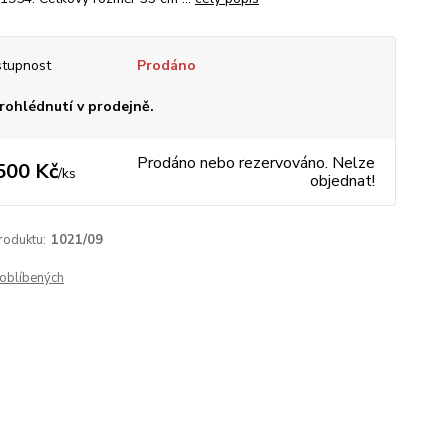
tupnost
Prodáno
rohlédnutí v prodejně.
Prodáno nebo rezervováno. Nelze
500 Kč
/
ks
objednat!
roduktu:
1021/09
oblíbených