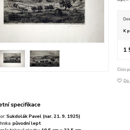
Dos
K p
1 
Číslo p
Do 
tní specifikace
or:
Sukdolák Pavel (nar. 21. 9. 1925)
hnika:
původní lept