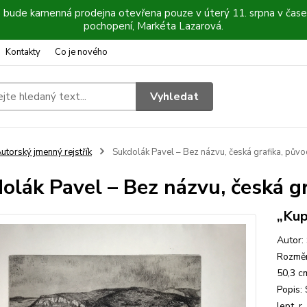
6 bude kamenná prodejna otevřena pouze v úterý 11. srpna v čase
pochopení, Markéta Lazarová.
Kontakty
Co je nového
Vyhledat
utorský jmenný rejstřík
Sukdolák Pavel – Bez názvu, česká grafika, půvo
olák Pavel – Bez názvu, česká gr
„Kup
Autor:
Rozměr
50,3 c
Popis:
lept, r