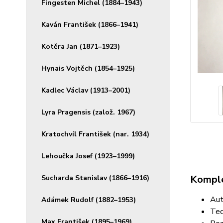
Fingesten Michel (1884–1943)
Kaván František (1866–1941)
Kotěra Jan (1871–1923)
Hynais Vojtěch (1854–1925)
Kadlec Václav (1913–2001)
Lyra Pragensis (založ. 1967)
Kratochvíl František (nar. 1934)
Lehoučka Josef (1923–1999)
Komple
Sucharda Stanislav (1866–1916)
Aut
Adámek Rudolf (1882–1953)
Tec
Max František (1895–1969)