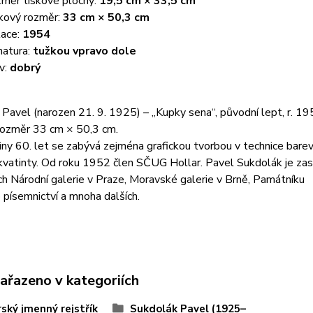
měr tiskové plochy:
19,5 cm × 33,5 cm
kový rozměr:
33 cm × 50,3 cm
ace:
1954
natura:
tužkou vpravo dole
v:
dobrý
Pavel (narozen 21. 9. 1925) – „Kupky sena“, původní lept, r. 1
rozměr 33 cm × 50,3 cm.
ny 60. let se zabývá zejména grafickou tvorbou v technice bar
akvatinty. Od roku 1952 člen SČUG Hollar. Pavel Sukdolák je z
ch Národní galerie v Praze, Moravské galerie v Brně, Památníku
 písemnictví a mnoha dalších.
zařazeno v kategoriích
ský jmenný rejstřík
Sukdolák Pavel (1925–