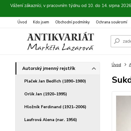
Vážení zákazníci, v pracovním týdnu od 10. do 14. srpna 202
Úvod
Kdo jsem
Obchodní podmínky
Ochrana soukromí
Úvod
A
Autorský jmenný rejstřík
Sukd
Plaček Jan Bedřich (1890–1980)
Orlík Jan (1920–1995)
Hložník Ferdinand (1921–2006)
Laufrová Alena (nar. 1956)