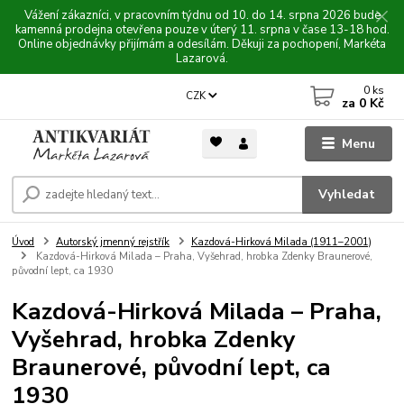
Vážení zákazníci, v pracovním týdnu od 10. do 14. srpna 2026 bude
kamenná prodejna otevřena pouze v úterý 11. srpna v čase 13-18 hod.
Online objednávky přijímám a odesílám. Děkuji za pochopení, Markéta
Lazarová.
0
ks
CZK
za
0 Kč
Menu
Vyhledat
Úvod
Autorský jmenný rejstřík
Kazdová-Hirková Milada (1911–2001)
Kazdová-Hirková Milada – Praha, Vyšehrad, hrobka Zdenky Braunerové,
původní lept, ca 1930
Kazdová-Hirková Milada – Praha,
Vyšehrad, hrobka Zdenky
Braunerové, původní lept, ca
1930