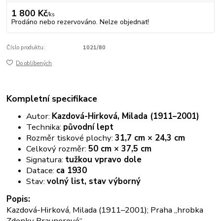
1 800 Kč
/
ks
Prodáno nebo rezervováno. Nelze objednat!
Číslo produktu:
1021/80
Do oblíbených
Kompletní specifikace
Autor:
Kazdová-Hirková, Milada (1911–2001)
Technika:
původní lept
Rozměr tiskové plochy:
31,7 cm × 24,3 cm
Celkový rozměr:
50 cm × 37,5 cm
Signatura:
tužkou vpravo dole
Datace:
ca 1930
Stav:
volný list, stav výborný
Popis:
Kazdová-Hirková, Milada (1911–2001); Praha „hrobka
Zdenky Braunerové“,