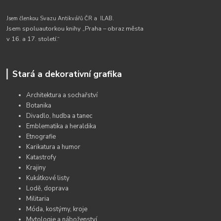
Jsem členkou Svazu Antikvářů ČR a
ILAB.
Jsem spoluautorkou knihy „Praha – obraz města
v 16. a 17. století.“
Stará a dekorativní grafika
Architektura a sochařství
Botanika
Divadlo, hudba a tanec
Emblematika a heraldika
Etnografie
Karikatura a humor
Katastrofy
Krajiny
Kukátkové listy
Lodě, doprava
Militaria
Móda, kostýmy, kroje
Mytologie a náboženství