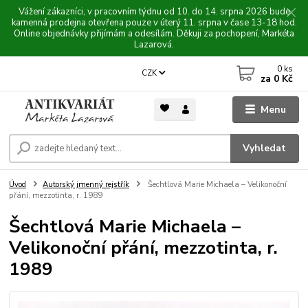
Vážení zákazníci, v pracovním týdnu od 10. do 14. srpna 2026 bude
kamenná prodejna otevřena pouze v úterý 11. srpna v čase 13-18 hod.
Online objednávky přijímám a odesílám. Děkuji za pochopení, Markéta
Lazarová.
0
ks
CZK
za
0 Kč
Menu
Vyhledat
Úvod
Autorský jmenný rejstřík
Šechtlová Marie Michaela – Velikonoční
přání, mezzotinta, r. 1989
Šechtlová Marie Michaela –
Velikonoční přání, mezzotinta, r.
1989