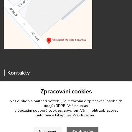
Kontakty
Zpracování cookies
Náš e-shop a partneři potřebují dle zákona o zpracování osobních
údajů (GDPR) Váš
souhlas
antikvariat.marketa.lazarova@gmail.com
s použitím souborů cookies, abychom Vám mohli zobrazovat
informace týkající se Vašich zájmů.
Souhlasím
Nastavení