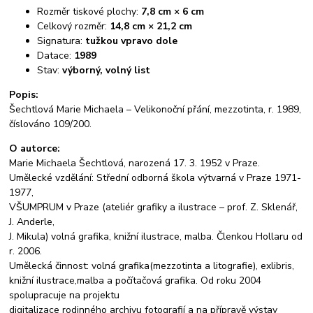
Rozměr tiskové plochy:
7,8 cm × 6 cm
Celkový rozměr:
14,8 cm × 21,2 cm
Signatura:
tužkou vpravo dole
Datace:
1989
Stav:
výborný, volný list
Popis:
Šechtlová Marie Michaela – Velikonoční přání, mezzotinta, r. 1989,
číslováno 109/200.
O autorce:
Marie Michaela Šechtlová
, narozená 17. 3. 1952 v Praze.
Umělecké vzdělání: Střední odborná škola výtvarná v Praze 1971-
1977,
VŠUMPRUM v Praze (ateliér grafiky a ilustrace – prof. Z. Sklenář,
J. Anderle,
J. Mikula) volná grafika, knižní ilustrace, malba. Členkou Hollaru od
r. 2006.
Umělecká činnost: volná grafika(mezzotinta a litografie), exlibris,
knižní ilustrace,malba a počítačová grafika. Od roku 2004
spolupracuje na projektu
digitalizace rodinného archivu fotografií a na přípravě výstav