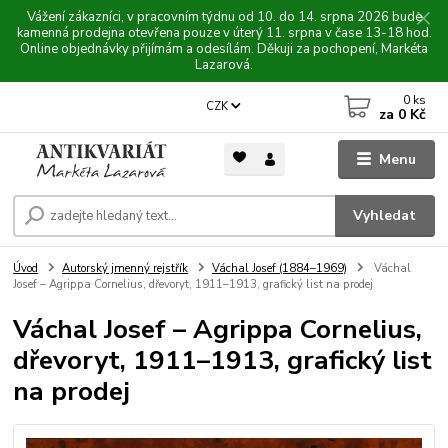
Vážení zákazníci, v pracovním týdnu od 10. do 14. srpna 2026 bude
kamenná prodejna otevřena pouze v úterý 11. srpna v čase 13-18 hod.
Online objednávky přijímám a odesílám. Děkuji za pochopení, Markéta
Lazarová.
0
ks
CZK
za
0 Kč
Menu
Vyhledat
Úvod
Autorský jmenný rejstřík
Váchal Josef (1884–1969)
Váchal
Josef – Agrippa Cornelius, dřevoryt, 1911–1913, grafický list na prodej
Váchal Josef – Agrippa Cornelius,
dřevoryt, 1911–1913, grafický list
na prodej