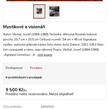
Mystikové a visionáři
Autor: Váchal, Josef (1884–1969) Technika: dřevoryt Rozměr tiskové
plochy: 20,7 cm × 20,5 cm Celkový rozměr: 54 cm × 46 cm Signatura:
razítko, autorem připsán název listu vlevo dole Datace: 1911–1913 Stav:
list v paspartě a rámu, stav výborný Popis: Váchal, Josef (1884–1969),
„Agrippa Cornelius“, d...
celý popis
Dostupnost
Prodáno
K prohlédnutí v prodejně.
9 500 Kč
/
ks
Prodáno nebo rezervováno. Nelze objednat!
Číslo produktu:
1002/010