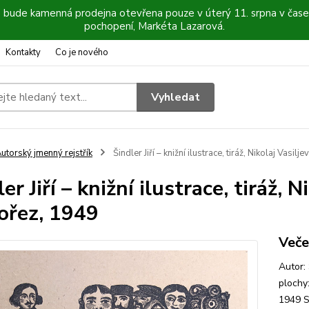
6 bude kamenná prodejna otevřena pouze v úterý 11. srpna v čase
pochopení, Markéta Lazarová.
Kontakty
Co je nového
Vyhledat
utorský jmenný rejstřík
Šindler Jiří – knižní ilustrace, tiráž, Nikolaj Vasi
er Jiří – knižní ilustrace, tiráž, 
ořez, 1949
Veče
Autor:
plochy
1949 S