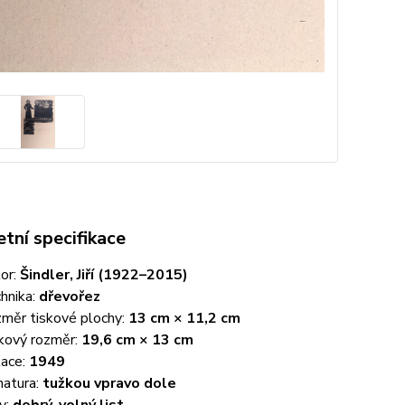
tní specifikace
or:
Šindler, Jiří (1922–2015)
hnika:
dřevořez
měr tiskové plochy:
13 cm × 11,2 cm
kový rozměr:
19,6 cm × 13 cm
ace:
1949
natura:
tužkou vpravo dole