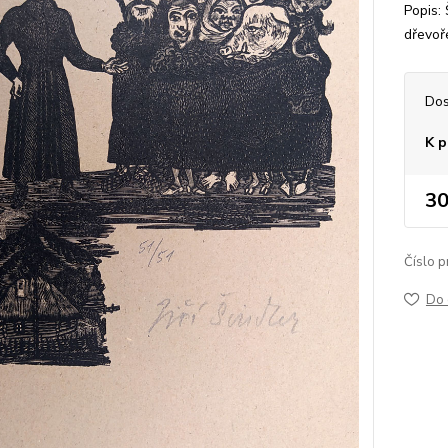
Popis: 
dřevoř
Dos
K p
30
Číslo p
Do 