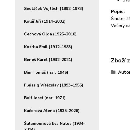
Sta
Sedláček Vojtěch (1892–1973)
Popis:
Šindler Ji
Kolář Jiří (1914–2002)
Večery n
Čechová Olga (1925–2010)
Kotrba Emil (1912–1983)
Zboží 
Beneš Karel (1932–2021)
Autor
Bím Tomáš (nar. 1946)
Fleissig Vítězslav (1893–1955)
Bolf Josef (nar. 1971)
Kučerová Alena (1935–2026)
Šalamounová Eva Natus (1934–
2014)