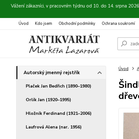
Vážení zákazníci, v pracovním týdnu od 10. do 14. srpna 202
Úvod
Kdo jsem
Obchodní podmínky
Ochrana soukromí
Úvod
A
Autorský jmenný rejstřík
Šindl
Plaček Jan Bedřich (1890–1980)
dřev
Orlík Jan (1920–1995)
Hložník Ferdinand (1921–2006)
Laufrová Alena (nar. 1956)