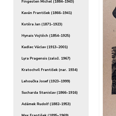
Fingesten Michel (1884–1943)
Kaván František (1866–1941)
Kotěra Jan (1871–1923)
Hynais Vojtěch (1854–1925)
Kadlec Václav (1913–2001)
Lyra Pragensis (založ. 1967)
Kratochvíl František (nar. 1934)
Lehoučka Josef (1923–1999)
Sucharda Stanislav (1866–1916)
Adámek Rudolf (1882–1953)
Max František (1895–1969)