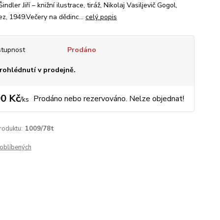
Šindler Jiří – knižní ilustrace, tiráž, Nikolaj Vasiljevič Gogol,
ez, 1949.Večery na dědinc...
celý popis
tupnost
Prodáno
rohlédnutí v prodejně.
0 Kč
Prodáno nebo rezervováno. Nelze objednat!
/
ks
roduktu:
1009/78t
oblíbených