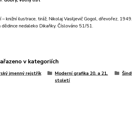
v:
dobrý, volný list
ří – knižní ilustrace, tiráž, Nikolaj Vasiljevič Gogol, dřevořez, 1949
a dědince nedaleko Dikaňky. Číslováno 51/51.
zařazeno v kategoriích
ský jmenný rejstřík
Moderní grafika 20. a 21.
Šind
století