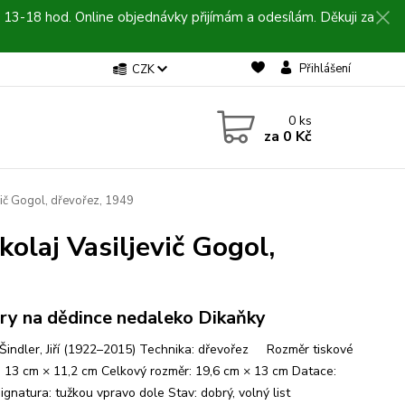
 13-18 hod. Online objednávky přijímám a odesílám. Děkuji za
Přihlášení
CZK
0
ks
za
0 Kč
ljevič Gogol, dřevořez, 1949
Nikolaj Vasiljevič Gogol,
ry na dědince nedaleko Dikaňky
 Šindler, Jiří (1922–2015) Technika: dřevořez Rozměr tiskové
: 13 cm × 11,2 cm Celkový rozměr: 19,6 cm × 13 cm Datace:
ignatura: tužkou vpravo dole Stav: dobrý, volný list