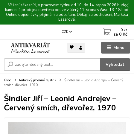
Vážení zákazníci, v pracovním týdnu od 10. do 14. srpna 2026 bude
kamenná prodejna otevřena pouze v úterý 11. srpna v čase 13-18 hod.
Online objednávky přijímám a odesílám. Děkuji za pochopení, Markéta
Lazarová.
0
ks
CZK
za
0 Kč
Menu
Vyhledat
Úvod
Autorský jmenný rejstřík
Šindler Jiří – Leonid Andrejev – Červený
smích, dřevořez, 1970
Šindler Jiří – Leonid Andrejev –
Červený smích, dřevořez, 1970