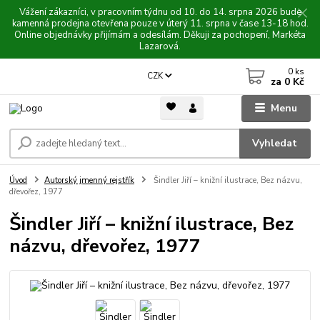
Vážení zákazníci, v pracovním týdnu od 10. do 14. srpna 2026 bude
kamenná prodejna otevřena pouze v úterý 11. srpna v čase 13-18 hod.
Online objednávky přijímám a odesílám. Děkuji za pochopení, Markéta
Lazarová.
0
ks
CZK
za
0 Kč
Menu
Vyhledat
Úvod
Autorský jmenný rejstřík
Šindler Jiří – knižní ilustrace, Bez názvu,
dřevořez, 1977
Šindler Jiří – knižní ilustrace, Bez
názvu, dřevořez, 1977