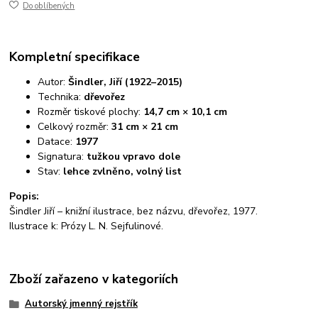
Do oblíbených
Kompletní specifikace
Autor:
Šindler, Jiří (1922–2015)
Technika:
dřevořez
Rozměr tiskové plochy:
14,7 cm × 10,1 cm
Celkový rozměr:
31 cm × 21 cm
Datace:
1977
Signatura:
tužkou vpravo dole
Stav:
lehce zvlněno, volný list
Popis:
Šindler Jiří – knižní ilustrace, bez názvu, dřevořez, 1977.
Ilustrace k: Prózy L. N. Sejfulinové.
Zboží zařazeno v kategoriích
Autorský jmenný rejstřík