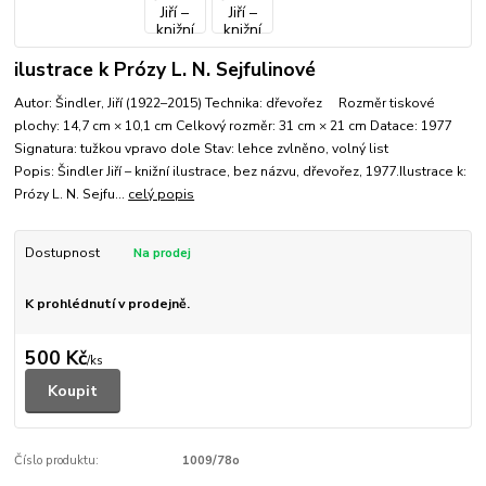
ilustrace k Prózy L. N. Sejfulinové
Autor: Šindler, Jiří (1922–2015) Technika: dřevořez Rozměr tiskové
plochy: 14,7 cm × 10,1 cm Celkový rozměr: 31 cm × 21 cm Datace: 1977
Signatura: tužkou vpravo dole Stav: lehce zvlněno, volný list
Popis: Šindler Jiří – knižní ilustrace, bez názvu, dřevořez, 1977.Ilustrace k:
Prózy L. N. Sejfu...
celý popis
Dostupnost
K prohlédnutí v prodejně.
500 Kč
/
ks
Koupit
Číslo produktu:
1009/78o