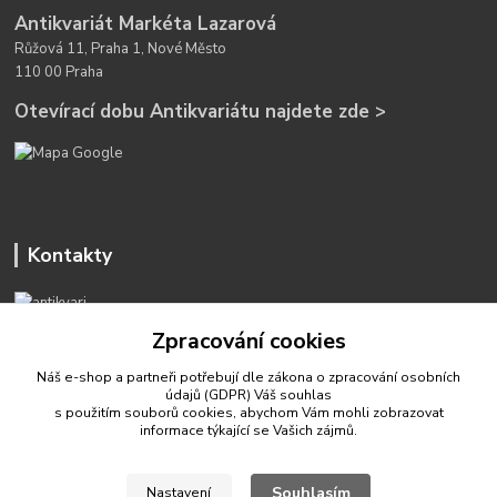
Antikvariát Markéta Lazarová
Růžová 11, Praha 1, Nové Město
110 00 Praha
Otevírací dobu Antikvariátu najdete zde >
Kontakty
Zpracování cookies
Náš e-shop a partneři potřebují dle zákona o zpracování osobních
údajů (GDPR) Váš
souhlas
antikvariat.marketa.lazarova@gmail.com
s použitím souborů cookies, abychom Vám mohli zobrazovat
informace týkající se Vašich zájmů.
Souhlasím
Nastavení