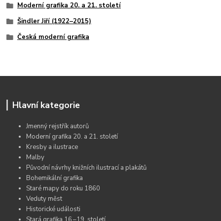
Moderní grafika 20. a 21. století
Šindler Jiří (1922–2015)
Česká moderní grafika
Hlavní kategorie
Jmenný rejstřík autorů
Moderní grafika 20. a 21. století
Kresby a ilustrace
Malby
Původní návrhy knižních ilustrací a plakátů
Bohemikální grafika
Staré mapy do roku 1860
Veduty měst
Historické události
Stará grafika 16.–19. století