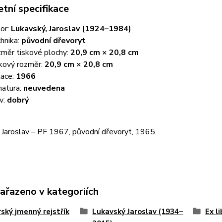
tní specifikace
or:
Lukavský, Jaroslav (1924–1984)
hnika:
původní dřevoryt
měr tiskové plochy:
20,9 cm × 20,8 cm
kový rozměr:
20,9 cm × 20,8 cm
ace:
1966
natura:
neuvedena
v:
dobrý
 Jaroslav – PF 1967, původní dřevoryt, 1965.
zařazeno v kategoriích
ský jmenný rejstřík
Lukavský Jaroslav (1934–
Ex l