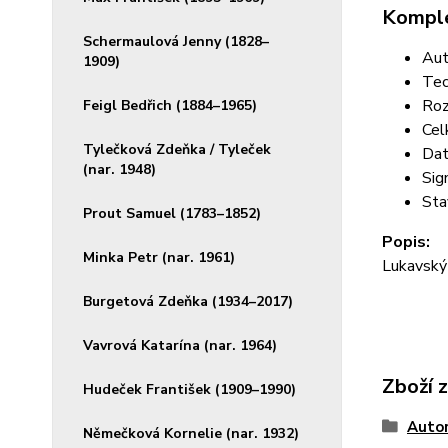
Komple
Schermaulová Jenny (1828–
Aut
1909)
Tec
Roz
Feigl Bedřich (1884–1965)
Cel
Tylečková Zdeňka / Tyleček
Dat
(nar. 1948)
Sig
Sta
Prout Samuel (1783–1852)
Popis:
Minka Petr (nar. 1961)
Lukavský
Burgetová Zdeňka (1934–2017)
Vavrová Katarína (nar. 1964)
Zboží 
Hudeček František (1909–1990)
Autor
Němečková Kornelie (nar. 1932)