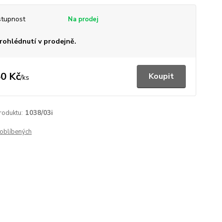
tupnost
rohlédnutí v prodejně.
0 Kč
Koupit
/
ks
roduktu:
1038/03i
oblíbených