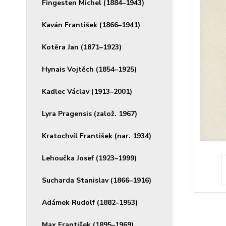
Fingesten Michel (1884–1943)
Kaván František (1866–1941)
Kotěra Jan (1871–1923)
Hynais Vojtěch (1854–1925)
Kadlec Václav (1913–2001)
Lyra Pragensis (založ. 1967)
Kratochvíl František (nar. 1934)
Lehoučka Josef (1923–1999)
Sucharda Stanislav (1866–1916)
Adámek Rudolf (1882–1953)
Max František (1895–1969)