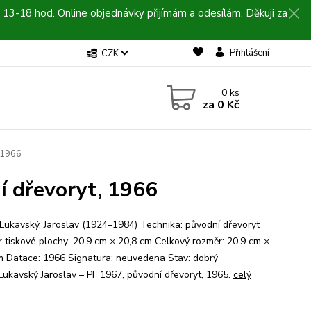
 13-18 hod. Online objednávky přijímám a odesílám. Děkuji za
Přihlášení
CZK
0
ks
za
0 Kč
 1966
í dřevoryt, 1966
 Lukavský, Jaroslav (1924–1984) Technika: původní dřevoryt
 tiskové plochy: 20,9 cm × 20,8 cm Celkový rozměr: 20,9 cm ×
m Datace: 1966 Signatura: neuvedena Stav: dobrý
 Lukavský Jaroslav – PF 1967, původní dřevoryt, 1965.
celý