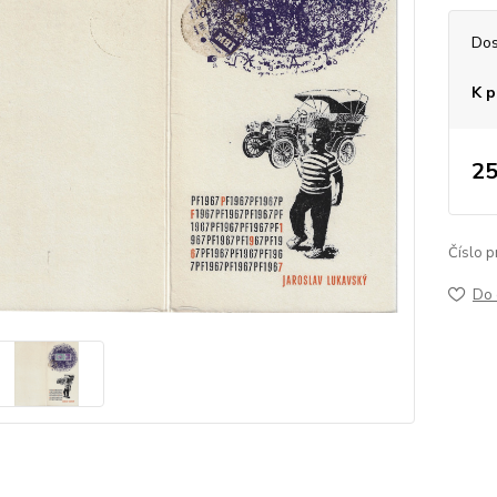
Dos
K p
25
Číslo p
Do 