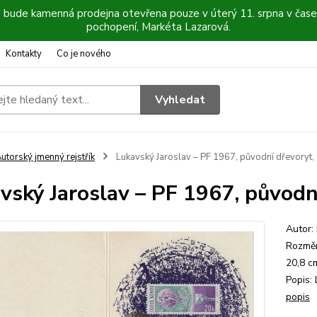
6 bude kamenná prodejna otevřena pouze v úterý 11. srpna v čase
pochopení, Markéta Lazarová.
Kontakty
Co je nového
Vyhledat
utorský jmenný rejstřík
Lukavský Jaroslav – PF 1967, původní dřevoryt,
vský Jaroslav – PF 1967, původn
Autor:
Rozměr
20,8 c
Popis:
popis