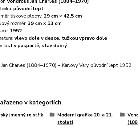
or:
Vondrouš Jan Charles (1884–1970)
hnika:
původní lept
měr tiskové plochy:
29 cm × 42,5 cm
kový rozměr:
39 cm × 53 cm
ace:
1952
natura:
vlevo dole v desce, tužkou vpravo dole
v:
list v paspartě, stav dobrý
 Jan Charles (1884–1970) – Karlovy Vary, původní lept 1952.
zařazeno v kategoriích
ský jmenný rejstřík
Moderní grafika 20. a 21.
Vond
století
(188