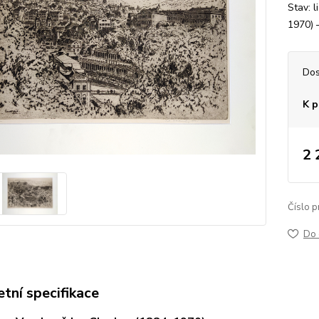
Stav: 
1970) –
Dos
K p
2 
Číslo p
Do 
tní specifikace