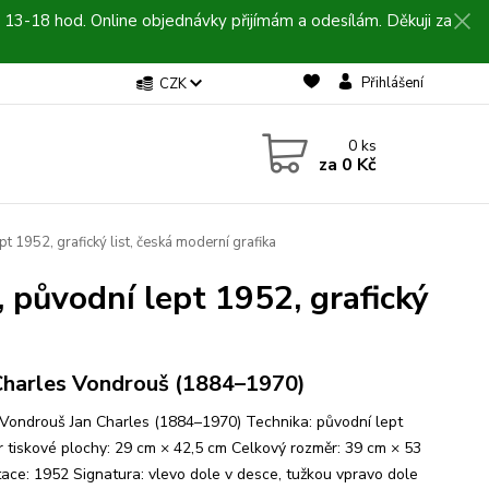
 13-18 hod. Online objednávky přijímám a odesílám. Děkuji za
Přihlášení
CZK
0
ks
za
0 Kč
t 1952, grafický list, česká moderní grafika
 původní lept 1952, grafický
Charles Vondrouš (1884–1970)
 Vondrouš Jan Charles (1884–1970) Technika: původní lept
 tiskové plochy: 29 cm × 42,5 cm Celkový rozměr: 39 cm × 53
ace: 1952 Signatura: vlevo dole v desce, tužkou vpravo dole