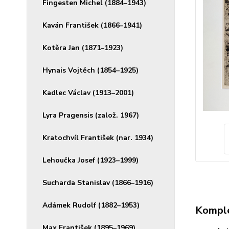
Fingesten Michel (1884–1943)
Kaván František (1866–1941)
Kotěra Jan (1871–1923)
Hynais Vojtěch (1854–1925)
Kadlec Václav (1913–2001)
Lyra Pragensis (založ. 1967)
Kratochvíl František (nar. 1934)
Lehoučka Josef (1923–1999)
Sucharda Stanislav (1866–1916)
Adámek Rudolf (1882–1953)
Komple
Max František (1895–1969)