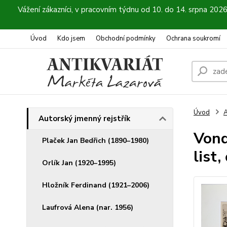
Vážení zákazníci, v pracovním týdnu od 10. do 14. srpna 202
Úvod
Kdo jsem
Obchodní podmínky
Ochrana soukromí
Úvod
A
Autorský jmenný rejstřík
Vond
Plaček Jan Bedřich (1890–1980)
list
Orlík Jan (1920–1995)
Hložník Ferdinand (1921–2006)
Laufrová Alena (nar. 1956)