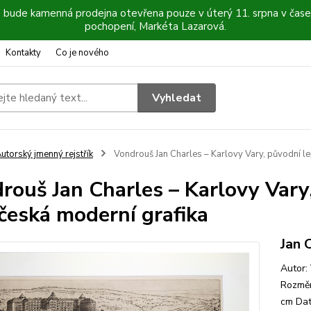
6 bude kamenná prodejna otevřena pouze v úterý 11. srpna v čase
pochopení, Markéta Lazarová.
Kontakty
Co je nového
Vyhledat
utorský jmenný rejstřík
Vondrouš Jan Charles – Karlovy Vary, původní lep
rouš Jan Charles – Karlovy Vary,
, česká moderní grafika
Jan 
Autor:
Rozměr
cm Dat