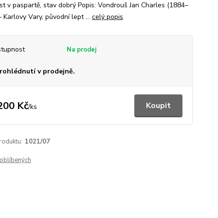
list v paspartě, stav dobrý Popis: Vondrouš Jan Charles (1884–
 Karlovy Vary, původní lept ...
celý popis
tupnost
rohlédnutí v prodejně.
200 Kč
Koupit
/
ks
roduktu:
1021/07
oblíbených