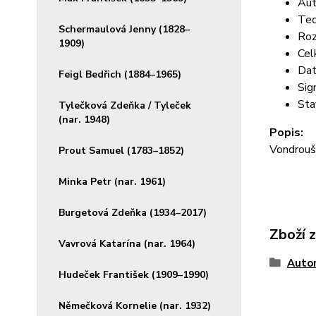
Aut
Tec
Schermaulová Jenny (1828–
Roz
1909)
Cel
Dat
Feigl Bedřich (1884–1965)
Sig
Sta
Tylečková Zdeňka / Tyleček
(nar. 1948)
Popis:
Vondrouš
Prout Samuel (1783–1852)
Minka Petr (nar. 1961)
Burgetová Zdeňka (1934–2017)
Zboží 
Vavrová Katarína (nar. 1964)
Autor
Hudeček František (1909–1990)
Němečková Kornelie (nar. 1932)