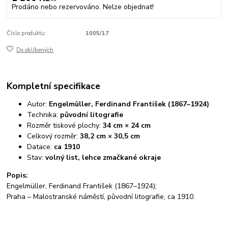
Prodáno nebo rezervováno. Nelze objednat!
Číslo produktu:
1005/17
Do oblíbených
Kompletní specifikace
Autor:
Engelmüller, Ferdinand František (1867–1924)
Technika:
původní litografie
Rozměr tiskové plochy:
34 cm × 24 cm
Celkový rozměr:
38,2 cm × 30,5 cm
Datace:
ca 1910
Stav:
volný list, lehce zmačkané okraje
Popis:
Engelmüller, Ferdinand František (1867–1924);
Praha – Malostranské náměstí, původní litografie, ca 1910.