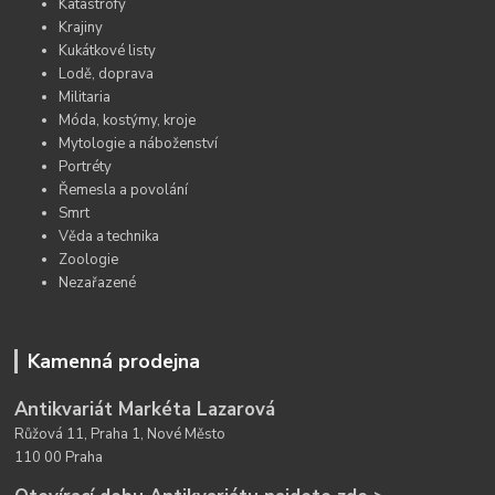
Katastrofy
Krajiny
Kukátkové listy
Lodě, doprava
Militaria
Móda, kostýmy, kroje
Mytologie a náboženství
Portréty
Řemesla a povolání
Smrt
Věda a technika
Zoologie
Nezařazené
Kamenná prodejna
Antikvariát Markéta Lazarová
Růžová 11, Praha 1, Nové Město
110 00 Praha