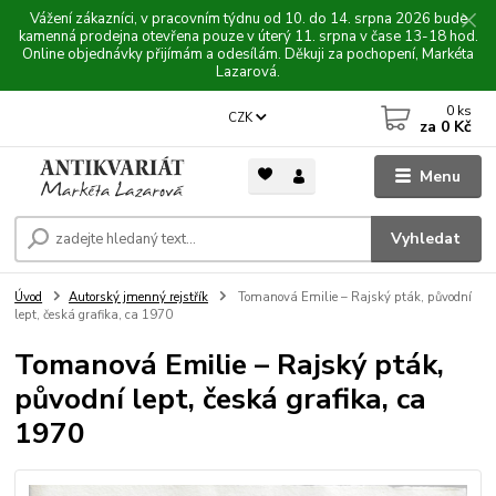
Vážení zákazníci, v pracovním týdnu od 10. do 14. srpna 2026 bude
kamenná prodejna otevřena pouze v úterý 11. srpna v čase 13-18 hod.
Online objednávky přijímám a odesílám. Děkuji za pochopení, Markéta
Lazarová.
0
ks
CZK
za
0 Kč
Menu
Vyhledat
Úvod
Autorský jmenný rejstřík
Tomanová Emilie – Rajský pták, původní
lept, česká grafika, ca 1970
Tomanová Emilie – Rajský pták,
původní lept, česká grafika, ca
1970