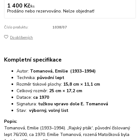
1 400 Kč
/
ks
Prodáno nebo rezervováno. Nelze objednat!
Číslo produktu:
1038/07
Do oblíbených
Kompletní specifikace
Autor:
Tomanová, Emilie (1933–1994)
Technika:
původní lept
Rozměr tiskové plochy:
15,8 cm × 11,1 cm
Celkový rozměr:
25 cm × 17,2 cm
Datace:
ca 1970
Signatura:
tužkou vpravo dole E. Tomanová
Stav:
výborný, volný list
Popis:
Tomanová, Emilie (1933–1994). „Rajský pták“, původní číslovaný
lept 76/200, ca 1970. Emílie Tomanová, rozená Matošková byla