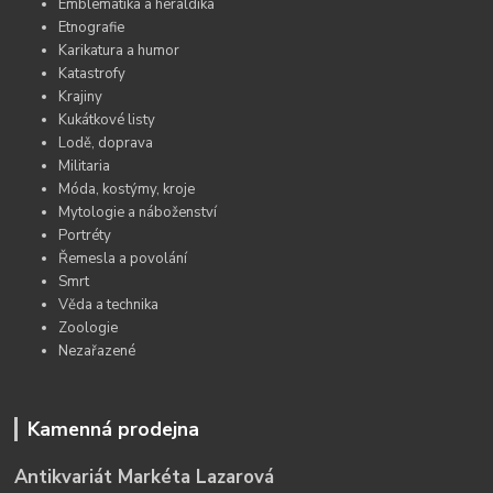
Emblematika a heraldika
Etnografie
Karikatura a humor
Katastrofy
Krajiny
Kukátkové listy
Lodě, doprava
Militaria
Móda, kostýmy, kroje
Mytologie a náboženství
Portréty
Řemesla a povolání
Smrt
Věda a technika
Zoologie
Nezařazené
Kamenná prodejna
Antikvariát Markéta Lazarová