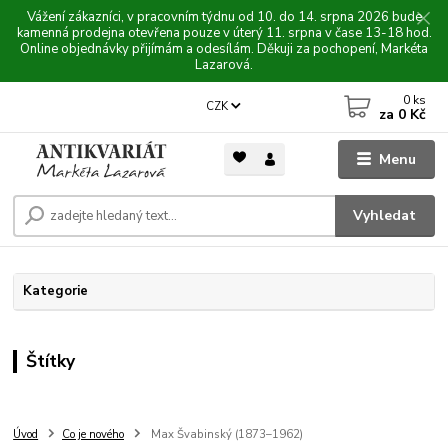
Vážení zákazníci, v pracovním týdnu od 10. do 14. srpna 2026 bude
kamenná prodejna otevřena pouze v úterý 11. srpna v čase 13-18 hod.
Online objednávky přijímám a odesílám. Děkuji za pochopení, Markéta
Lazarová.
0
ks
CZK
za
0 Kč
Menu
Vyhledat
Kategorie
Štítky
Úvod
Co je nového
Max Švabinský (1873–1962)