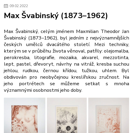
09
.
02
.
2022
Max Švabinský (1873–1962)
Max Švabinský, celým jménem Maxmilian Theodor Jan
Švabinský (1873–1962), byl jedním z nejvýznamnějších
českých umělců dvacátého století. Mezi techniky,
kterým se v průběhu života věnoval, patřily: olejomalba,
perokresba, litografie, mozaika, akvarel, mezzotinta,
lept, pastel, dřevoryt, návrhy na vitráž, kresba suchou
jehlou, rudkou, černou křídou, tužkou, uhlem. Byl
obdivován pro neobyčejnou kreslířskou zručnost. Na
jeho portrétech se můžeme setkat s mnoha
významnými osobnostmi jeho doby.