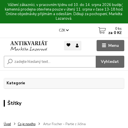
Vážení zákazníci, v pracovním týdnu od 10. do 14. srpna 2026 bude
kamenná prodejna otevřena pouze v úterý 11. srpna v čase 13-18 hod.
Online objednávky přijímám a odesílám. Děkuji za pochopení, Markéta
Lazarová.
0
ks
CZK
za
0 Kč
Menu
Vyhledat
Kategorie
Štítky
Úvod
Co je nového
Artur Fischer – Partie z Jičína