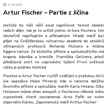
17
.
08
.
2021
Artur Fischer – Partie z Jičína
Jestliže by měl něčí osud naplňovat temné období
našich dějin, tak je to určitě jméno Artura Fischera, tím
skutečně naplňujícím a příkladným. Mladý malíř byl
přijat na Drážďanskou výtvarnou akademii do ateliérů
věhlasných profesorů Richarda Müllera a Albina
Eggera-Lienze. Za blízkého přítele
a spolubydlícího má
krajana, básníka a kreslíře, Františka Gellnera, jehož
předčasná smrt ve vojenském tažení První světové
války je podnes mýtická.
Posléze si Artur Fischer rozšíří vzdělání o pražskou AVU
(ve speciálce Maxe Pirnera), kde si nalezne dalšího
životního přítele a spolužáka, malíře Karla Holana. Díky
Holanovi máme dnes alespoň o Fischerovi několik málo
vzpomínek, které zaznamenal Arno Pařík ve svém
objevném článku „Zapomenutý malíř Arthur Fischer“.