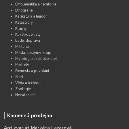
Emblematika a heraldika
Etnografie
Karikatura a humor
Katastrofy
Krajiny
Kukátkové listy
Lodě, doprava
Militaria
Móda, kostýmy, kroje
Mytologie a náboženství
Portréty
Řemesla a povolání
Smrt
Věda a technika
Zoologie
Nezařazené
Kamenná prodejna
Antikvariát Markéta Lazarová