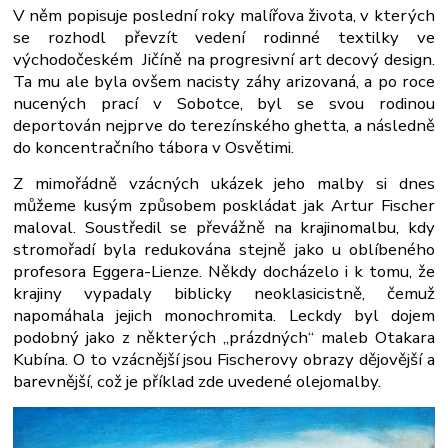
V něm popisuje poslední roky malířova života, v kterých
se rozhodl převzít vedení rodinné textilky ve
východočeském Jičíně na progresivní art decový design.
Ta mu ale byla ovšem nacisty záhy arizovaná, a po roce
nucených prací v Sobotce, byl se svou rodinou
deportován nejprve do terezínského ghetta, a následně
do koncentračního tábora v Osvětimi.
Z mimořádně vzácných ukázek jeho malby si dnes
můžeme kusým způsobem poskládat jak Artur Fischer
maloval. Soustředil se převážně na krajinomalbu, kdy
stromořadí byla redukována stejně jako u oblíbeného
profesora Eggera-Lienze. Někdy docházelo i k tomu, že
krajiny vypadaly biblicky neoklasicistně, čemuž
napomáhala jejich monochromita. Leckdy byl dojem
podobný jako z některých „prázdných“ maleb Otakara
Kubína. O to vzácnější jsou Fischerovy obrazy dějovější a
barevnější, což je příklad zde uvedené olejomalby.