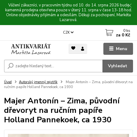
Vážení zákazníci, v pracovním týdnu od 10. do 14. srpna 2026 bude
kamenná prodejna otevřena pouze v úterý 11. srpna v čase 13-18 hod.
Online objednávky přijímám a odesílám. Děkuji za pochopení, Markéta
Lazarová.
0
ks
CZK
za
0 Kč
Menu
Vyhledat
Úvod
Autorský jmenný rejstřík
Majer Antonín – Zima, původní dřevoryt na
ručním papíře Holland Pannekoek, ca 1930
Majer Antonín – Zima, původní
dřevoryt na ručním papíře
Holland Pannekoek, ca 1930