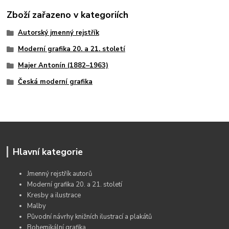
Zboží zařazeno v kategoriích
Autorský jmenný rejstřík
Moderní grafika 20. a 21. století
Majer Antonín (1882–1963)
Česká moderní grafika
Hlavní kategorie
Jmenný rejstřík autorů
Moderní grafika 20. a 21. století
Kresby a ilustrace
Malby
Původní návrhy knižních ilustrací a plakátů
Bohemikální grafika