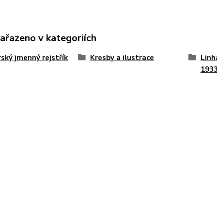
zařazeno v kategoriích
ský jmenný rejstřík
Kresby a ilustrace
Linh
1933