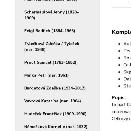
Schermaulová Jenny (1828–
1909)
Komple
Feigl Bedřich (1884–1965)
Aut
Tylečková Zdeňka / Tyleček
(nar. 1948)
Tec
Roz
Prout Samuel (1783–1852)
Cel
Sig
Minka Petr (nar. 1961)
Dat
Sta
Burgetová Zdeňka (1934–2017)
Popis:
Vavrová Katarína (nar. 1964)
Linhart K
kolorova
Hudeček František (1909–1990)
Celkový 
Němečková Kornelie (nar. 1932)