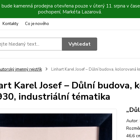
6 bude kamenná prodejna otevřena pouze v úterý 11. srpna v čase
pochopení, Markéta Lazarová.
Kontakty
Co je nového
Vyhledat
utorský jmenný rejstřík
Linhart Karel Josef – Důlní budova, kolorovaná kr
art Karel Josef – Důlní budova, 
930, industriální tématika
„Důl
Autor:
Rozměr
46,6 c