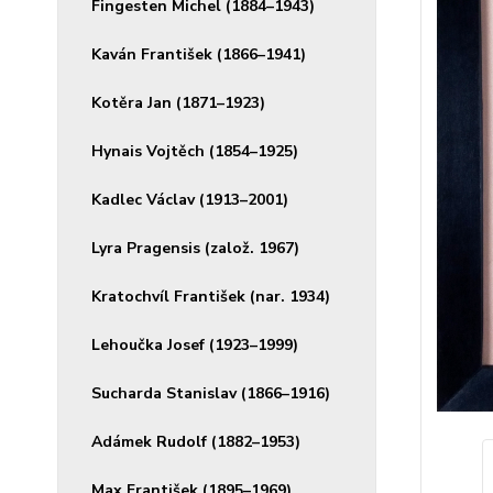
Fingesten Michel (1884–1943)
Kaván František (1866–1941)
Kotěra Jan (1871–1923)
Hynais Vojtěch (1854–1925)
Kadlec Václav (1913–2001)
Lyra Pragensis (založ. 1967)
Kratochvíl František (nar. 1934)
Lehoučka Josef (1923–1999)
Sucharda Stanislav (1866–1916)
Adámek Rudolf (1882–1953)
Max František (1895–1969)