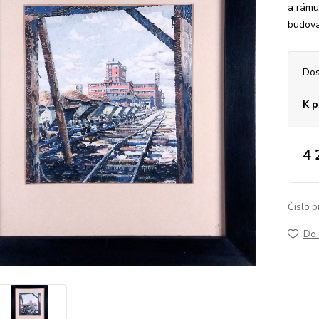
a rámu
budova
Dos
K p
4 
Číslo p
Do 