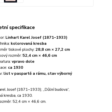
tní specifikace
or:
Linhart Karel Josef (1871–1933)
hnika:
kolorovaná kresba
měr tiskové plochy:
28,8 cm × 27,2 cm
kový rozměr:
52,4 cm × 46,6 cm
natura:
vpravo dole
ace:
ca 1930
v:
list v paspartě a rámu, stav výborný
arel Josef (1871–1933); „Důlní budova“,
ná kresba, ca 1930.
rozměr: 52,4 cm × 46,6 cm.