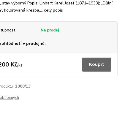
, stav výborný Popis: Linhart Karel Josef (1871–1933); „Důlní
“, kolorovaná kresba,...
celý popis
tupnost
rohlédnutí v prodejně.
200 Kč
Koupit
/
ks
roduktu:
1008/13
oblíbených