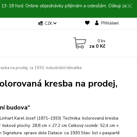
 13-18 hod. Online objednávky přijímám a odesílám. Děkuji za
Přihlášení
CZK
0
ks
za
0 Kč
esba na prodej, ca 1930, industriální tématika
kolorovaná kresba na prodej,
ní budova“
 Linhart Karel Josef (1871–1933) Technika: kolorovaná kresba
 tiskové plochy: 28,8 cm × 27,2 cm Celkový rozměr: 52,4 cm ×
m Signatura: vpravo dole Datace: ca 1930 Stav: list v paspartě