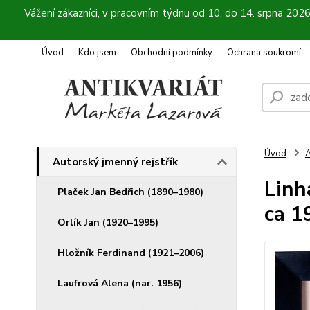
Vážení zákazníci, v pracovním týdnu od 10. do 14. srpna 202
Úvod
Kdo jsem
Obchodní podmínky
Ochrana soukromí
Úvod
A
Autorský jmenný rejstřík
Linh
Plaček Jan Bedřich (1890–1980)
ca 1
Orlík Jan (1920–1995)
Hložník Ferdinand (1921–2006)
Laufrová Alena (nar. 1956)