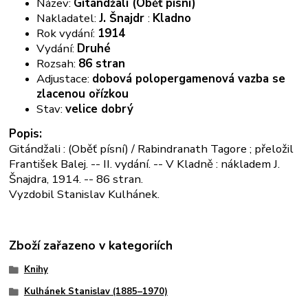
Název:
Gitándžali (Oběť písní)
Nakladatel:
J. Šnajdr
:
Kladno
Rok vydání:
1914
Vydání:
Druhé
Rozsah:
86 stran
Adjustace:
dobová polopergamenová vazba se
zlacenou ořízkou
Stav:
velice dobrý
Popis:
Gitándžali : (Oběť písní) / Rabindranath Tagore ; přeložil
František Balej. -- II. vydání. -- V Kladně : nákladem J.
Šnajdra, 1914. -- 86 stran.
Vyzdobil Stanislav Kulhánek.
Zboží zařazeno v kategoriích
Knihy
Kulhánek Stanislav (1885–1970)