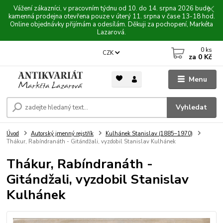
Vážení zákazníci, v pracovním týdnu od 10. do 14. srpna 2026 bude
kamenná prodejna otevřena pouze v úterý 11. srpna v čase 13-18 hod.
Online objednávky přijímám a odesílám. Děkuji za pochopení, Markéta
Lazarová.
0
ks
CZK
za
0 Kč
Menu
Vyhledat
Úvod
Autorský jmenný rejstřík
Kulhánek Stanislav (1885–1970)
Thákur, Rabíndranáth - Gitándžali, vyzdobil Stanislav Kulhánek
Thákur, Rabíndranáth -
Gitándžali, vyzdobil Stanislav
Kulhánek