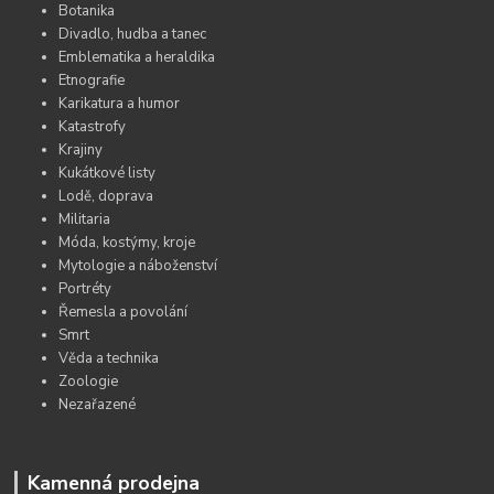
Botanika
Divadlo, hudba a tanec
Emblematika a heraldika
Etnografie
Karikatura a humor
Katastrofy
Krajiny
Kukátkové listy
Lodě, doprava
Militaria
Móda, kostýmy, kroje
Mytologie a náboženství
Portréty
Řemesla a povolání
Smrt
Věda a technika
Zoologie
Nezařazené
Kamenná prodejna