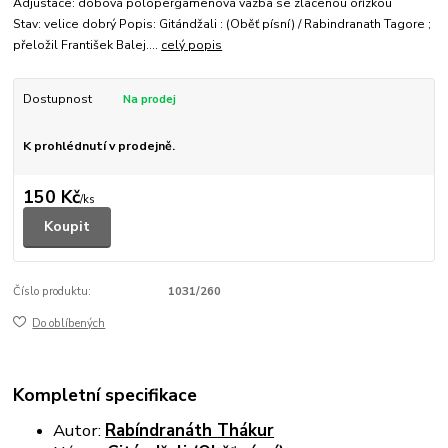
Adjustace: dobová polopergamenová vazba se zlacenou ořízkou
Stav: velice dobrý Popis: Gitándžali : (Oběť písní) / Rabindranath Tagore ;
přeložil František Balej....
celý popis
Dostupnost
K prohlédnutí v prodejně.
150 Kč
/
ks
Koupit
Číslo produktu:
1031/260
Do oblíbených
Kompletní specifikace
Autor:
Rabíndranáth
Thákur