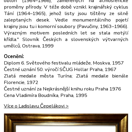
obloh (1964–1966), zaměřených na atmosférické
proměny přírody. V téže době vznikl krajinářský cyklus
Tání (1964–1965), jehož listy jsou tištěny ze silně
zaleptaných desek. Vedle monumentálního pojetí
krajiny jsou tu i komorní soubory (Pavučiny, 1963–1966).
Výrazným motivem posledních let se stala motýlí
křídla." Slovník Českých a slovenských výtvarných
umělců, Ostrava, 1999
Ocenění:
Diplom 6. Světového festivalu mládeže, Moskva, 1957
Čestné uznání 50. výročí SČUG Hollar Praha, 1967
Zlatá medaile města Turína; Zlatá medaile bienále
Florencie, 1972
Čestné uznání za Nejkrásnější knihu roku Praha 1976
Cena Vladimíra Boudníka, Praha, 1995
Více o Ladislavu Čepelákovi >