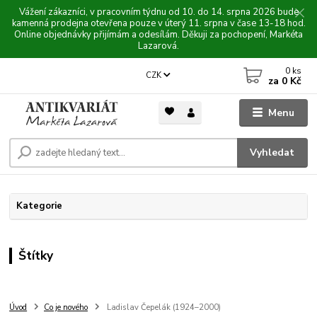
Vážení zákazníci, v pracovním týdnu od 10. do 14. srpna 2026 bude
kamenná prodejna otevřena pouze v úterý 11. srpna v čase 13-18 hod.
Online objednávky přijímám a odesílám. Děkuji za pochopení, Markéta
Lazarová.
0
ks
CZK
za
0 Kč
Menu
Vyhledat
Kategorie
Štítky
Úvod
Co je nového
Ladislav Čepelák (1924–2000)