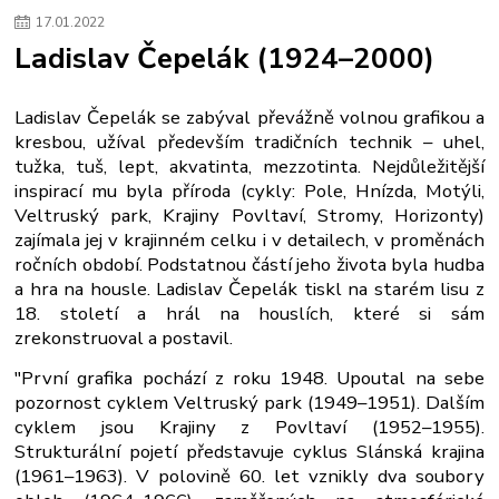
17
.
01
.
2022
Ladislav Čepelák (1924–2000)
Ladislav Čepelák se zabýval převážně volnou grafikou a
kresbou, užíval především tradičních technik – uhel,
tužka, tuš, lept, akvatinta, mezzotinta. Nejdůležitější
inspirací mu byla příroda (cykly: Pole, Hnízda, Motýli,
Veltruský park, Krajiny Povltaví, Stromy, Horizonty)
zajímala jej v krajinném celku i v detailech, v proměnách
ročních období. Podstatnou částí jeho života byla hudba
a hra na housle. Ladislav Čepelák tiskl na starém lisu z
18. století a hrál na houslích, které si sám
zrekonstruoval a postavil.
"První grafika pochází z roku 1948. Upoutal na sebe
pozornost cyklem Veltruský park (1949–1951). Dalším
cyklem jsou Krajiny z Povltaví (1952–1955).
Strukturální pojetí představuje cyklus Slánská krajina
(1961–1963). V polovině 60. let vznikly dva soubory