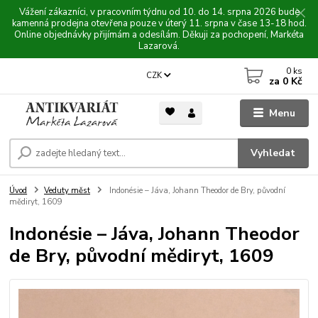
Vážení zákazníci, v pracovním týdnu od 10. do 14. srpna 2026 bude
kamenná prodejna otevřena pouze v úterý 11. srpna v čase 13-18 hod.
Online objednávky přijímám a odesílám. Děkuji za pochopení, Markéta
Lazarová.
0
ks
CZK
za
0 Kč
Menu
Vyhledat
Úvod
Veduty měst
Indonésie – Jáva, Johann Theodor de Bry, původní
mědiryt, 1609
Indonésie – Jáva, Johann Theodor
de Bry, původní mědiryt, 1609