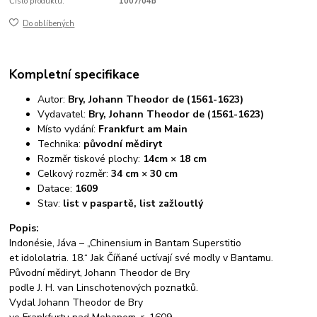
Číslo produktu:
1007/04b
Do oblíbených
Kompletní specifikace
Autor:
Bry, Johann Theodor de (1561-1623)
Vydavatel:
Bry, Johann Theodor de (1561-1623)
Místo vydání:
Frankfurt am Main
Technika:
původní mědiryt
Rozměr tiskové plochy:
14cm × 18 cm
Celkový rozměr:
34 cm × 30 cm
Datace:
1609
Stav:
list v paspartě, list zažloutlý
Popis:
Indonésie, Jáva – „Chinensium in Bantam Superstitio
et idololatria. 18.“ Jak Číňané uctívají své modly v Bantamu.
Původní mědiryt, Johann Theodor de Bry
podle J. H. van Linschotenových poznatků.
Vydal Johann Theodor de Bry