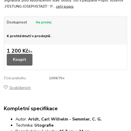
Signatura: pod vyobrazením Stav: dobrý, list v paspartě Popis: Josefov.
„FESTUNG JOSEPHSTADT.“. P...
celý popis
Dostupnost
K prohlédnutí v prodejně.
1 200 Kč
/
ks
Koupit
Číslo produktu:
1009/70+
Do oblíbených
Kompletní specifikace
Autor:
Arldt, Carl Wilhelm - Semmler, C. G.
Technika:
litografie