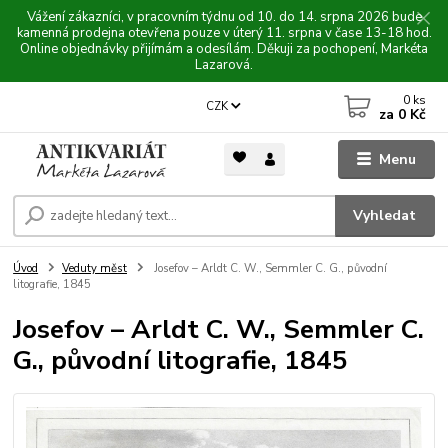
Vážení zákazníci, v pracovním týdnu od 10. do 14. srpna 2026 bude
kamenná prodejna otevřena pouze v úterý 11. srpna v čase 13-18 hod.
Online objednávky přijímám a odesílám. Děkuji za pochopení, Markéta
Lazarová.
0
ks
CZK
za
0 Kč
Menu
Vyhledat
Úvod
Veduty měst
Josefov – Arldt C. W., Semmler C. G., původní
litografie, 1845
Josefov – Arldt C. W., Semmler C.
G., původní litografie, 1845