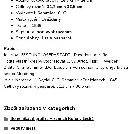
Rozměr tiskové plochy:
16,7 cm × 24 cm
Celkový rozměr:
31,2 cm × 36,5 cm
Vydavatel:
Semmler, C. G.
Místo vydání:
Drážďany
Datace:
1845
Signatura:
pod vyobrazením
Stav:
dobrý, list v paspartě
Popis:
Josefov. „FESTUNG JOSEPHSTADT.“. Původní litografie.
Podle vlastní kresby litografoval C. W. Arldt. Tiskl F. Weider.
Z díla: C. G. Semmler „Der Elbstrom, von seinem Ursprunge bis zu
seiner Mündung
in die Nordsee ...“. Vydal C. G. Semmler v Drážďanech, 1845.
Celkový rozměr v paspartě: 31,2 cm × 36,5 cm.
Zboží zařazeno v kategoriích
Bohemikální grafika v zemích Koruny české
Veduty měst