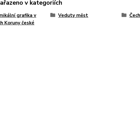
zařazeno v kategoriích
ikální grafika v
Veduty měst
Čec
h Koruny české