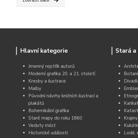
Zobrazit další
Hlavní kategorie
Stará a 
Jmenný rejstřík autorů
Archit
Moderní grafika 20. a 21. století
Botani
Kresby a ilustrace
Divadl
Malby
Emblem
Původní návrhy knižních ilustrací a
Etnogr
plakátů
Karika
Bohemikální grafika
Katast
Staré mapy do roku 1860
Krajiny
Veduty měst
Kukátk
Historické události
Lodě, 