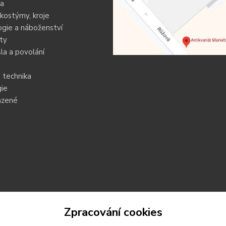
ia
kostýmy, kroje
gie a náboženství
ty
a a povolání
 technika
ie
azené
Zpracování cookies