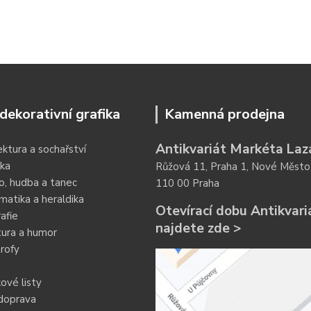
dekorativní grafika
Kamenná prodejna
Antikvariát Markéta Laz
ektura a sochařství
ka
Růžová 11, Praha 1, Nové Město
o, hudba a tanec
110 00 Praha
atika a heraldika
Otevírací dobu Antikvari
afie
najdete zde >
tura a humor
rofy
ové listy
doprava