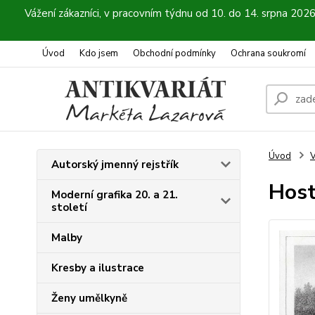
Vážení zákazníci, v pracovním týdnu od 10. do 14. srpna 202
Úvod
Kdo jsem
Obchodní podmínky
Ochrana soukromí
Úvod
V
Autorský jmenný rejstřík
Host
Moderní grafika 20. a 21.
století
Malby
Kresby a ilustrace
Ženy umělkyně