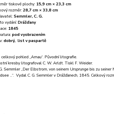
měr tiskové plochy:
15,9 cm × 23,3 cm
kový rozměr:
28,7 cm × 33,8 cm
avatel:
Semmler, C. G.
to vydání:
Drážďany
ace:
1845
natura:
pod vyobrazením
v:
dobrý, list v paspartě
 celkový pohled „Arnau“. Původní litografie.
stní kresby litografoval C. W. Arldt. Tiskl F. Weider.
. G. Semmler „Der Elbstrom, von seinem Ursprunge bis zu seine
rdsee ...“. Vydal C. G. Semmler v Drážďanech, 1845. Celkový roz