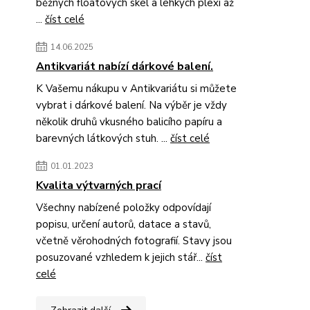
běžných floatových skel a lehkých plexi až
...
číst celé
14.06.2025
Antikvariát nabízí dárkové balení.
K Vašemu nákupu v Antikvariátu si můžete
vybrat i dárkové balení. Na výběr je vždy
několik druhů vkusného balicího papíru a
barevných látkových stuh. ...
číst celé
01.01.2023
Kvalita výtvarných prací
Všechny nabízené položky odpovídají
popisu, určení autorů, datace a stavů,
včetně věrohodných fotografií. Stavy jsou
posuzované vzhledem k jejich stář...
číst
celé