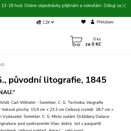
 13-18 hod. Online objednávky přijímám a odesílám. Děkuji za
Přihlášení
CZK
0
ks
za
0 Kč
845
., původní litografie, 1845
NAU.“
Arldt, Carl Wilhelm - Semmler, C. G. Technika: litografie
 tiskové plochy: 15,9 cm × 23,3 cm Celkový rozměr: 28,7 cm ×
m Vydavatel: Semmler, C. G. Místo vydání: Drážďany Datace:
ignatura: pod vyobrazením Stav: dobrý, list v paspartě
 Hostinné, celkový pohled „Arnau“...
celý popis