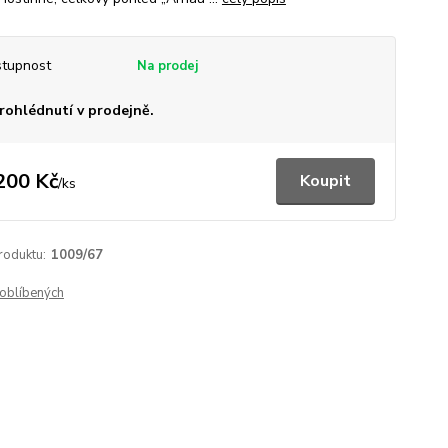
tupnost
rohlédnutí v prodejně.
200 Kč
Koupit
/
ks
roduktu:
1009/67
oblíbených