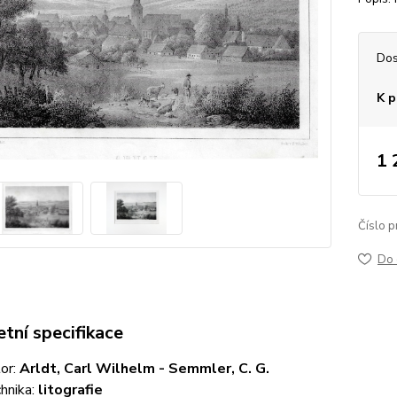
Dos
K p
1 
Číslo p
Do 
tní specifikace
or:
Arldt, Carl Wilhelm - Semmler, C. G.
hnika:
litografie