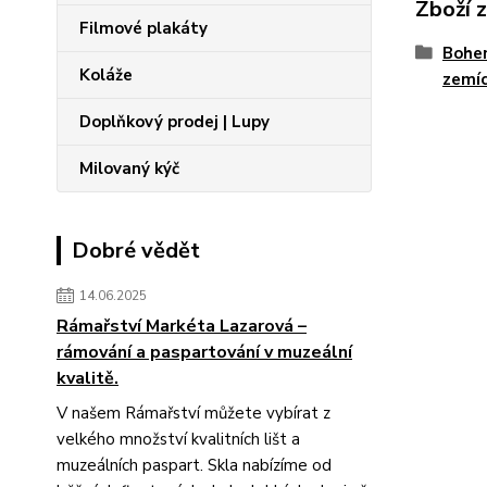
Zboží 
Filmové plakáty
Bohem
Koláže
zemíc
Doplňkový prodej | Lupy
Milovaný kýč
Dobré vědět
14.06.2025
Rámařství Markéta Lazarová –
rámování a paspartování v muzeální
kvalitě.
V našem Rámařství můžete vybírat z
velkého množství kvalitních lišt a
muzeálních paspart. Skla nabízíme od