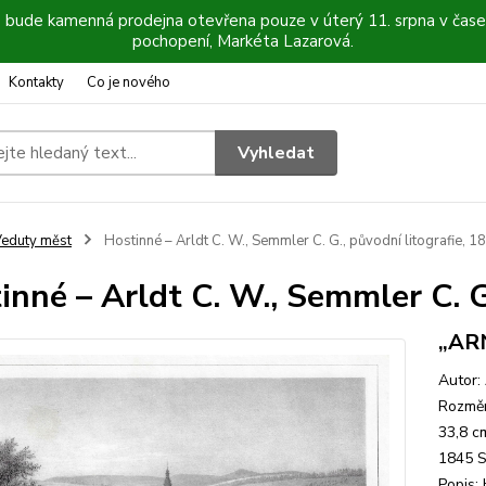
6 bude kamenná prodejna otevřena pouze v úterý 11. srpna v čase
pochopení, Markéta Lazarová.
Kontakty
Co je nového
Vyhledat
eduty měst
Hostinné – Arldt C. W., Semmler C. G., původní litografie, 1
inné – Arldt C. W., Semmler C. G
„AR
Autor: 
Rozměr
33,8 c
1845 S
Popis: