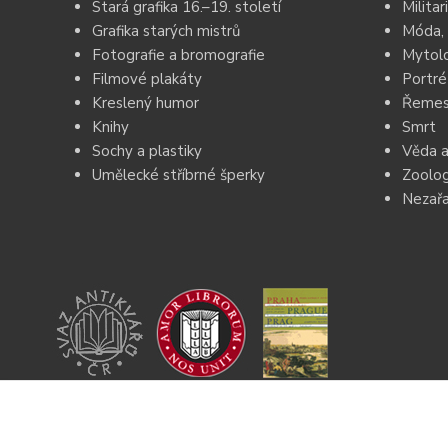
Stará grafika 16.–19. století
Militar
Grafika starých mistrů
Móda, 
Fotografie a bromografie
Mytolo
Filmové plakáty
Portré
Kreslený humor
Řemesl
Knihy
Smrt
Sochy a plastiky
Věda a
Umělecké stříbrné šperky
Zoolog
Nezař
Jsem členkou Svazu Antikvářů ČR a
ILAB.
Jsem spoluautorkou knihy „Praha – obraz města
v 16. a 17. století.“