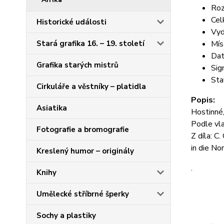
Roz
Cel
Historické události
Vyd
Stará grafika 16. – 19. století
Mís
Dat
Grafika starých mistrů
Sig
Sta
Cirkuláře a věstníky – platidla
Popis:
Asiatika
Hostinné,
Podle vla
Fotografie a bromografie
Z díla: C
in die No
Kreslený humor – originály
.
Knihy
Umělecké stříbrné šperky
Sochy a plastiky