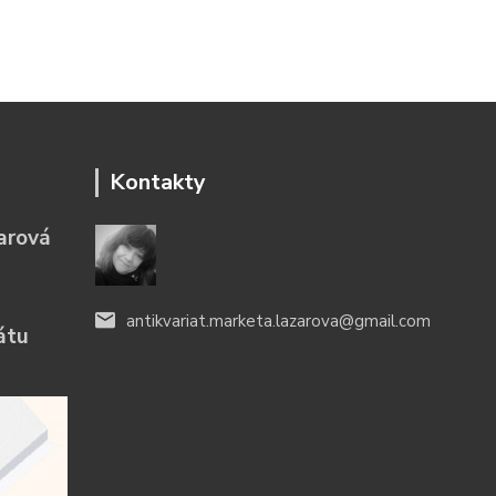
Kontakty
arová
antikvariat.marketa.lazarova@gmail.com
átu