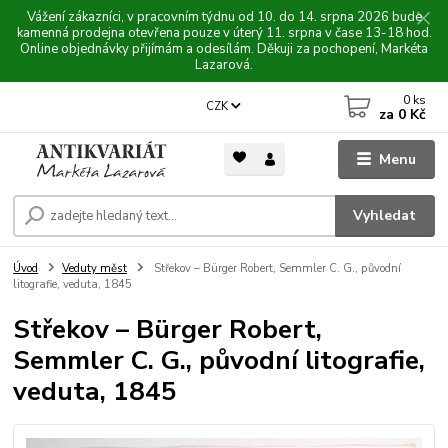
Vážení zákazníci, v pracovním týdnu od 10. do 14. srpna 2026 bude
kamenná prodejna otevřena pouze v úterý 11. srpna v čase 13-18 hod.
Online objednávky přijímám a odesílám. Děkuji za pochopení, Markéta
Lazarová.
0
ks
CZK
za
0 Kč
Menu
Vyhledat
Úvod
Veduty měst
Střekov – Bürger Robert, Semmler C. G., původní
litografie, veduta, 1845
Střekov – Bürger Robert,
Semmler C. G., původní litografie,
veduta, 1845