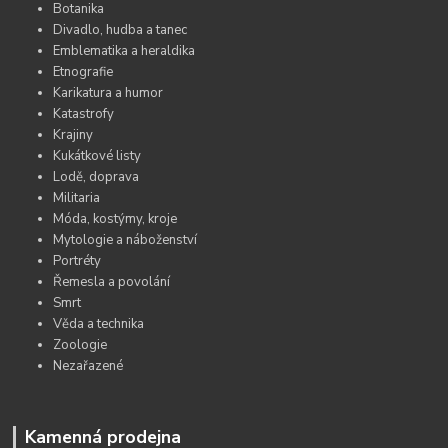
Botanika
Divadlo, hudba a tanec
Emblematika a heraldika
Etnografie
Karikatura a humor
Katastrofy
Krajiny
Kukátkové listy
Lodě, doprava
Militaria
Móda, kostýmy, kroje
Mytologie a náboženství
Portréty
Řemesla a povolání
Smrt
Věda a technika
Zoologie
Nezařazené
Kamenná prodejna