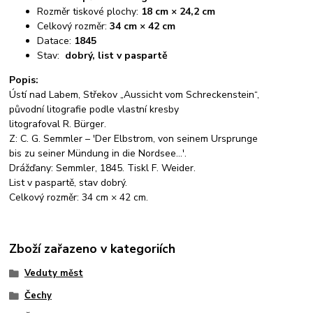
Rozměr tiskové plochy:
18 cm × 24,2 cm
Celkový rozměr:
34 cm × 42 cm
Datace:
1845
Stav:
dobrý, list v paspartě
Popis:
Ústí nad Labem, Střekov „Aussicht vom Schreckenstein“,
původní litografie podle vlastní kresby
litografoval R. Bürger.
Z: C. G. Semmler – 'Der Elbstrom, von seinem Ursprunge
bis zu seiner Mündung in die Nordsee...'.
Drážďany: Semmler, 1845. Tiskl F. Weider.
List v paspartě, stav dobrý.
Celkový rozměr: 34 cm × 42 cm.
Zboží zařazeno v kategoriích
Veduty měst
Čechy