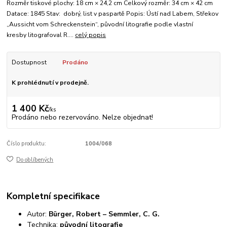
Rozměr tiskové plochy: 18 cm × 24,2 cm Celkový rozměr: 34 cm × 42 cm
Datace: 1845 Stav: dobrý, list v paspartě Popis: Ústí nad Labem, Střekov
„Aussicht vom Schreckenstein“, původní litografie podle vlastní
kresby litografoval R....
celý popis
Dostupnost
Prodáno
K prohlédnutí v prodejně.
1 400 Kč
/
ks
Prodáno nebo rezervováno. Nelze objednat!
Číslo produktu:
1004/068
Do oblíbených
Kompletní specifikace
Autor:
Bürger, Robert – Semmler, C. G.
Technika:
původní litografie