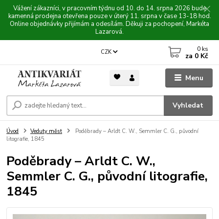
Vážení zákazníci, v pracovním týdnu od 10. do 14. srpna 2026 bude
kamenná prodejna otevřena pouze v úterý 11. srpna v čase 13-18 hod.
Online objednávky přijímám a odesílám. Děkuji za pochopení, Markéta
Lazarová.
0
ks
CZK
za
0 Kč
Menu
Vyhledat
Úvod
Veduty měst
Poděbrady – Arldt C. W., Semmler C. G., původní
litografie, 1845
Poděbrady – Arldt C. W.,
Semmler C. G., původní litografie,
1845