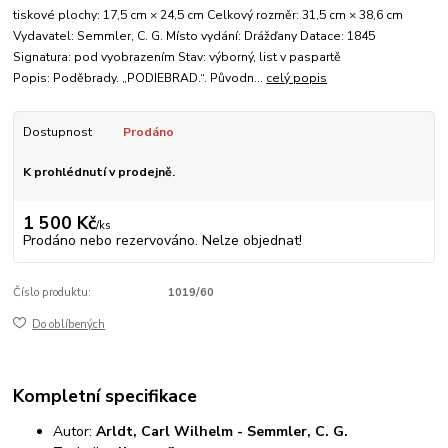
tiskové plochy: 17,5 cm × 24,5 cm Celkový rozměr: 31,5 cm × 38,6 cm
Vydavatel: Semmler, C. G. Místo vydání: Drážďany Datace: 1845
Signatura: pod vyobrazením Stav: výborný, list v paspartě
Popis: Poděbrady. „PODIEBRAD.“. Původn...
celý popis
Dostupnost
Prodáno
K prohlédnutí v prodejně.
1 500 Kč
/
ks
Prodáno nebo rezervováno. Nelze objednat!
Číslo produktu:
1019/60
Do oblíbených
Kompletní specifikace
Autor:
Arldt, Carl Wilhelm - Semmler, C. G.