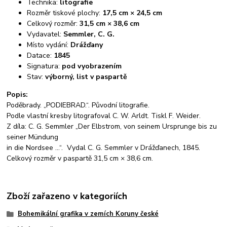
Technika:
litografie
Rozměr tiskové plochy:
17,5 cm × 24,5 cm
Celkový rozměr:
31,5 cm × 38,6 cm
Vydavatel:
Semmler, C. G.
Místo vydání:
Drážďany
Datace:
1845
Signatura:
pod vyobrazením
Stav:
výborný, list v paspartě
Popis:
Poděbrady. „PODIEBRAD.“. Původní litografie.
Podle vlastní kresby litografoval C. W. Arldt. Tiskl F. Weider.
Z díla: C. G. Semmler „Der Elbstrom, von seinem Ursprunge bis zu
seiner Mündung
in die Nordsee ...“. Vydal C. G. Semmler v Drážďanech, 1845.
Celkový rozměr v paspartě 31,5 cm × 38,6 cm.
Zboží zařazeno v kategoriích
Bohemikální grafika v zemích Koruny české