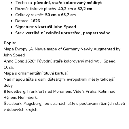
Technika:
původní, staře kolorovaný mědiryt
Rozměr tiskové plochy:
40,2 cm × 52,2 cm
Celkový rozměr:
50 cm × 65,7 cm
Datace:
1626
Signatura:
v kartuši John Speed
Stav:
vertikální zvlnění uprostřed, paspartováno
Popis:
Mapa Evropy „A. Newe mape of Germany Newly Augmented by
John Speed.
Anno Dom: 1626“ Původní, staře kolorovaný mědiryt, J. Speed,
1626.
Mapa s ornamentální titulní kartuší.
Nad mapou lišta s osmi důležitými evropskými městy tehdejší
doby
(Heidelberg, Frankfurt nad Mohanem, Vídeň, Praha, Kolín nad
Rýnem, Norimberk,
Štrasburk, Augsburg), po stranách lišty s postavami různých stavů
v dobových krojích.