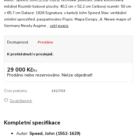
mědiryt Rozměr tiskové plochy: 40,2 cm × 52,2 cm Celkový rozměr: 50 cm
× 65,7 cm Datace: 1626 Signatura: v kartuši John Speed Stav: vertikální
zvlnění uprostřed, paspartováno Popis: Mapa Evropy „A. Newe mape of
Germany Newly Augme...
celý popis
Dostupnost
Prodáno
K prohlédnutí v prodejně.
29 000 Kč
/
ks
Prodáno nebo rezervováno. Nelze objednat!
Číslo produktu:
1027/03
Do oblíbených
Kompletní specifikace
Autor:
Speed, John (1552-1629)