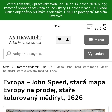
Vážení zákazníci, v pracovním týdnu od 10. do 14. srpna 2026 bude
kamenná prodejna otevřena pouze v úterý 11. srpna v čase 13-18 hod.
Online objednávky přijímám a odesílám. Děkuji za pochopení, Markéta
Lazarová.
0
ks
CZK
za
0 Kč
Menu
Vyhledat
Úvod
Staré mapy do roku 1860
Evropa – John Speed, stará mapa Evropy
na prodej, staře kolorovaný mědiryt, 1626
Evropa – John Speed, stará mapa
Evropy na prodej, staře
kolorovaný mědiryt, 1626