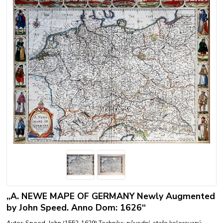
„A. NEWE MAPE OF GERMANY Newly Augmented
by John Speed. Anno Dom: 1626“
Autor: Speed, John (1552-1629) Technika: původní, staře kolorovaný