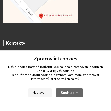
Kontakty
Zpracování cookies
Náš e-shop a partneři potřebují dle zákona o zpracování osobních
údajů (GDPR) Váš
souhlas
antikvariat.marketa.lazarova@gmail.com
s použitím souborů cookies, abychom Vám mohli zobrazovat
informace týkající se Vašich zájmů.
Souhlasím
Nastavení
© 2020 Antikvariát Markéta Lazarová
Vytvořeno na
Eshop-rychle.cz