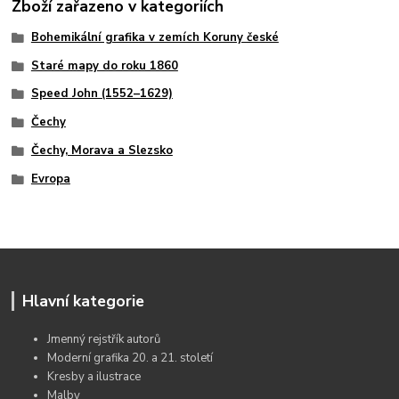
Zboží zařazeno v kategoriích
Bohemikální grafika v zemích Koruny české
Staré mapy do roku 1860
Speed John (1552–1629)
Čechy
Čechy, Morava a Slezsko
Evropa
Hlavní kategorie
Jmenný rejstřík autorů
Moderní grafika 20. a 21. století
Kresby a ilustrace
Malby