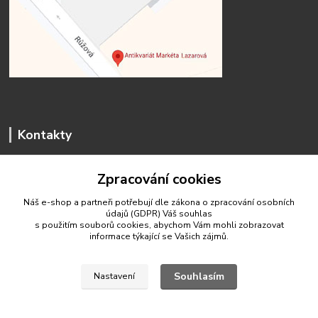
Kontakty
Zpracování cookies
Náš e-shop a partneři potřebují dle zákona o zpracování osobních
údajů (GDPR) Váš
souhlas
antikvariat.marketa.lazarova@gmail.com
s použitím souborů cookies, abychom Vám mohli zobrazovat
informace týkající se Vašich zájmů.
Souhlasím
Nastavení
© 2020 Antikvariát Markéta Lazarová
Vytvořeno na
Eshop-rychle.cz