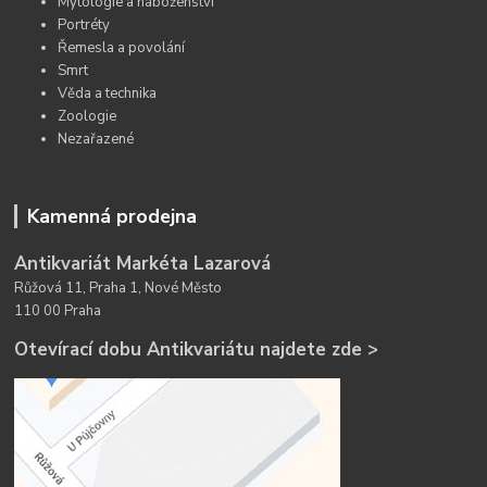
Mytologie a náboženství
Portréty
Řemesla a povolání
Smrt
Věda a technika
Zoologie
Nezařazené
Kamenná prodejna
Antikvariát Markéta Lazarová
Růžová 11, Praha 1, Nové Město
110 00 Praha
Otevírací dobu Antikvariátu najdete zde >