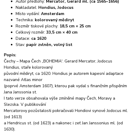
Autor předlohy:
Mercator, Gerard ml. (ca 1565–1656)
Nakladatel:
Hondius, Jodocus
Místo vydání:
Amsterdam
Technika:
kolorovaný mědiryt
Rozměr tiskové plochy:
18,5 cm × 25 cm
Celkový rozměr:
33,5 cm × 40 cm
Datace:
ca 1620
Stav:
papír zvlněn, volný list
Popis:
Čechy – Mapa Čech „BOHEMIA“. Gerard Mercator, Jodocus
Hondius, staře kolorovaný
původní mědiryt, ca 1620. Hondius je autorem kapesní adaptace
nazvané Atlas minor
(poprvé Amsterdam 1607), kterou pak vydal s finančním přispěním
Jana Janssonia st.
I tato verze obsahovala výše zmíněné mapy Čech, Moravy a
Slezska. V publikování
Mercatorovy pozůstalosti pokračovali Hondiovi synové Jodocus ml.
(od 1613)
a Hendricus st. (od 1623) a nakonec i zeť Jan Janssonius ml. (od
1630).