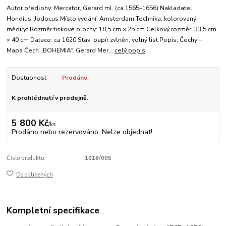
Autor předlohy: Mercator, Gerard ml. (ca 1565–1656) Nakladatel:
Hondius, Jodocus Místo vydání: Amsterdam Technika: kolorovaný
mědiryt Rozměr tiskové plochy: 18,5 cm × 25 cm Celkový rozměr: 33,5 cm
× 40 cm Datace: ca 1620 Stav: papír zvlněn, volný list Popis: Čechy –
Mapa Čech „BOHEMIA“. Gerard Mer...
celý popis
Dostupnost
Prodáno
K prohlédnutí v prodejně.
5 800 Kč
/
ks
Prodáno nebo rezervováno. Nelze objednat!
Číslo produktu:
1016/005
Do oblíbených
Kompletní specifikace