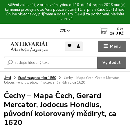
Vážení zákazníci, v pracovním týdnu od 10. do 14. srpna 2026 bude
kamenná prodejna otevřena pouze v úterý 11. srpna v čase 13-18 hod.
Online objednávky přijímám a odesílám. Děkuji za pochopení, Markéta
Lazarová.
0
ks
CZK
za
0 Kč
Menu
Vyhledat
Úvod
Staré mapy do roku 1860
Čechy – Mapa Čech, Gerard Mercator,
Jodocus Hondius, původní kolorovaný mědiryt, ca 1620
Čechy – Mapa Čech, Gerard
Mercator, Jodocus Hondius,
původní kolorovaný mědiryt, ca
1620