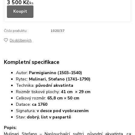
3 500 Kč
/
ks
Koupit
Číslo produktu:
1020/37
Do oblíbených
Kompletní specifikace
Autor:
Parmigianino (1503–1540)
Rytec:
Mulinari, Stefano (1741–1790)
Technika:
původní akvatinta
Rozměr tiskové plochy:
41 cm × 29 cm
Celkový rozměr:
65,8 cm × 50 cm
Datace:
ca 1760
Signatura:
v desce pod vyobrazením
Stav:
dobrý, list v paspartě
Popis:
Mulinari Stefano – Naslouchající světci, původní akvatinta, ca