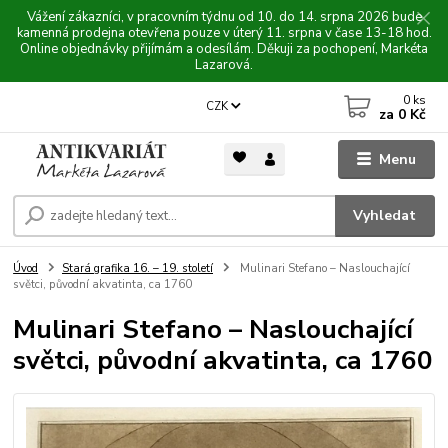
Vážení zákazníci, v pracovním týdnu od 10. do 14. srpna 2026 bude
kamenná prodejna otevřena pouze v úterý 11. srpna v čase 13-18 hod.
Online objednávky přijímám a odesílám. Děkuji za pochopení, Markéta
Lazarová.
0
ks
CZK
za
0 Kč
Menu
Vyhledat
Úvod
Stará grafika 16. – 19. století
Mulinari Stefano – Naslouchající
světci, původní akvatinta, ca 1760
Mulinari Stefano – Naslouchající
světci, původní akvatinta, ca 1760