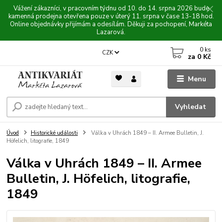
Vážení zákazníci, v pracovním týdnu od 10. do 14. srpna 2026 bude
kamenná prodejna otevřena pouze v úterý 11. srpna v čase 13-18 hod.
Online objednávky přijímám a odesílám. Děkuji za pochopení, Markéta
Lazarová.
0
ks
CZK
za
0 Kč
Menu
Vyhledat
Úvod
Historické události
Válka v Uhrách 1849 – II. Armee Bulletin, J.
Höfelich, litografie, 1849
Válka v Uhrách 1849 – II. Armee
Bulletin, J. Höfelich, litografie,
1849