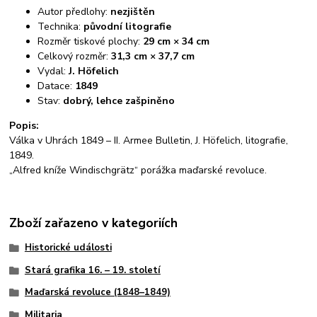
Autor předlohy:
nezjištěn
Technika:
původní litografie
Rozměr tiskové plochy:
29 cm × 34 cm
Celkový rozměr:
31,3 cm × 37,7 cm
Vydal:
J. Höfelich
Datace:
1849
Stav:
dobrý, lehce zašpiněno
Popis:
Válka v Uhrách 1849 – II. Armee Bulletin, J. Höfelich, litografie,
1849.
„Alfred kníže Windischgrätz“ porážka maďarské revoluce.
Zboží zařazeno v kategoriích
Historické události
Stará grafika 16. – 19. století
Maďarská revoluce (1848–1849)
Militaria