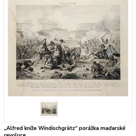
„Alfred kníže Windischgrätz“ porážka maďarské
revoluce