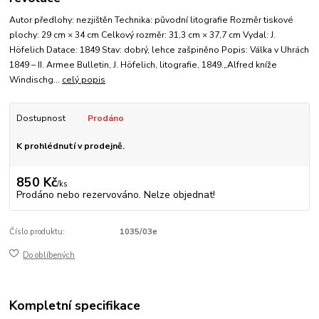
Autor předlohy: nezjištěn Technika: původní litografie Rozměr tiskové
plochy: 29 cm × 34 cm Celkový rozměr: 31,3 cm × 37,7 cm Vydal: J.
Höfelich Datace: 1849 Stav: dobrý, lehce zašpiněno Popis: Válka v Uhrách
1849 – II. Armee Bulletin, J. Höfelich, litografie, 1849.„Alfred kníže
Windischg...
celý popis
Dostupnost
Prodáno
K prohlédnutí v prodejně.
850 Kč
/
ks
Prodáno nebo rezervováno. Nelze objednat!
Číslo produktu:
1035/03e
Do oblíbených
Kompletní specifikace