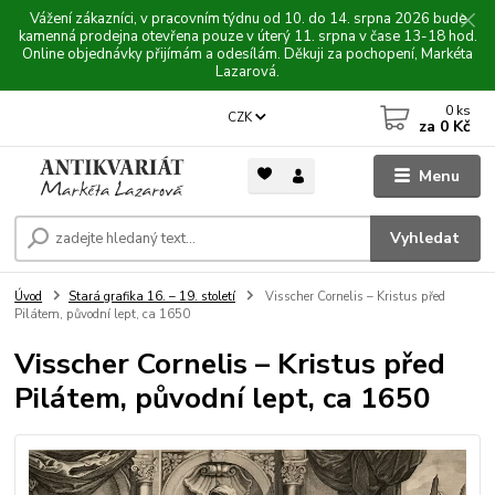
Vážení zákazníci, v pracovním týdnu od 10. do 14. srpna 2026 bude
kamenná prodejna otevřena pouze v úterý 11. srpna v čase 13-18 hod.
Online objednávky přijímám a odesílám. Děkuji za pochopení, Markéta
Lazarová.
0
ks
CZK
za
0 Kč
Menu
Vyhledat
Úvod
Stará grafika 16. – 19. století
Visscher Cornelis – Kristus před
Pilátem, původní lept, ca 1650
Visscher Cornelis – Kristus před
Pilátem, původní lept, ca 1650