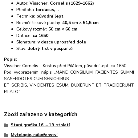
Autor:
Visscher, Cornelis (1629–1662)
Předloha:
Iordacus, I.
Technika:
původní lept
Rozměr tiskové plochy:
40,5 cm × 51,5 cm
Celkový rozměr:
50 cm × 66 cm
Datace:
ca 1650
Signatura:
v desce uprostřed dole
Stav:
dobrý, list v paspartě
Popis:
Visscher Cornelis – Kristus před Pilátem, původní lept, ca 1650.
Pod vyobrazením nápis „MANE CONSILIUM FACIENTES SUMMI
SASERDOTES CUM SENIORIBUS
ET SCRIBIS, VINCIENTES IESUM, DUXERUNT ET TRADIDERUNT
PILATO.“
Zboží zařazeno v kategoriích
Stará grafika 16. – 19. století
Mytologie, náboženství