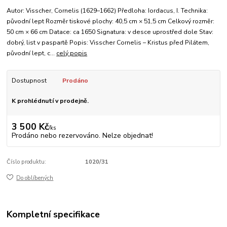
Autor: Visscher, Cornelis (1629–1662) Předloha: Iordacus, I. Technika:
původní lept Rozměr tiskové plochy: 40,5 cm × 51,5 cm Celkový rozměr:
50 cm × 66 cm Datace: ca 1650 Signatura: v desce uprostřed dole Stav:
dobrý, list v paspartě Popis: Visscher Cornelis – Kristus před Pilátem,
původní lept, c...
celý popis
Dostupnost
Prodáno
K prohlédnutí v prodejně.
3 500 Kč
/
ks
Prodáno nebo rezervováno. Nelze objednat!
Číslo produktu:
1020/31
Do oblíbených
Kompletní specifikace