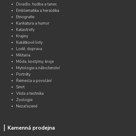
Divadlo, hudba a tanec
Emblematika a heraldika
Etnografie
Karikatura a humor
Katastrofy
Krajiny
Kukátkové listy
Lodě, doprava
Militaria
Móda, kostýmy, kroje
Mytologie a náboženství
Portréty
Řemesla a povolání
Smrt
Věda a technika
Zoologie
Nezařazené
Kamenná prodejna