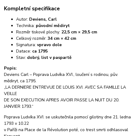
Kompletní specifikace
Autor:
Deviens, Carl
Technika:
původní mědiryt
Rozměr tiskové plochy:
22,5 cm × 29,5 cm
Celkový rozměr:
34 cm × 42 cm
Signatura:
vpravo dole
Datace:
ca 1795
Stav:
dobrý, list v paspartě
Popis:
Deviens Carl – Poprava Ludvíka XVI., loučení s rodinou, pův.
mědiryt, ca 1795.
„LA DERNIERE ENTREVUE DE LOUIS XVI. AVEC SA FAMILLE LA
VEILLE
DE SON EXECUTION APRES AVOIR PASSE LA NUIT DU 20.
JANVIER 1793.“
Poprava Ludvíka XVI. se uskutečnila pomocí gilotiny dne 21. ledna
1793 v 10.22
v Paříži na Place de la Révolution poté, co trest smrti odhlasoval