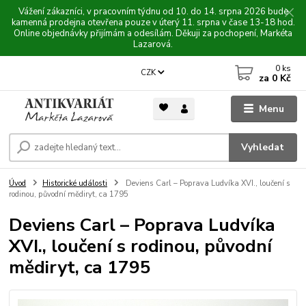
Vážení zákazníci, v pracovním týdnu od 10. do 14. srpna 2026 bude
kamenná prodejna otevřena pouze v úterý 11. srpna v čase 13-18 hod.
Online objednávky přijímám a odesílám. Děkuji za pochopení, Markéta
Lazarová.
0
ks
CZK
za
0 Kč
Menu
Vyhledat
Úvod
Historické události
Deviens Carl – Poprava Ludvíka XVI., loučení s
rodinou, původní mědiryt, ca 1795
Deviens Carl – Poprava Ludvíka
XVI., loučení s rodinou, původní
mědiryt, ca 1795