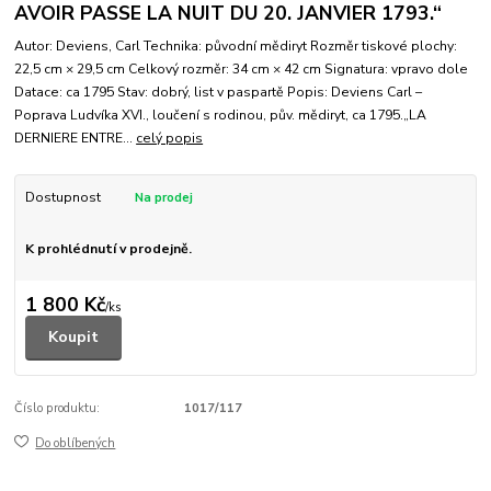
AVOIR PASSE LA NUIT DU 20. JANVIER 1793.“
Autor: Deviens, Carl Technika: původní mědiryt Rozměr tiskové plochy:
22,5 cm × 29,5 cm Celkový rozměr: 34 cm × 42 cm Signatura: vpravo dole
Datace: ca 1795 Stav: dobrý, list v paspartě Popis: Deviens Carl –
Poprava Ludvíka XVI., loučení s rodinou, pův. mědiryt, ca 1795.„LA
DERNIERE ENTRE...
celý popis
Dostupnost
K prohlédnutí v prodejně.
1 800 Kč
/
ks
Koupit
Číslo produktu:
1017/117
Do oblíbených