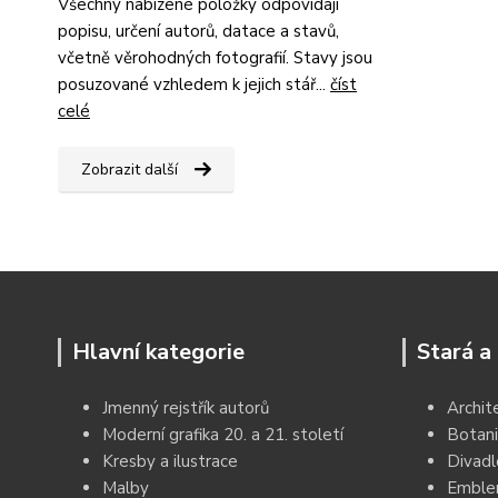
Všechny nabízené položky odpovídají
popisu, určení autorů, datace a stavů,
včetně věrohodných fotografií. Stavy jsou
posuzované vzhledem k jejich stář...
číst
celé
Zobrazit další
Hlavní kategorie
Stará a 
Jmenný rejstřík autorů
Archit
Moderní grafika 20. a 21. století
Botani
Kresby a ilustrace
Divadl
Malby
Emblem