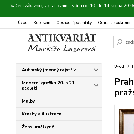
Vážení zákazníci, v pracovním týdnu od 10. do 14. srpna 202
Úvod
Kdo jsem
Obchodní podmínky
Ochrana soukromí
Úvod
H
Autorský jmenný rejstřík
Prah
Moderní grafika 20. a 21.
století
praž
Malby
Kresby a ilustrace
Ženy umělkyně