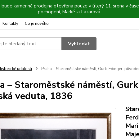
6 bude kamenná prodejna otevřena pouze v úterý 11. srpna v čase
pochopení, Markéta Lazarová.
Kontakty
Co je nového
Vyhledat
istorické události
Praha – Staroměstské náměstí, Gurk, Edinger, původní 
a – Staroměstské náměstí, Gurk, 
ská veduta, 1836
Star
Ferd
Mari
Maje