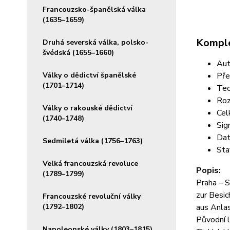
Francouzsko-španělská válka
(1635–1659)
Komple
Druhá severská válka, polsko-
švédská (1655–1660)
Aut
Války o dědictví španělské
Pře
(1701–1714)
Tec
Roz
Války o rakouské dědictví
Cel
(1740–1748)
Sig
Dat
Sedmiletá válka (1756–1763)
Sta
Velká francouzská revoluce
Popis:
(1789–1799)
Praha – S
zur Besic
Francouzské revoluční války
(1792–1802)
aus Anlas
Původní l
Napoleonské války (1803–1815)