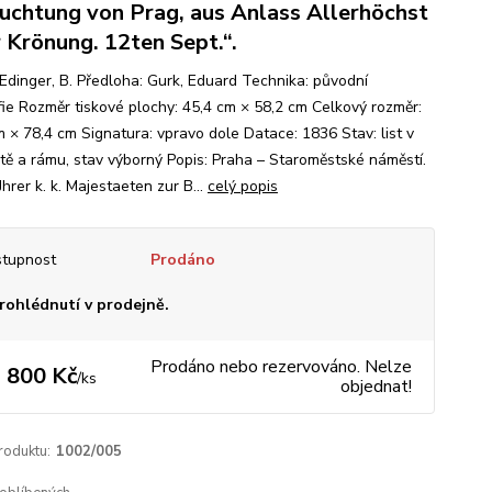
uchtung von Prag, aus Anlass Allerhöchst
r Krönung. 12ten Sept.“.
 Edinger, B. Předloha: Gurk, Eduard Technika: původní
afie Rozměr tiskové plochy: 45,4 cm × 58,2 cm Celkový rozměr:
m × 78,4 cm Signatura: vpravo dole Datace: 1836 Stav: list v
tě a rámu, stav výborný Popis: Praha – Staroměstské náměstí.
Jhrer k. k. Majestaeten zur B...
celý popis
tupnost
Prodáno
rohlédnutí v prodejně.
Prodáno nebo rezervováno. Nelze
 800 Kč
/
ks
objednat!
roduktu:
1002/005