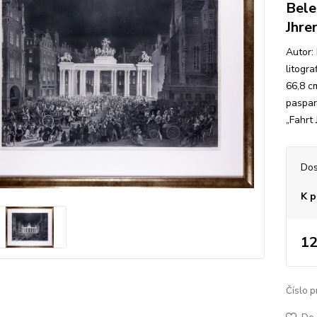
Bele
Jhre
Autor:
litogr
66,8 c
paspar
„Fahrt 
Dos
K p
12
Číslo p