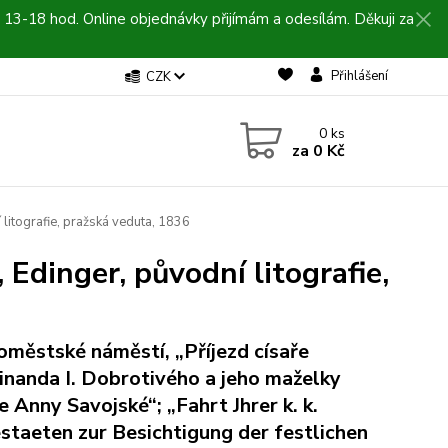
 13-18 hod. Online objednávky přijímám a odesílám. Děkuji za
Přihlášení
CZK
0
ks
za
0 Kč
litografie, pražská veduta, 1836
Edinger, původní litografie,
oměstské náměstí, „Příjezd císaře
inanda I. Dobrotivého a jeho maželky
e Anny Savojské“; „Fahrt Jhrer k. k.
staeten zur Besichtigung der festlichen