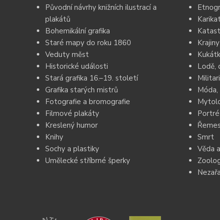
Původní návrhy knižních ilustrací a
Etnogr
plakátů
Karika
Bohemikální grafika
Katast
Staré mapy do roku 1860
Krajiny
Veduty měst
Kukátk
Historické události
Lodě, 
Stará grafika 16.–19. století
Militar
Grafika starých mistrů
Móda, 
Fotografie a bromografie
Mytolo
Filmové plakáty
Portré
Kreslený humor
Řemesl
Knihy
Smrt
Sochy a plastiky
Věda a
Umělecké stříbrné šperky
Zoolog
Nezař