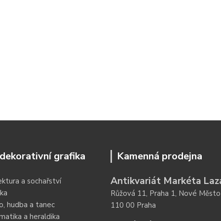
dekorativní grafika
Kamenná prodejna
Antikvariát Markéta Laz
ektura a sochařství
ka
Růžová 11, Praha 1, Nové Město
o, hudba a tanec
110 00 Praha
atika a heraldika