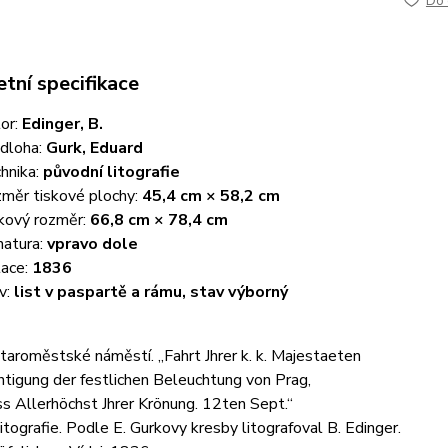
Do 
tní specifikace
or:
Edinger, B.
dloha:
Gurk, Eduard
hnika:
původní litografie
měr tiskové plochy:
45,4 cm × 58,2 cm
kový rozměr:
66,8 cm × 78,4 cm
natura:
vpravo dole
ace:
1836
v:
list v paspartě a rámu, stav výborný
taroměstské náměstí. „Fahrt Jhrer k. k. Majestaeten
htigung der festlichen Beleuchtung von Prag,
s Allerhöchst Jhrer Krönung. 12ten Sept.“
itografie. Podle E. Gurkovy kresby litografoval B. Edinger.