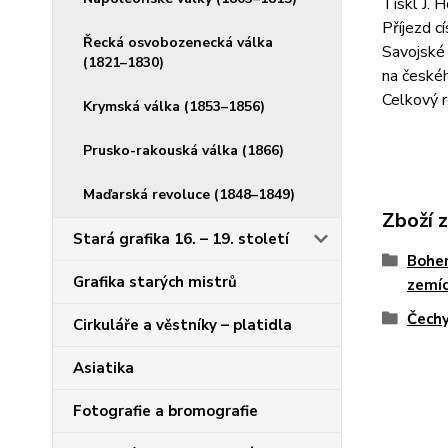
Tiskl J. 
Příjezd c
Řecká osvobozenecká válka
Savojské 
(1821–1830)
na českéh
Celkový 
Krymská válka (1853–1856)
Prusko-rakouská válka (1866)
Maďarská revoluce (1848–1849)
Zboží 
Stará grafika 16. – 19. století
Bohem
Grafika starých mistrů
zemíc
Čech
Cirkuláře a věstníky – platidla
Asiatika
Fotografie a bromografie