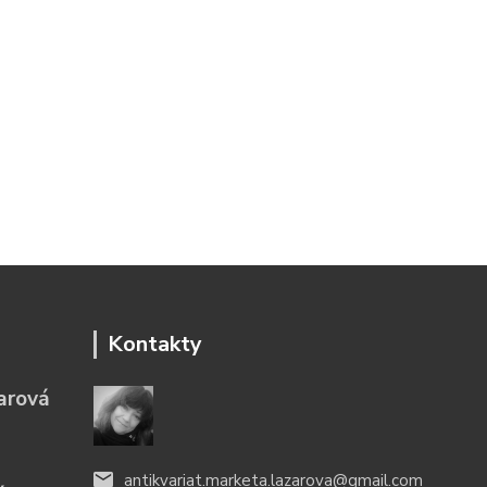
Kontakty
arová
antikvariat.marketa.lazarova@gmail.com