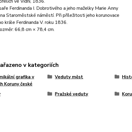
Höfelich ve Vídni, 1836.
ísaře Ferdinanda I. Dobrotivého a jeho maželky Marie Anny
na Staroměstské náměstí. Při příležitosti jeho korunovace
o krále Ferdinanda V. roku 1836.
rozměr: 66,8 cm × 78,4 cm.
zařazeno v kategoriích
ikální grafika v
Veduty měst
Hist
h Koruny české
y
Pražské veduty
Koru