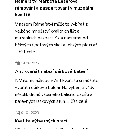
Rámařství Markéta Lazarová –
rámování a paspartování v muzeální
kvalitě.
V našem Rámařství můžete vybírat z
velkého množství kvalitních lišt a
muzeálních paspart. Skla nabízíme od
běžných floatových skel a lehkých plexi až
...
číst celé
14.06.2025
Antikvariát nabízí dárkové balení.
K Vašemu nákupu v Antikvariátu si můžete
vybrat i dárkové balení. Na výběr je vždy
několik druhů vkusného balicího papíru a
barevných látkových stuh. ...
číst celé
01.01.2023
Kvalita výtvarných prací