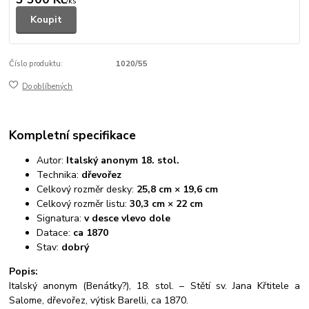
/
ks
Koupit
Číslo produktu:
1020/55
Do oblíbených
Kompletní specifikace
Autor:
Italský anonym 18. stol.
Technika:
dřevořez
Celkový rozměr desky:
25,8 cm × 19,6 cm
Celkový rozměr listu:
30,3 cm × 22 cm
Signatura:
v desce vlevo dole
Datace:
ca 1870
Stav:
dobrý
Popis:
Italský anonym (Benátky?), 18. stol. – Stětí sv. Jana Křtitele a
Salome, dřevořez, výtisk Barelli, ca 1870.