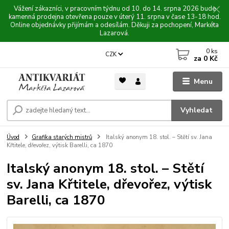
Vážení zákazníci, v pracovním týdnu od 10. do 14. srpna 2026 bude
kamenná prodejna otevřena pouze v úterý 11. srpna v čase 13-18 hod.
Online objednávky přijímám a odesílám. Děkuji za pochopení, Markéta
Lazarová.
0
ks
CZK
za
0 Kč
Menu
Vyhledat
Úvod
Grafika starých mistrů
Italský anonym 18. stol. – Stětí sv. Jana
Křtitele, dřevořez, výtisk Barelli, ca 1870
Italský anonym 18. stol. – Stětí
sv. Jana Křtitele, dřevořez, výtisk
Barelli, ca 1870