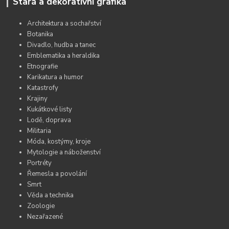
Stará a dekorativní grafika
Architektura a sochařství
Botanika
Divadlo, hudba a tanec
Emblematika a heraldika
Etnografie
Karikatura a humor
Katastrofy
Krajiny
Kukátkové listy
Lodě, doprava
Militaria
Móda, kostýmy, kroje
Mytologie a náboženství
Portréty
Řemesla a povolání
Smrt
Věda a technika
Zoologie
Nezařazené