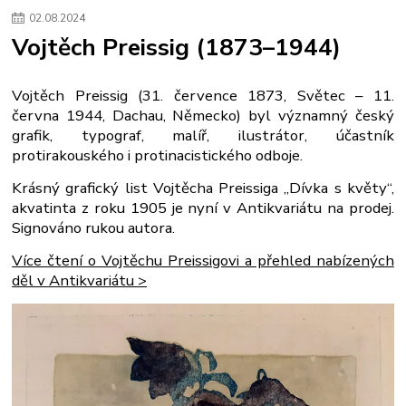
02
.
08
.
2024
Vojtěch Preissig (1873–1944)
Vojtěch Preissig (31. července 1873, Světec – 11.
června 1944, Dachau, Německo) byl významný český
grafik, typograf, malíř, ilustrátor, účastník
protirakouského i protinacistického odboje.
Krásný grafický list Vojtěcha Preissiga „Dívka s květy“,
akvatinta z roku 1905 je nyní v Antikvariátu na prodej.
Signováno rukou autora.
Více čtení o Vojtěchu Preissigovi a přehled nabízených
děl v Antikvariátu >