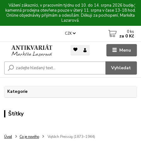
Vážení zákazníci, v pracovním týdnu od 10. do 14. srpna 2026 bude
kamenná prodejna otevřena pouze v úterý 11. srpna v čase 13-18 hod.
Online objednávky přijímám a odesílám. Děkuji za pochopení, Markéta
Lazarová.
0
ks
CZK
za
0 Kč
Menu
Vyhledat
Kategorie
Štítky
Úvod
Co je nového
Vojtěch Preissig (1873–1944)