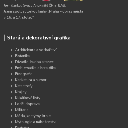
Jsem členkou Svazu Antikvářů ČR a
ILAB.
Jsem spoluautorkou knihy „Praha – obraz města
v 16. a 17. století.“
Stará a dekorativní grafika
Architektura a sochařství
Botanika
Divadlo, hudba a tanec
Emblematika a heraldika
Etnografie
Karikatura a humor
Katastrofy
Krajiny
Kukátkové listy
Lodě, doprava
Militaria
Móda, kostýmy, kroje
Mytologie a náboženství
Portréty