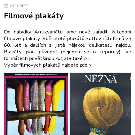
16
.
10
.
2022
Filmové plakáty
Do nabídky Antikvariátu jsme nově zařadili kategorii
filmové plakáty. Sběratelé plakátů kultovních filmů ze
60. let a dalších si jistě nějakou delikatesu najdou.
Plakáty jsou původní (nejedná se o reprinty), ve
formátech povětšinou A3, ale také A1.
Výběr filmových plákátů najdete zde >