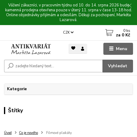
Vážení zákazníci, v pracovním týdnu od 10. do 14. srpna 2026 bude
kamenná prodejna otevřena pouze v úterý 11. srpna v čase 13-18 hod.
Online objednávky přijímám a odesílám. Děkuji za pochopení, Markéta
Lazarová.
0
ks
CZK
za
0 Kč
Menu
Vyhledat
Kategorie
Štítky
Úvod
Co je nového
Filmové plakáty