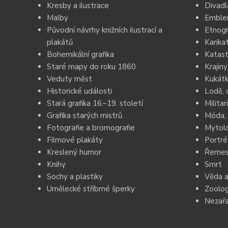
Kresby a ilustrace
Divadl
Malby
Emblem
Původní návrhy knižních ilustrací a
Etnogr
plakátů
Karika
Bohemikální grafika
Katast
Staré mapy do roku 1860
Krajiny
Veduty měst
Kukátk
Historické události
Lodě, 
Stará grafika 16.–19. století
Militar
Grafika starých mistrů
Móda, 
Fotografie a bromografie
Mytolo
Filmové plakáty
Portré
Kreslený humor
Řemesl
Knihy
Smrt
Sochy a plastiky
Věda a
Umělecké stříbrné šperky
Zoolog
Nezař