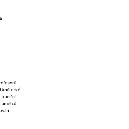
46
profesorů
em Umělecké
 tradiční
ch umělců
nován