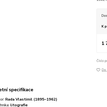
Dos
K p
1 
Číslo p
Do 
tní specifikace
or:
Rada Vlastimil (1895–1962)
hnika:
litografie