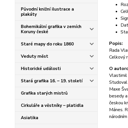
Roz
Původní knižní ilustrace a
Cel
plakáty
Sig
Dat
Bohemikální grafika v zemích
Koruny české
Sta
Popis:
Staré mapy do roku 1860
Rada Vlas
Veduty měst
Celkový 
O autoro
Historické události
Vlastimil
Stará grafika 16. – 19. století
Studoval
Maxe Šva
Grafika starých mistrů
besedy a 
českou k
Cirkuláře a věstníky – platidla
Mánes. R
národním
Asiatika