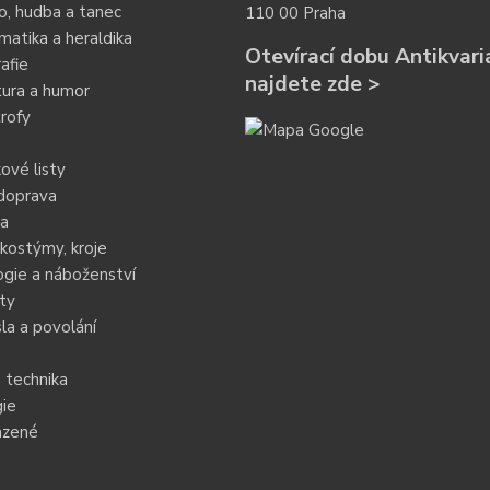
o, hudba a tanec
110 00 Praha
atika a heraldika
Otevírací dobu Antikvari
afie
najdete zde >
tura a humor
rofy
ové listy
doprava
ia
kostýmy, kroje
gie a náboženství
ty
a a povolání
 technika
ie
azené