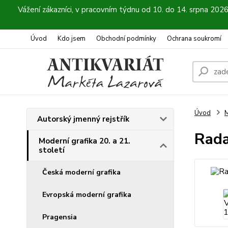
Vážení zákazníci, v pracovním týdnu od 10. do 14. srpna 202
Úvod
Kdo jsem
Obchodní podmínky
Ochrana soukromí
Úvod
M
Autorský jmenný rejstřík
Rada
Moderní grafika 20. a 21.
století
Česká moderní grafika
Evropská moderní grafika
Pragensia