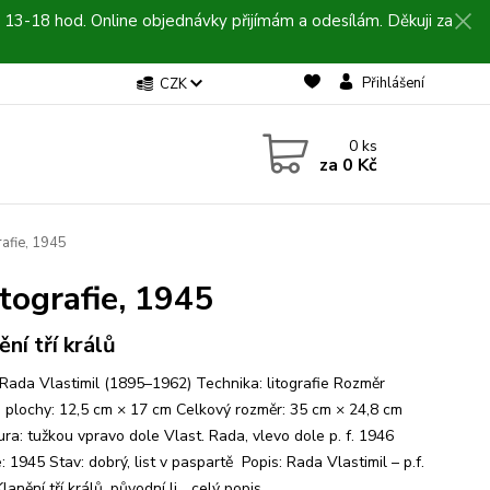
 13-18 hod. Online objednávky přijímám a odesílám. Děkuji za
Přihlášení
CZK
0
ks
za
0 Kč
rafie, 1945
itografie, 1945
ění tří králů
 Rada Vlastimil (1895–1962) Technika: litografie Rozměr
é plochy: 12,5 cm × 17 cm Celkový rozměr: 35 cm × 24,8 cm
ura: tužkou vpravo dole Vlast. Rada, vlevo dole p. f. 1946
 1945 Stav: dobrý, list v paspartě Popis: Rada Vlastimil – p.f.
lanění tří králů, původní li...
celý popis