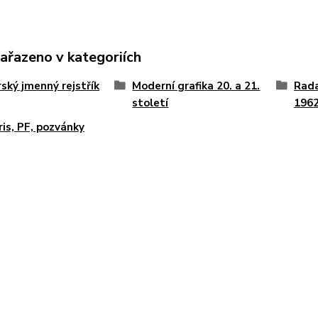
zařazeno v kategoriích
ský jmenný rejstřík
Moderní grafika 20. a 21.
Rada
století
1962
bris, PF, pozvánky