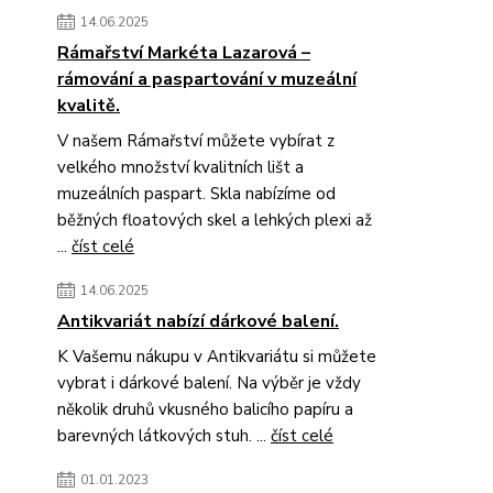
14.06.2025
Rámařství Markéta Lazarová –
rámování a paspartování v muzeální
kvalitě.
V našem Rámařství můžete vybírat z
velkého množství kvalitních lišt a
muzeálních paspart. Skla nabízíme od
běžných floatových skel a lehkých plexi až
...
číst celé
14.06.2025
Antikvariát nabízí dárkové balení.
K Vašemu nákupu v Antikvariátu si můžete
vybrat i dárkové balení. Na výběr je vždy
několik druhů vkusného balicího papíru a
barevných látkových stuh. ...
číst celé
01.01.2023