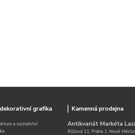
dekorativní grafika
Kamenná prodejna
Antikvariát Markéta Laz
ektura a sochařství
ka
Růžová 11, Praha 1, Nové Město