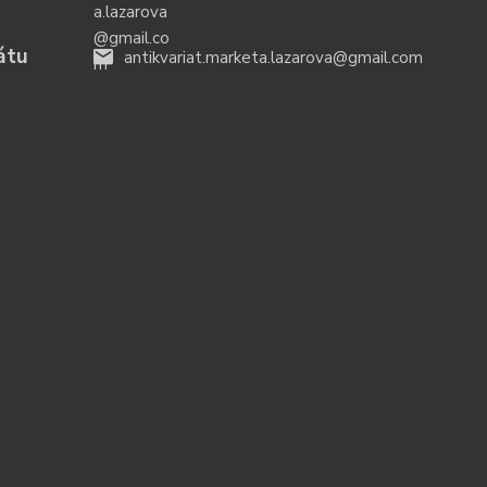
átu
antikvariat.marketa.lazarova@gmail.com