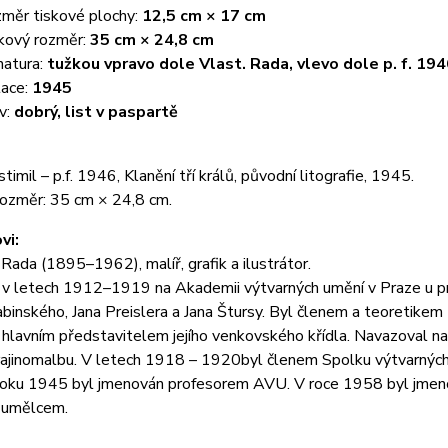
měr tiskové plochy:
12,5 cm × 17 cm
kový rozměr:
35 cm × 24,8 cm
natura:
tužkou vpravo dole Vlast. Rada, vlevo dole p. f. 19
ace:
1945
v:
dobrý, list v paspartě
timil – p.f. 1946, Klanění tří králů, původní litografie, 1945.
rozměr: 35 cm × 24,8 cm.
vi:
 Rada (1895–1962), malíř, grafik a ilustrátor.
 v letech 1912–1919 na Akademii výtvarných umění v Praze u 
binského, Jana Preislera a Jana Štursy. Byl členem a teoretik
hlavním představitelem jejího venkovského křídla. Navazoval na
rajinomalbu. V letech 1918 – 1920byl členem Spolku výtvarný
oku 1945 byl jmenován profesorem AVU. V roce 1958 byl jme
 umělcem.