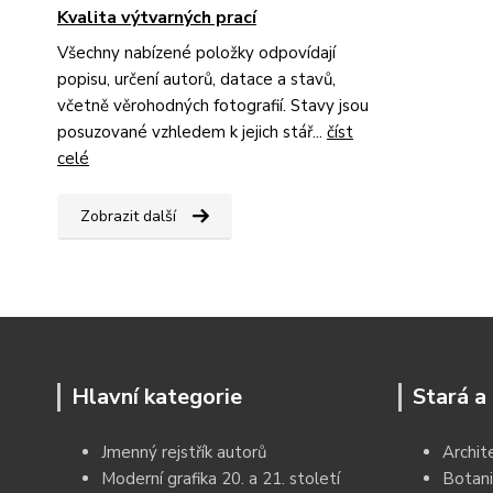
Kvalita výtvarných prací
Všechny nabízené položky odpovídají
popisu, určení autorů, datace a stavů,
včetně věrohodných fotografií. Stavy jsou
posuzované vzhledem k jejich stář...
číst
celé
Zobrazit další
Hlavní kategorie
Stará a 
Jmenný rejstřík autorů
Archit
Moderní grafika 20. a 21. století
Botani