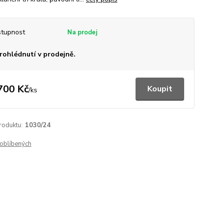
tupnost
rohlédnutí v prodejně.
700 Kč
Koupit
/
ks
roduktu:
1030/24
oblíbených