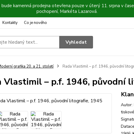
6 bude kamenná prodejna otevřena pouze v úterý 11. srpna v čase
pochopení, Markéta Lazarová.
Kontakty
Co je nového
Vyhledat
oderní grafika 20. a 21. století
Rada Vlastimil – p.f. 1946, původní litog
 Vlastimil – p.f. 1946, původní l
Klan
Autor:
tiskov
Signat
Datace:
1946, K