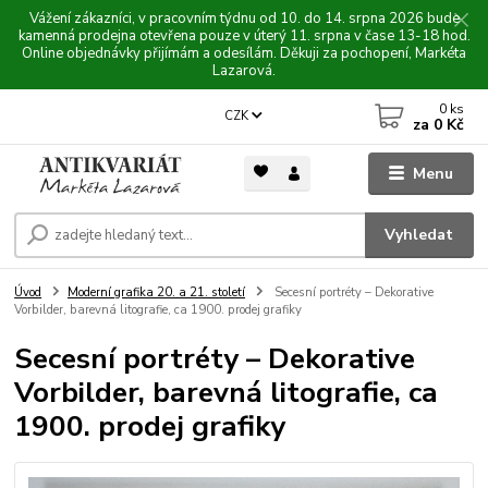
Vážení zákazníci, v pracovním týdnu od 10. do 14. srpna 2026 bude
kamenná prodejna otevřena pouze v úterý 11. srpna v čase 13-18 hod.
Online objednávky přijímám a odesílám. Děkuji za pochopení, Markéta
Lazarová.
0
ks
CZK
za
0 Kč
Menu
Vyhledat
Úvod
Moderní grafika 20. a 21. století
Secesní portréty – Dekorative
Vorbilder, barevná litografie, ca 1900. prodej grafiky
Secesní portréty – Dekorative
Vorbilder, barevná litografie, ca
1900. prodej grafiky