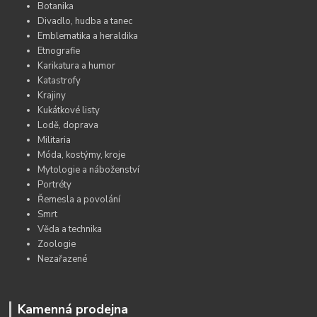
Botanika
Divadlo, hudba a tanec
Emblematika a heraldika
Etnografie
Karikatura a humor
Katastrofy
Krajiny
Kukátkové listy
Lodě, doprava
Militaria
Móda, kostýmy, kroje
Mytologie a náboženství
Portréty
Řemesla a povolání
Smrt
Věda a technika
Zoologie
Nezařazené
Kamenná prodejna