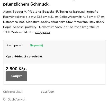
pflanzlichem Schmuck.
Autor: Seeger M. Předloha: Beauclair R. Technika: barevná litografie
Rozměr tiskové plochy: 23,5 cm × 31 cm Celkový rozměr: 41,5 cm × 47 cm
Datace: ca 1900 Signatura: pod vyobrazením Stav: rámováno, stav dobrý
Popis: Secesní portréty – Dekorative Vorbilder, barevná litografie, ca
1900.Moderne Meda...
celý popis
Dostupnost
K prohlédnutí v prodejně.
2 800 Kč
/
ks
Koupit
Číslo produktu:
1015/050
Do oblíbených