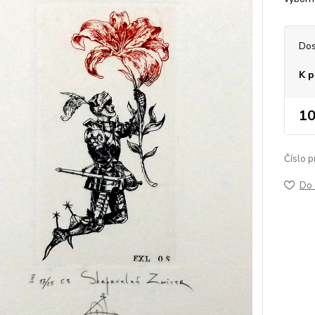
Dos
K p
10
Číslo p
Do 