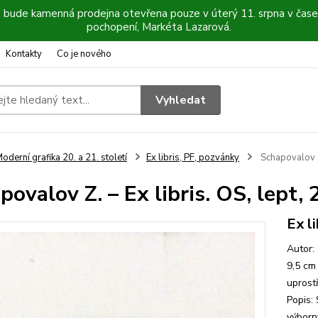
6 bude kamenná prodejna otevřena pouze v úterý 11. srpna v čase
pochopení, Markéta Lazarová.
Kontakty
Co je nového
Vyhledat
oderní grafika 20. a 21. století
Ex libris, PF, pozvánky
Schapovalov Z.
povalov Z. – Ex libris. OS, lept,
Ex li
Autor:
9,5 cm
uprost
Popis: 
výborný