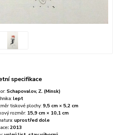
tní specifikace
or:
Schapovalov, Z. (Minsk)
hnika:
lept
měr tiskové plochy:
9,5 cm × 5,2 cm
kový rozměr:
15,9 cm × 10,1 cm
natura:
uprostřed dole
ace
: 2013
v:
volný list, stav výborný