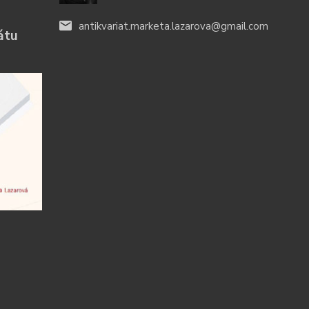
antikvariat.marketa.lazarova@gmail.com
átu