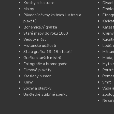
Kresby a ilustrace
Divadl
Malby
Emblem
Původní návrhy knižních ilustrací a
Etnogr
plakátů
Karika
Bohemikální grafika
Katast
Staré mapy do roku 1860
Krajiny
Veduty měst
Kukátk
Historické události
Lodě, 
Stará grafika 16.–19. století
Militar
Grafika starých mistrů
Móda, 
Fotografie a bromografie
Mytolo
Filmové plakáty
Portré
Kreslený humor
Řemesl
Knihy
Smrt
Sochy a plastiky
Věda a
Umělecké stříbrné šperky
Zoolog
Nezař