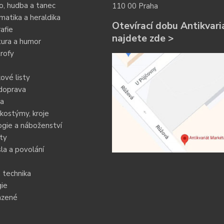
o, hudba a tanec
110 00 Praha
atika a heraldika
Otevírací dobu Antikvari
afie
najdete zde >
tura a humor
rofy
ové listy
doprava
ia
kostýmy, kroje
gie a náboženství
ty
a a povolání
 technika
ie
azené