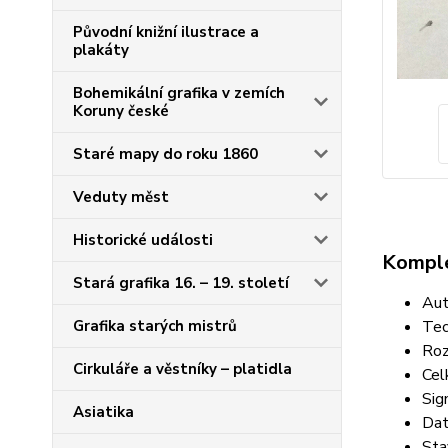
Původní knižní ilustrace a
plakáty
Bohemikální grafika v zemích
Koruny české
Staré mapy do roku 1860
Veduty měst
Historické události
Komple
Stará grafika 16. – 19. století
Aut
Tec
Grafika starých mistrů
Roz
Cirkuláře a věstníky – platidla
Cel
Sig
Asiatika
Dat
Sta