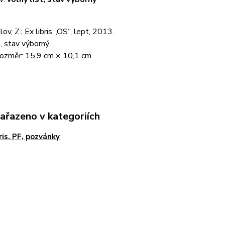
ov, Z.; Ex libris „OS“, lept, 2013.
t, stav výborný.
rozměr: 15,9 cm × 10,1 cm.
zařazeno v kategoriích
bris, PF, pozvánky