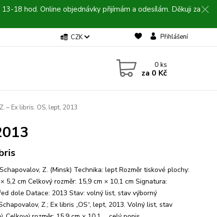
 13-18 hod. Online objednávky přijímám a odesílám. Děkuji za
Přihlášení
CZK
0
ks
za
0 Kč
 – Ex libris. OS, lept, 2013
 2013
bris
 Schapovalov, Z. (Minsk) Technika: lept Rozměr tiskové plochy:
 × 5,2 cm Celkový rozměr: 15,9 cm × 10,1 cm Signatura:
řed dole Datace: 2013 Stav: volný list, stav výborný
Schapovalov, Z.; Ex libris „OS“, lept, 2013. Volný list, stav
. Celkový rozměr: 15,9 cm × 10,1 ...
celý popis