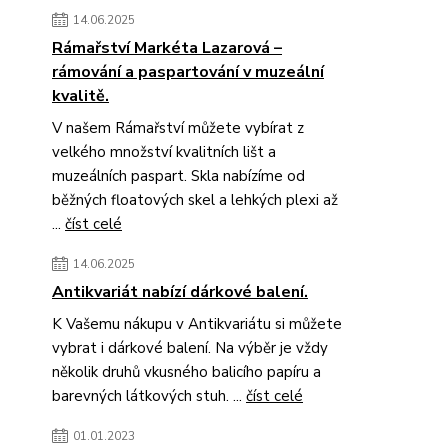
14.06.2025
Rámařství Markéta Lazarová –
rámování a paspartování v muzeální
kvalitě.
V našem Rámařství můžete vybírat z
velkého množství kvalitních lišt a
muzeálních paspart. Skla nabízíme od
běžných floatových skel a lehkých plexi až
...
číst celé
14.06.2025
Antikvariát nabízí dárkové balení.
K Vašemu nákupu v Antikvariátu si můžete
vybrat i dárkové balení. Na výběr je vždy
několik druhů vkusného balicího papíru a
barevných látkových stuh. ...
číst celé
01.01.2023