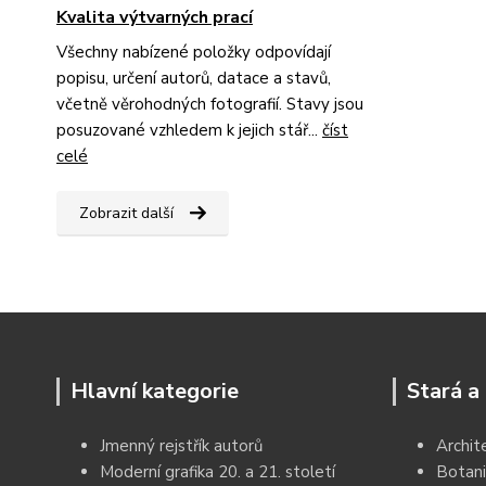
Kvalita výtvarných prací
Všechny nabízené položky odpovídají
popisu, určení autorů, datace a stavů,
včetně věrohodných fotografií. Stavy jsou
posuzované vzhledem k jejich stář...
číst
celé
Zobrazit další
Hlavní kategorie
Stará a 
Jmenný rejstřík autorů
Archit
Moderní grafika 20. a 21. století
Botani