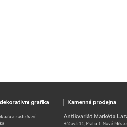
dekorativní grafika
Kamenná prodejna
Antikvariát Markéta Laz
ektura a sochařství
ka
Růžová 11, Praha 1, Nové Město