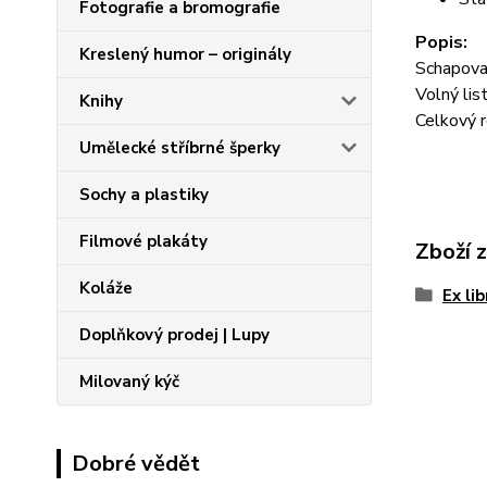
Fotografie a bromografie
Popis:
Kreslený humor – originály
Schapoval
Volný lis
Knihy
Celkový 
Umělecké stříbrné šperky
Sochy a plastiky
Filmové plakáty
Zboží 
Koláže
Ex li
Doplňkový prodej | Lupy
Milovaný kýč
Dobré vědět