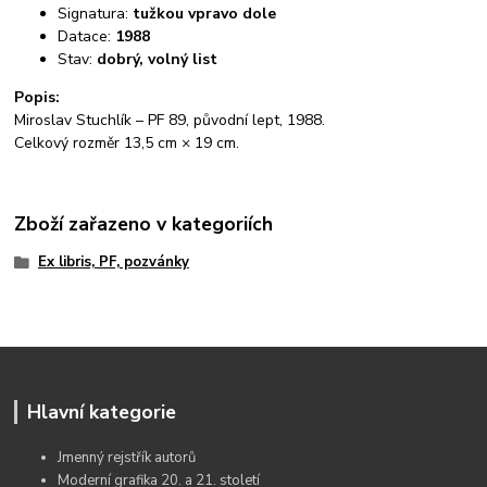
Signatura:
tužkou vpravo dole
Datace:
1988
Stav:
dobrý, volný list
Popis:
Miroslav Stuchlík – PF 89, původní lept, 1988.
Celkový rozměr 13,5 cm × 19 cm.
Zboží zařazeno v kategoriích
Ex libris, PF, pozvánky
Hlavní kategorie
Jmenný rejstřík autorů
Moderní grafika 20. a 21. století