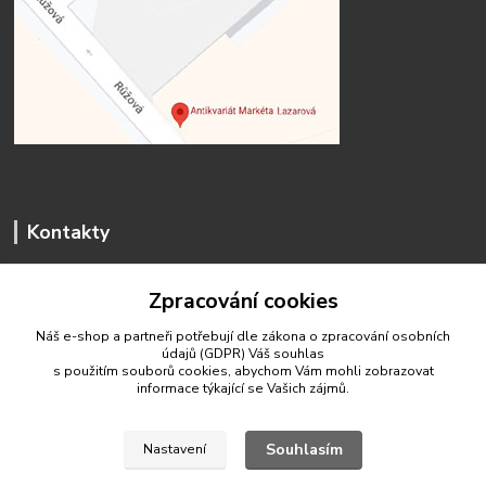
Kontakty
Zpracování cookies
Náš e-shop a partneři potřebují dle zákona o zpracování osobních
údajů (GDPR) Váš
souhlas
antikvariat.marketa.lazarova@gmail.com
s použitím souborů cookies, abychom Vám mohli zobrazovat
informace týkající se Vašich zájmů.
Souhlasím
Nastavení
© 2020 Antikvariát Markéta Lazarová