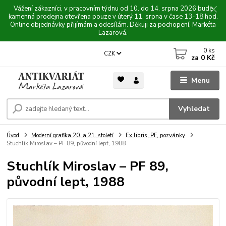
Vážení zákazníci, v pracovním týdnu od 10. do 14. srpna 2026 bude
kamenná prodejna otevřena pouze v úterý 11. srpna v čase 13-18 hod.
Online objednávky přijímám a odesílám. Děkuji za pochopení, Markéta
Lazarová.
0
ks
CZK
za
0 Kč
Menu
Vyhledat
Úvod
Moderní grafika 20. a 21. století
Ex libris, PF, pozvánky
Stuchlík Miroslav – PF 89, původní lept, 1988
Stuchlík Miroslav – PF 89,
původní lept, 1988