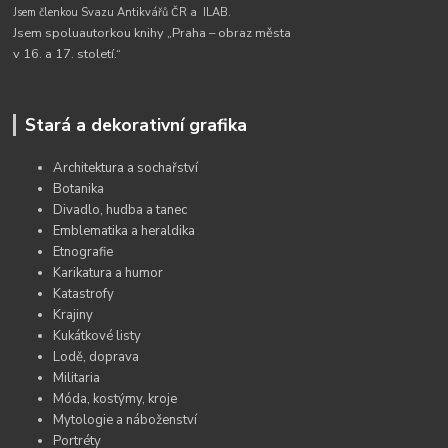
Jsem členkou Svazu Antikvářů ČR a
ILAB.
Jsem spoluautorkou knihy „Praha – obraz města
v 16. a 17. století.“
Stará a dekorativní grafika
Architektura a sochařství
Botanika
Divadlo, hudba a tanec
Emblematika a heraldika
Etnografie
Karikatura a humor
Katastrofy
Krajiny
Kukátkové listy
Lodě, doprava
Militaria
Móda, kostýmy, kroje
Mytologie a náboženství
Portréty