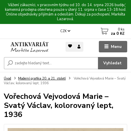
Vážení zákazníci, v pracovním týdnu od 10. do 14. srpna 2026 bude
kamenná prodejna otevřena pouze v úterý 11. srpna v čase 13-18 hod.
Online objednávky přijímám a odesílám. Děkuji za pochopení, Markéta
Lazarová.
0
ks
CZK
za
0 Kč
Menu
Vyhledat
Úvod
Moderní grafika 20. a 21. století
Vořechová Vejvodová Marie – Svatý
Václav, kolorovaný lept, 1936
Vořechová Vejvodová Marie –
Svatý Václav, kolorovaný lept,
1936