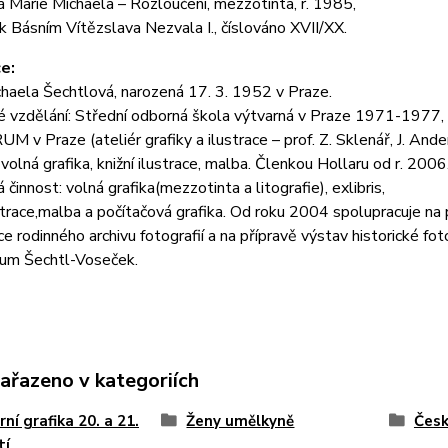
 Marie Michaela – Rozloučení, mezzotinta, r. 1985,
 k Básním Vítězslava Nezvala I., číslováno XVII/XX.
e:
chaela Šechtlová
, narozená 17. 3. 1952 v Praze.
 vzdělání: Střední odborná škola výtvarná v Praze 1971-1977,
v Praze (ateliér grafiky a ilustrace – prof. Z. Sklenář, J. Ande
) volná grafika, knižní ilustrace, malba. Členkou Hollaru od r. 2006
činnost: volná grafika(mezzotinta a litografie), exlibris,
ustrace,malba a počítačová grafika. Od roku 2004 spolupracuje na
ace rodinného archivu fotografií a na přípravě výstav historické fo
um Šechtl-Voseček.
zařazeno v kategoriích
ní grafika 20. a 21.
Ženy umělkyně
Česk
tí