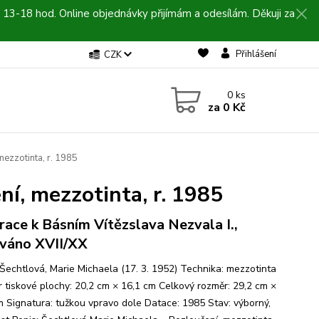
 13-18 hod. Online objednávky přijímám a odesílám. Děkuji za
Přihlášení
CZK
0
ks
za
0 Kč
mezzotinta, r. 1985
í, mezzotinta, r. 1985
trace k Básním Vítězslava Nezvala I.,
ováno XVII/XX
 Šechtlová, Marie Michaela (17. 3. 1952) Technika: mezzotinta
 tiskové plochy: 20,2 cm × 16,1 cm Celkový rozměr: 29,2 cm ×
m Signatura: tužkou vpravo dole Datace: 1985 Stav: výborný,