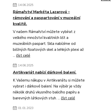
14.06.2025
Rámařství Markéta Lazarová –
rámování a paspartování v muzeální
kvalitě.
V našem Rámařství můžete vybírat z
velkého množství kvalitních lišt a
muzeálních paspart. Skla nabízíme od
běžných floatových skel a lehkých plexi až
...
číst celé
14.06.2025
Antikvariát nabízí dárkové balení.
K Vašemu nákupu v Antikvariátu si můžete
vybrat i dárkové balení. Na výběr je vždy
několik druhů vkusného balicího papíru a
barevných látkových stuh. ...
číst celé
01.01.2023