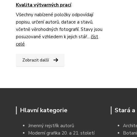
Kvalita výtvarných prací
Všechny nabízené položky odpovídají
popisu, určení autorů, datace a stavů,
včetně věrohodných fotografií. Stavy jsou
posuzované vzhledem k jejich stář...
číst
celé
Zobrazit další
Hlavní kategorie
Stará a 
Jmenný rejstřík autorů
Archit
Moderní grafika 20. a 21. století
Botani