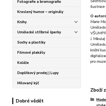
Šechtlová
Fotografie a bromografie
Ilustrace
Kreslený humor – originály
O autorc
Marie Mi
Knihy
Umělecké
Umělecké stříbrné šperky
VŠUMPRUM 
J. Mikula
Sochy a plastiky
Umělecká 
knižní il
Filmové plakáty
digitaliz
pro muze
Koláže
Doplňkový prodej | Lupy
Milovaný kýč
Zboží 
Moder
Dobré vědět
stole