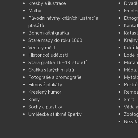
Kresby a ilustrace
Divadl
Malby
Emblem
Původní návrhy knižních ilustrací a
Etnogr
plakátů
Karika
Bohemikální grafika
Katast
Staré mapy do roku 1860
Krajiny
Veduty měst
Kukátk
Historické události
Lodě, 
Stará grafika 16.–19. století
Militar
Grafika starých mistrů
Móda, 
Fotografie a bromografie
Mytolo
Filmové plakáty
Portré
Kreslený humor
Řemesl
Knihy
Smrt
Sochy a plastiky
Věda a
Umělecké stříbrné šperky
Zoolog
Nezař