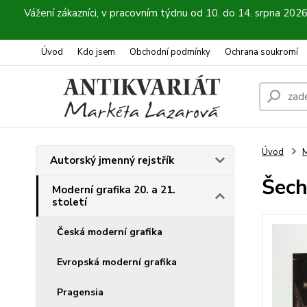
Vážení zákazníci, v pracovním týdnu od 10. do 14. srpna 202
Úvod
Kdo jsem
Obchodní podmínky
Ochrana soukromí
Úvod
M
Autorský jmenný rejstřík
Šech
Moderní grafika 20. a 21.
století
Česká moderní grafika
Evropská moderní grafika
Pragensia