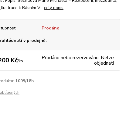
list Popis: Šechtlová Marie Michaela – Rozloučení, mezzotinta,
,Ilustrace k Básním V...
celý popis
tupnost
Prodáno
rohlédnutí v prodejně.
Prodáno nebo rezervováno. Nelze
200 Kč
/
ks
objednat!
roduktu:
1009/18b
oblíbených