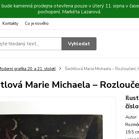
6 bude kamenná prodejna otevřena pouze v úterý 11. srpna v čase
pochopení, Markéta Lazarová.
Kontakty
Co je nového
Vyhledat
oderní grafika 20. a 21. století
Šechtlová Marie Michaela – Rozloučení, 
tlová Marie Michaela – Rozloučen
Ilus
čísl
Autor:
Rozměr
19,5 c