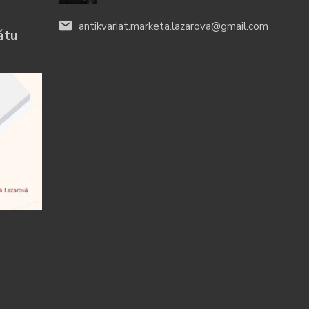
antikvariat.marketa.lazarova@gmail.com
átu