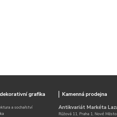
dekorativní grafika
Kamenná prodejna
Antikvariát Markéta Laz
ektura a sochařství
ka
Růžová 11, Praha 1, Nové Město