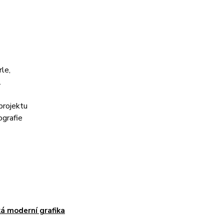
rle,
.
 projektu
tografie
á moderní grafika