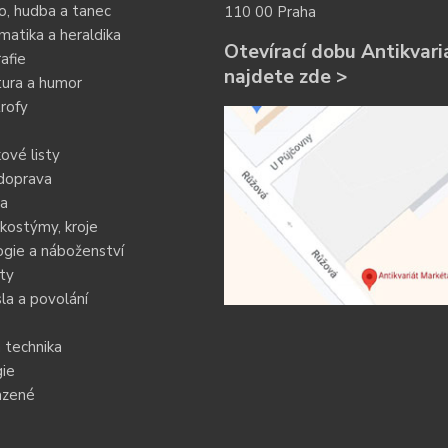
o, hudba a tanec
110 00 Praha
atika a heraldika
Otevírací dobu Antikvari
afie
najdete zde >
tura a humor
rofy
ové listy
doprava
ia
kostýmy, kroje
gie a náboženství
ty
a a povolání
 technika
ie
azené