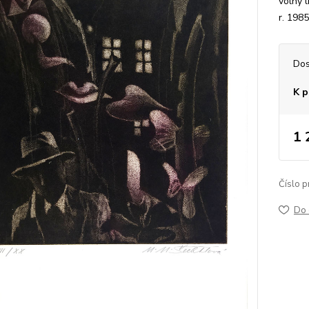
volný 
r. 1985
Dos
K p
1 
Číslo p
Do 