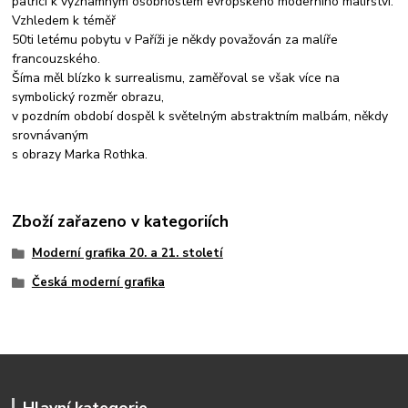
patřící k významným osobnostem evropského moderního malířství.
Vzhledem k téměř
50ti letému pobytu v Paříži je někdy považován za malíře
francouzského.
Šíma měl blízko k surrealismu, zaměřoval se však více na
symbolický rozměr obrazu,
v pozdním období dospěl k světelným abstraktním malbám, někdy
srovnávaným
s obrazy Marka Rothka.
Zboží zařazeno v kategoriích
Moderní grafika 20. a 21. století
Česká moderní grafika
Hlavní kategorie