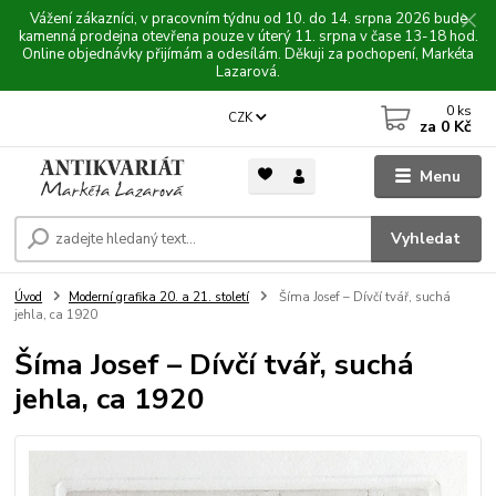
Vážení zákazníci, v pracovním týdnu od 10. do 14. srpna 2026 bude
kamenná prodejna otevřena pouze v úterý 11. srpna v čase 13-18 hod.
Online objednávky přijímám a odesílám. Děkuji za pochopení, Markéta
Lazarová.
0
ks
CZK
za
0 Kč
Menu
Vyhledat
Úvod
Moderní grafika 20. a 21. století
Šíma Josef – Dívčí tvář, suchá
jehla, ca 1920
Šíma Josef – Dívčí tvář, suchá
jehla, ca 1920