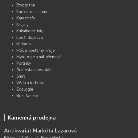
Etnografie
Karikatura a humor
Katastrofy
Krajiny
Kukátkové listy
Lodě, doprava
Militaria
Móda, kostýmy, kroje
Mytologie a náboženství
Portréty
Řemesla a povolání
Smrt
Věda a technika
Zoologie
Nezařazené
Kamenná prodejna
Antikvariát Markéta Lazarová
Růžová 11, Praha 1, Nové Město