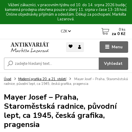
Vážení zákazníci, v pracovním týdnu od 10. do 14. srpna 2026 bude
kamenná prodejna otevřena pouze v úterý 11. srpna v čase 13-18 hod.
Online objednávky přijímám a odesílám. Děkuji za pochopení, Markéta
Lazarová.
0
ks
CZK
za
0 Kč
Menu
Vyhledat
Úvod
Moderní grafika 20. a 21. století
Mayer Josef – Praha, Staroměstská
radnice, původní lept, ca 1945, česká grafika, pragensia
Mayer Josef – Praha,
Staroměstská radnice, původní
lept, ca 1945, česká grafika,
pragensia