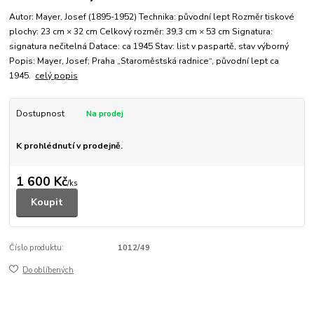
Autor: Mayer, Josef (1895-1952) Technika: původní lept Rozměr tiskové
plochy: 23 cm × 32 cm Celkový rozměr: 39,3 cm × 53 cm Signatura:
signatura nečitelná Datace: ca 1945 Stav: list v paspartě, stav výborný
Popis: Mayer, Josef; Praha „Staroměstská radnice“, původní lept ca
1945.
celý popis
Dostupnost
K prohlédnutí v prodejně.
1 600 Kč
/
ks
Koupit
Číslo produktu:
1012/49
Do oblíbených