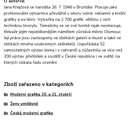
O autorce:
Jana Krejčová se narodila 26. 7. 1946 v Bruntále. Pracuje jako
profesionální výtvarnice převážně v oboru volné, reklamní a knižní
grafiky a ex libris. Vytvořila na 2 700 grafik, většinu z nich
technikou linorytu. Tematicky se ve své tvorbě nijak neomezuje,
třebaže jejím nejoblíbenějším námětem zůstává město Olomouc.
Její práce jsou zastoupeny ve sbírkách galerií a muzeí a také ve
sbírkách mnoha soukromých sběratelů. Uspořádala 52
samostatných výstav doma i v zahraničí a zúčastnila se více než
200 výstav, přehlídek a soutěží v České republice i ve světě, na
kterých získala řadu ocenění.
Zboží zařazeno v kategoriích
Moderní grafika 20. a 21. století
Ženy umělkyně
Česká moderní grafika