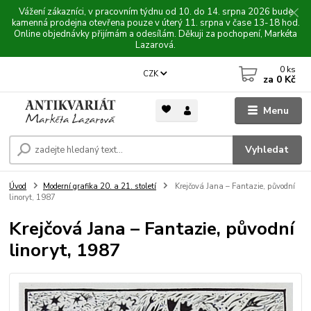
Vážení zákazníci, v pracovním týdnu od 10. do 14. srpna 2026 bude
kamenná prodejna otevřena pouze v úterý 11. srpna v čase 13-18 hod.
Online objednávky přijímám a odesílám. Děkuji za pochopení, Markéta
Lazarová.
0
ks
CZK
za
0 Kč
Menu
Vyhledat
Úvod
Moderní grafika 20. a 21. století
Krejčová Jana – Fantazie, původní
linoryt, 1987
Krejčová Jana – Fantazie, původní
linoryt, 1987