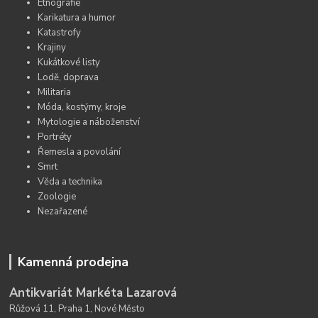
Etnografie
Karikatura a humor
Katastrofy
Krajiny
Kukátkové listy
Lodě, doprava
Militaria
Móda, kostýmy, kroje
Mytologie a náboženství
Portréty
Řemesla a povolání
Smrt
Věda a technika
Zoologie
Nezařazené
Kamenná prodejna
Antikvariát Markéta Lazarová
Růžová 11, Praha 1, Nové Město