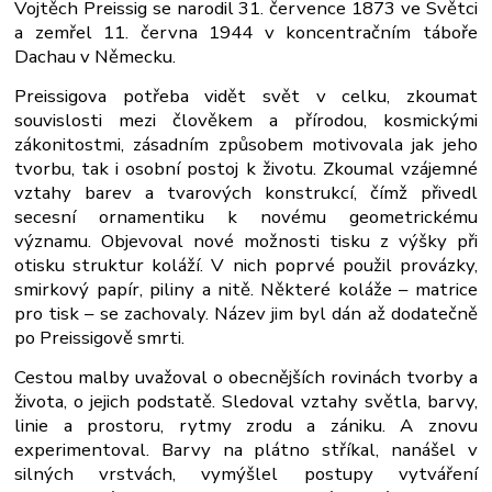
Vojtěch Preissig se narodil 31. července 1873 ve Světci
a zemřel 11. června 1944 v koncentračním táboře
Dachau v Německu.
Preissigova potřeba vidět svět v celku, zkoumat
souvislosti mezi člověkem a přírodou, kosmickými
zákonitostmi, zásadním způsobem motivovala jak jeho
tvorbu, tak i osobní postoj k životu. Zkoumal vzájemné
vztahy barev a tvarových konstrukcí, čímž přivedl
secesní ornamentiku k novému geometrickému
významu. Objevoval nové možnosti tisku z výšky při
otisku struktur koláží. V nich poprvé použil provázky,
smirkový papír, piliny a nitě. Některé koláže – matrice
pro tisk – se zachovaly. Název jim byl dán až dodatečně
po Preissigově smrti.
Cestou malby uvažoval o obecnějších rovinách tvorby a
života, o jejich podstatě. Sledoval vztahy světla, barvy,
linie a prostoru, rytmy zrodu a zániku. A znovu
experimentoval. Barvy na plátno stříkal, nanášel v
silných vrstvách, vymýšlel postupy vytváření