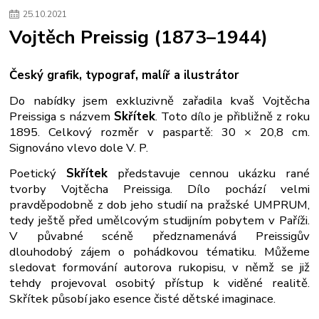
25
.
10
.
2021
Vojtěch Preissig (1873–1944)
Český grafik, typograf, malíř a ilustrátor
Do nabídky jsem exkluzivně zařadila kvaš Vojtěcha
Preissiga s názvem
Skřítek
. Toto dílo je přibližně z roku
1895. Celkový rozměr v paspartě: 30 × 20,8 cm.
Signováno vlevo dole V. P.
Poetický
Skřítek
představuje cennou ukázku rané
tvorby Vojtěcha Preissiga. Dílo pochází velmi
pravděpodobně z dob jeho studií na pražské UMPRUM,
tedy ještě před umělcovým studijním pobytem v Paříži.
V půvabné scéně předznamenává Preissigův
dlouhodobý zájem o pohádkovou tématiku. Můžeme
sledovat formování autorova rukopisu, v němž se již
tehdy projevoval osobitý přístup k viděné realitě.
Skřítek působí jako esence čisté dětské imaginace.