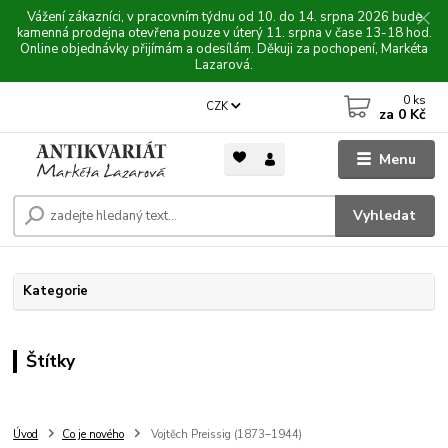
Vážení zákazníci, v pracovním týdnu od 10. do 14. srpna 2026 bude
kamenná prodejna otevřena pouze v úterý 11. srpna v čase 13-18 hod.
Online objednávky přijímám a odesílám. Děkuji za pochopení, Markéta
Lazarová.
0
ks
CZK
za
0 Kč
Menu
Vyhledat
Kategorie
Štítky
Úvod
Co je nového
Vojtěch Preissig (1873–1944)