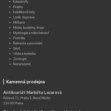
Katastrofy
Krajiny
Kukátkové listy
Lodě, doprava
Militaria
Móda, kostýmy, kroje
Mytologie a náboženství
Portréty
Řemesla a povolání
Smrt
Věda a technika
Zoologie
Nezařazené
Kamenná prodejna
Antikvariát Markéta Lazarová
Růžová 11, Praha 1, Nové Město
110 00 Praha