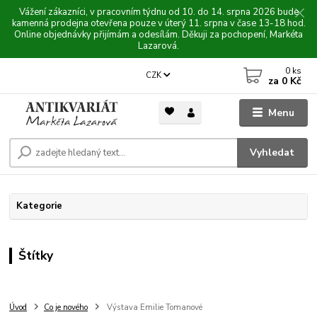
Vážení zákazníci, v pracovním týdnu od 10. do 14. srpna 2026 bude
kamenná prodejna otevřena pouze v úterý 11. srpna v čase 13-18 hod.
Online objednávky přijímám a odesílám. Děkuji za pochopení, Markéta
Lazarová.
0
ks
CZK
za
0 Kč
Menu
Vyhledat
Kategorie
Štítky
Úvod
Co je nového
Výstava Emilie Tomanové