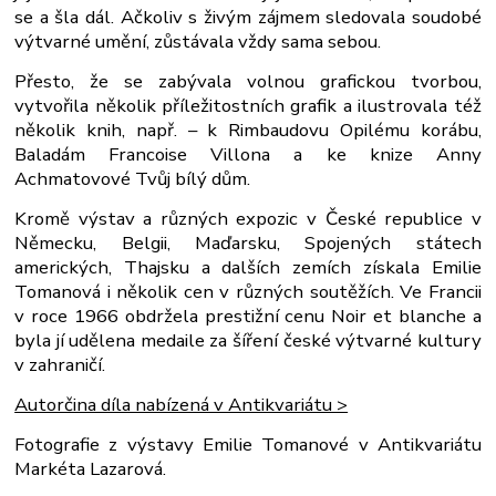
se a šla dál. Ačkoliv s živým zájmem sledovala soudobé
výtvarné umění, zůstávala vždy sama sebou.
Přesto, že se zabývala volnou grafickou tvorbou,
vytvořila několik příležitostních grafik a ilustrovala též
několik knih, např. – k Rimbaudovu Opilému korábu,
Baladám Francoise Villona a ke knize Anny
Achmatovové Tvůj bílý dům.
Kromě výstav a různých expozic v České republice v
Německu, Belgii, Maďarsku, Spojených státech
amerických, Thajsku a dalších zemích získala Emilie
Tomanová i několik cen v různých soutěžích. Ve Francii
v roce 1966 obdržela prestižní cenu Noir et blanche a
byla jí udělena medaile za šíření české výtvarné kultury
v zahraničí.
Autorčina díla nabízená v Antikvariátu >
Fotografie z výstavy Emilie Tomanové v Antikvariátu
Markéta Lazarová.