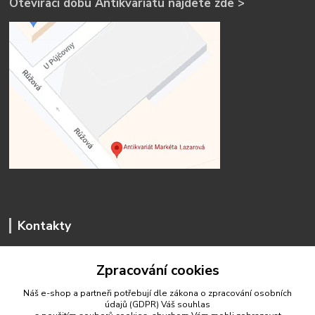
Otevírací dobu Antikvariátu najdete zde >
Kontakty
Zpracování cookies
Náš e-shop a partneři potřebují dle zákona o zpracování osobních
údajů (GDPR) Váš
souhlas
antikvariat.marketa.lazarova@gmail.com