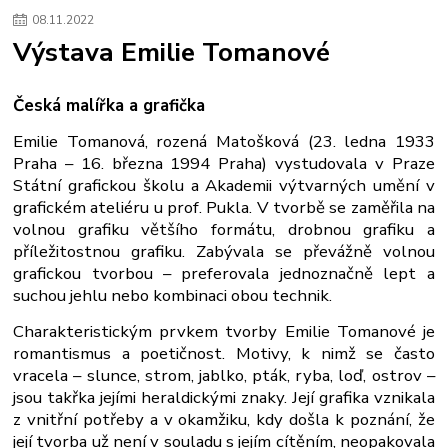
08
.
11
.
2022
Výstava Emilie Tomanové
Česká malířka a grafička
Emilie Tomanová, rozená Matošková (23. ledna 1933
Praha – 16. března 1994 Praha) vystudovala v Praze
Státní grafickou školu a Akademii výtvarných umění v
grafickém ateliéru u prof. Pukla. V tvorbě se zaměřila na
volnou grafiku většího formátu, drobnou grafiku a
příležitostnou grafiku. Zabývala se převážně volnou
grafickou tvorbou – preferovala jednoznačně lept a
suchou jehlu nebo kombinaci obou technik.
Charakteristickým prvkem tvorby Emilie Tomanové je
romantismus a poetičnost. Motivy, k nimž se často
vracela – slunce, strom, jablko, pták, ryba, loď, ostrov –
jsou takřka jejími heraldickými znaky. Její grafika vznikala
z vnitřní potřeby a v okamžiku, kdy došla k poznání, že
její tvorba už není v souladu s jejím cítěním, neopakovala